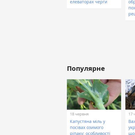
елеваторах черги
об
по
ре
Популярне
18 червня
17 
Капустяна міль у
Ва
посівах озимого
укр
ріпаку: особливості
що