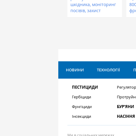
шкідника, моніторинг
800
посівів, захист
фр
НОВИНИ
ТЕХНОЛОГІЇ
П
ПЕСТИЦИДИ
Регулятор
Гербіциди
Протруйн
Фунгіциди
БУР’ЯНИ
Інсекциди
НАСІННЯ
Ми в соціальних мережах