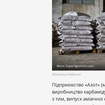
Фото: SuperAgronom.com
Мінеральні добрива
Підприємство «Азот» (
виробництво карбаміду
з тим, випуск аміачної 