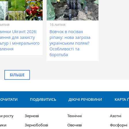
липня
16 липня
инки Ukravit 2026:
Вовчок в посівах
шення для захисту
ріпаку: нова загроза
ьтур і мінерального
українським полям?
влення
Особливості та
боротьба
БІЛЬШЕ
ОЧИТАТИ
ПОДИВИТИСЬ
ДІЮЧІ РЕЧОВИНИ
КАРТА 
и росту
Зернові
Технічні
Азотні
ики
Зернобобові
Овочеві
Фосфорні