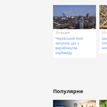
29 грудня
22 
Черкаський Азот
Ць
запускає цех з
Os
виробництва
мл
карбаміду
Популярне