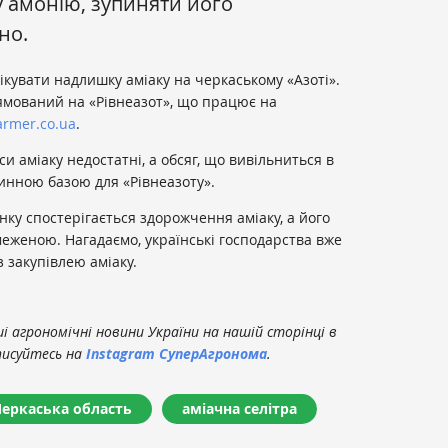
у амонію, зупиняти його
но.
ікувати надлишку аміаку на черкаському «Азоті».
ямований на «Рівнеазот», що працює на
armer.co.ua
.
и аміаку недостатні, а обсяг, що вивільниться в
инною базою для «Рівнеазоту».
нку спостерігається здорожчення аміаку, а його
меженою. Нагадаємо, українські господарства вже
з закупівлею аміаку.
 агрономічні новини України на нашій сторінці в
писуйтесь на
Instagram СуперАгронома
.
Черкаська область
аміачна селітра