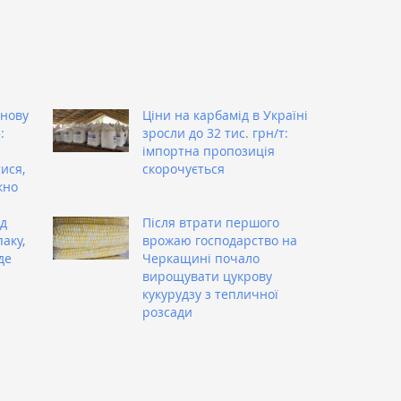
знову
Ціни на карбамід в Україні
:
зросли до 32 тис. грн/т:
імпортна пропозиція
ися,
скорочується
кно
ад
Після втрати першого
аку,
врожаю господарство на
де
Черкащині почало
вирощувати цукрову
кукурудзу з тепличної
розсади