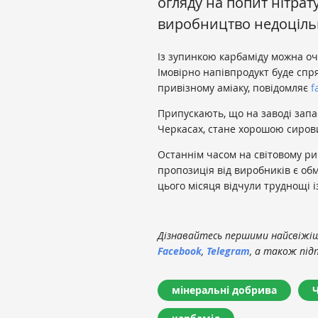
огляду на попит нітрат
виробництво недоціль
Із зупинкою карбаміду можна оч
Імовірно напівпродукт буде спр
привізному аміаку, повідомляє
f
Припускають, що на заводі запас
Черкасах, стане хорошою сиров
Останнім часом на світовому ри
пропозиція від виробників є об
цього місяця відчули труднощі і
Дізнавайтесь першими найсвіжіші
Facebook
,
Telegram
, а також під
мінеральні добрива