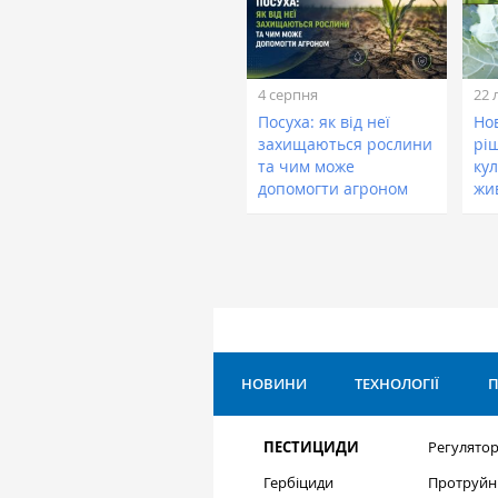
4 серпня
22 
Посуха: як від неї
Нов
захищаються рослини
рі
та чим може
кул
допомогти агроном
жи
НОВИНИ
ТЕХНОЛОГІЇ
П
ПЕСТИЦИДИ
Регулятор
Гербіциди
Протруйн