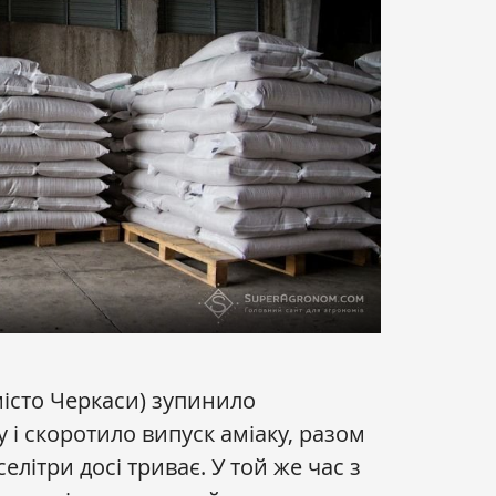
місто Черкаси) зупинило
 і скоротило випуск аміаку, разом
селітри досі триває. У той же час з