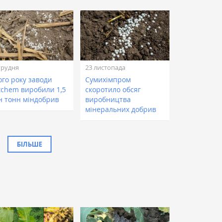
грудня
23 листопада
ого року заводи
Сумихімпром
tchem виробили 1,5
скоротило обсяг
н тонн міндобрив
виробництва
мінеральних добрив
БІЛЬШЕ