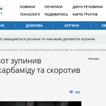
НОВИНИ
ПОЧИТАТИ
ДІЮЧІ РЕЧОВИНИ
ТЕХНОЛОГІЇ
ПОДИВИТИСЬ
КАРТА ҐРУНТІВ
НЯ
ДОБРИВА
БУР’ЯНИ
Х
 неї захищаються рослини та чим може допомогти агроном
каський Азот зупинив виробництво карбаміду та скоротив випуск аміа
зот зупинив
арбаміду та скоротив
480