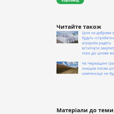
карбамід
Читайте також
Ціни на добрива 
будуть «стрибати»
аграріям радять
встигнути закупит
поки діє цінове ві
На Черкащині гр
знищив посіви ріп
компенсації не бу
Матеріали до теми