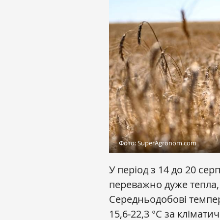
Фото: SuperAgronom.com
У період з 14 до 20 се
переважно дуже тепла, 
Середньодобові темпер
15,6‒22,3 °С за клімати