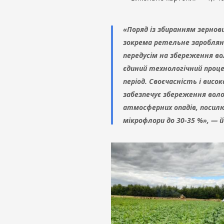
«Поряд із збиранням зернов
зокрема ретельне зароблян
передусім на збереження во
єдиний технологічний проце
період. Своєчасність і висо
забезпечує збереження воло
атмосферних опадів, посил
мікрофлори до 30-35 %», — й