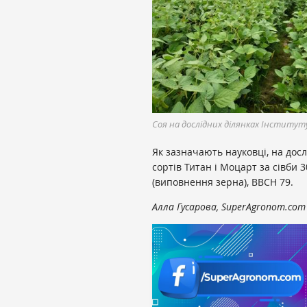
Соя на дослідних ділянках Інститут
Як зазначають науковці, на досл
сортів Титан і Моцарт за сівби 
(виповнення зерна), ВВСН 79.
Алла Гусарова, SuperAgronom.com