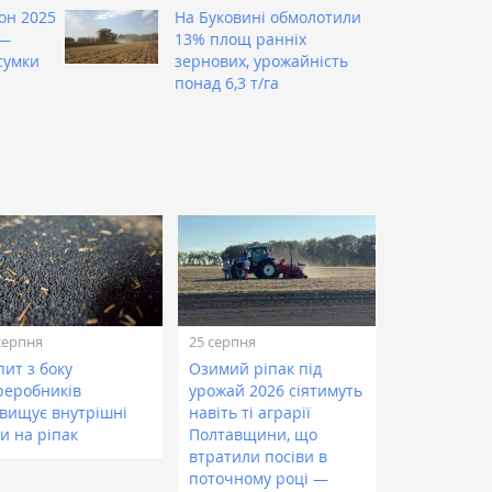
он 2025
На Буковині обмолотили
 —
13% площ ранніх
сумки
зернових, урожайність
понад 6,3 т/га
серпня
25 серпня
пит з боку
Озимий ріпак під
реробників
урожай 2026 сіятимуть
двищує внутрішні
навіть ті аграрії
и на ріпак
Полтавщини, що
втратили посіви в
поточному році —