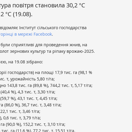
ра повітря становила 30,2 °С
2 °С (19.08).
овідомляє Інститут сільського господарства
торінці в мережі Facebook
.
 були сприятливі для проведення жнив, на
олот зернових культур та ріпаку врожаю-2025.
єю, на 19.08 зібрано:
рії господарств) на площі 17,9 тис. га (98,1 %
. т, урожайність 5,80 т/га;
143,8 тис. га (89,8 %), 744,2 тис. т, 5,17 т/га;
0,4 %), 4,3 тис. т, 3,30 т/га;
9,7 %), 43,1 тис. т, 4,45 т/га;
(86,0 %), 36,7 тис. т, 3,48 т/га;
22,1 тис. т, 3,46 т/га;
 0,6 тис. т, 3,79 т/га;
 (90,0 %), 152,2 тис. т, 3,10 т/га;
с. га (11,6 %), 77,2 тис. т, 15,51 т/га.