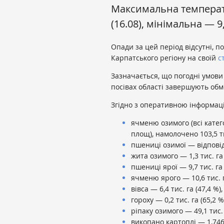
Максимальна температу
(16.08), мінімальна — 9,
Опади за цей період відсутні, п
Карпатського регіону на своїй
с
Зазначається, що погодні умови
посівах області завершують обм
Згідно з оперативною інформаці
ячменю озимого (всі катего
площ), намолочено 103,5 тис
пшениці озимої — відповідно 
жита озимого — 1,3 тис. га (4
пшениці ярої — 9,7 тис. га (5
ячменю ярого — 10,6 тис. га 
вівса — 6,4 тис. га (47,4 %), 
гороху — 0,2 тис. га (65,2 %),
ріпаку озимого — 49,1 тис. га
викопано картоплі — 1,746 ти