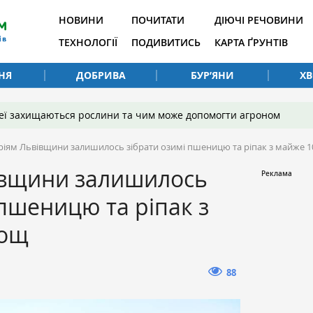
НОВИНИ
ПОЧИТАТИ
ДІЮЧІ РЕЧОВИНИ
ТЕХНОЛОГІЇ
ПОДИВИТИСЬ
КАРТА ҐРУНТІВ
НЯ
ДОБРИВА
БУР’ЯНИ
Х
 неї захищаються рослини та чим може допомогти агроном
ріям Львівщини залишилось зібрати озимі пшеницю та ріпак з майже 
івщини залишилось
 пшеницю та ріпак з
лощ
88