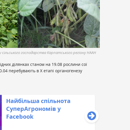
у сільського господарства Карпатського регіону НААН
ідних ділянках станом на 19.08 рослини сої
30.04 перебувають в Х етапі органогенезу
Найбільша спільнота
СуперАгрономів у
Facebook