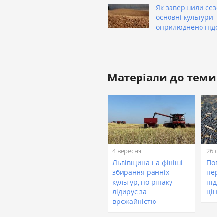
Як завершили сез
основні культури
оприлюднено під
Матеріали до теми
4 вересня
26 
Львівщина на фініші
По
збирання ранніх
пе
культур, по ріпаку
пі
лідирує за
цін
врожайністю