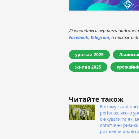
Дізнавайтесь першими найсвіжіші
Facebook
,
Telegram
, а також під
урожай 2025
Львівсь
жнива 2025
урожайні
Читайте також
В якому стані посі
регіонах, якого у
очікувати та які 
логістичні ризики
розповіли аналіт