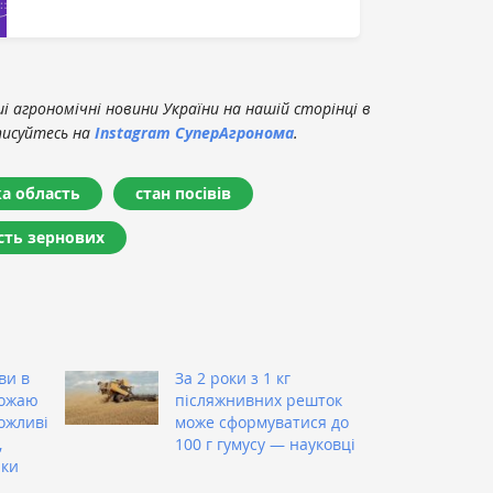
 агрономічні новини України на нашій сторінці в
писуйтесь на
Instagram СуперАгронома
.
ка область
стан посівів
сть зернових
ви в
За 2 роки з 1 кг
рожаю
післяжнивних решток
можливі
може сформуватися до
,
100 г гумусу — науковці
ики