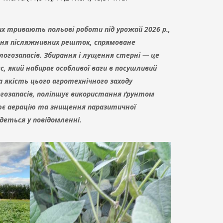
их тривають польові роботи під урожай 2026 р.,
ня післяжнивних решток, спрямоване
логозапасів. Збирання і лущення стерні — це
с, який набирає особливої ваги в посушливий
ка якість цього агротехнічного заходу
гозапасів, поліпшує використання ґрунтом
ює аерацію та знищення паразитичної
деться у повідомленні.