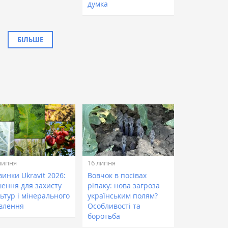
думка
БІЛЬШЕ
липня
16 липня
инки Ukravit 2026:
Вовчок в посівах
шення для захисту
ріпаку: нова загроза
ьтур і мінерального
українським полям?
влення
Особливості та
боротьба