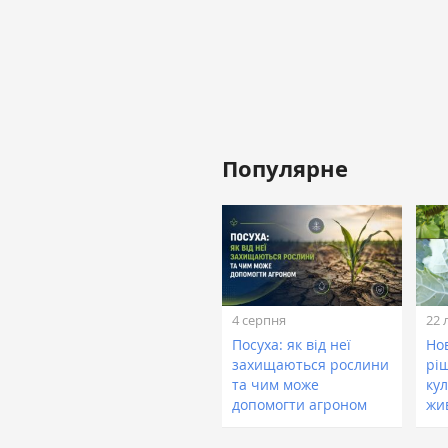
Популярне
4 серпня
22 
Посуха: як від неї
Нов
захищаються рослини
рі
та чим може
кул
допомогти агроном
жи