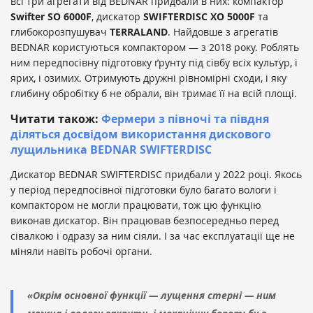
всі три агрегати від BEDNAR придбали в них: компактор
Swifter SO 6000F
, дискатор
SWIFTERDISC XO 5000F
та
глибокорозпушувач
TERRALAND
. Найдовше з агрегатів
BEDNAR користуються компактором — з 2018 року. Роблять
ним передпосівну підготовку ґрунту під сівбу всіх культур, і
ярих, і озимих. Отримують дружні рівномірні сходи, і яку
глибину обробітку б не обрали, він тримає її на всій площі.
Читати також:
Фермери з півночі та півдня
діляться досвідом використання дискового
лущильника BEDNAR SWIFTERDISC
Дискатор BEDNAR SWIFTERDISC придбали у 2022 році. Якось
у період передпосівної підготовки було багато вологи і
компактором не могли працювати, тож цю функцію
виконав дискатор. Він працював безпосередньо перед
сівалкою і одразу за ним сіяли. І за час експлуатації ще не
міняли навіть робочі органи.
«Окрім основної функції — лущення стерні — ним