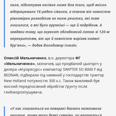
поле, підготував посівне ложе для того, щоб якісно
відпрацювала 16-рядна сівалка, а також він повністю
рівномірно розподілив по полю рештки, які там
лишилися, а які були крупніші — ще й подрібнив. А
завдяки тому, що агрегат обладнаний лапою зі 120-м
перекриттям, він ще й повністю вирізав наявні
бур'яни», — додав Володимир Ілюхін.
Олексій Мельниченко
, в.о. директора
ФГ
«Мельниченко»
, зазначив, що придбаний цьогоріч у
дилера «Агроресурс» компактор SWIFTER SO 8000 F від
BEDNAR, підбирали під наявний у господарстві трактор
New Holland потужністю 300 к.с. Також важливий був
якісний передпосівний обробіток ґрунту після
глибокорозпушувача.
«У нас лишається на поверхні багато пожнивних
решток, тому мали деякі сумніви, чи впорається