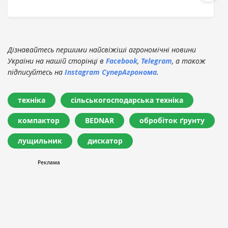
Дізнавайтесь першими найсвіжіші агрономічні новини
України на нашій сторінці в
Facebook
,
Telegram
, а також
підписуйтесь на
Instagram СуперАгронома
.
техніка
сільськогосподарська техніка
компактор
BEDNAR
обробіток ґрунту
лущильник
дискатор