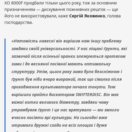
XO 8000F придбали тільки цього року, тож за основним
призначенням — дискування пожнивних решток — ще
його не використовували, каже
Сергій Яковенко
, голова
господарства.
«Натомість навесні він вирішив нам іншу проблему
завдяки своїй універсальності. У нас піщані ґрунти, які
зазвичай після осінньої оранки злежуються протягом
зими і до весняної посівної мають оптимальну
структуру. Утім, цього року зима була безсніжною і
ґрунт був ніби вчора виораний, так що сівалка після
проходження культиватора почала тонути. Тож
вирішили пройти дискатором SWIFTERDISC. Він має
важкі котки великого діаметру, завдяки чому
утрамбував ґрунт і це нас врятувало — ми змогли
вчасно посіяти ярі культури. На сьогодні вже
отримали дружні сходи на всіх площах і дуже