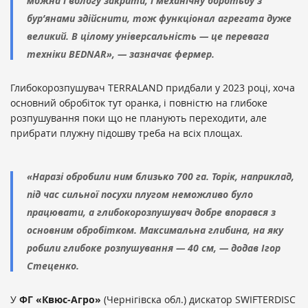
можна і вологу закрити, і механічну боротьбу з
бур’янами здійснити, тож функціонал агрегата дуже
великий. В цілому універсальність — це перевага
техніки BEDNAR», — зазначає фермер.
Глибокорозпушувач TERRALAND придбали у 2023 році, хоча
основний обробіток тут оранка, і повністю на глибоке
розпушування поки що не планують переходити, але
прибрати плужну підошву треба на всіх площах.
«Наразі обробили ним близько 700 га. Торік, наприклад,
під час сильної посухи плугом неможливо було
працювати, а глибокорозпушувач добре впорався з
основним обробітком. Максимальна глибина, на яку
робили глибоке розпушування — 40 см, — додав Ігор
Стеценко.
У
ФГ «Квюс-Агро»
(Чернігівска обл.) дискатор SWIFTERDISC