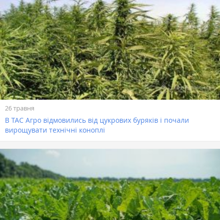
26 травня
В ТАС Агро відмовились від цукрових буряків і почали
вирощувати технічні коноплі