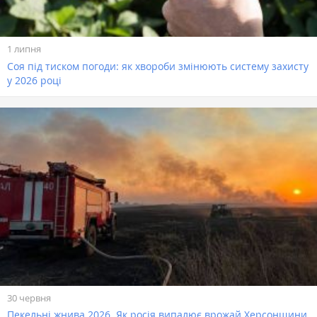
1 липня
Соя під тиском погоди: як хвороби змінюють систему захисту
у 2026 році
30 червня
Пекельні жнива 2026. Як росія випалює врожай Херсонщини