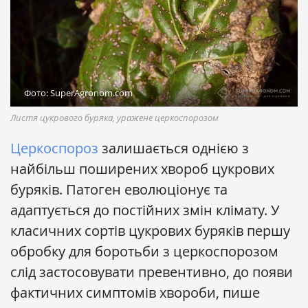
Фото: SuperAgronom.com
Листя цукрового буряка, уражене церкоспорозом
Церкоспороз
залишається однією з
найбільш поширених хвороб цукрових
буряків. Патоген еволюціонує та
адаптується до постійних змін клімату. У
класичних сортів цукрових буряків першу
обробку для боротьби з церкоспорозом
слід застосовувати превентивно, до появи
фактичних симптомів хвороби, пише