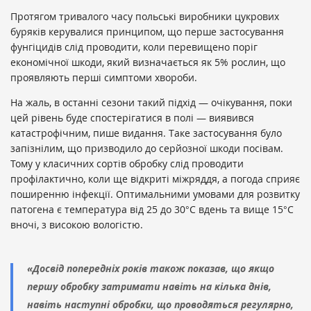
Протягом тривалого часу польські виробники цукрових
буряків керувалися принципом, що перше застосування
фунгіцидів слід проводити, коли перевищено поріг
економічної шкоди, який визначається як 5% рослин, що
проявляють перші симптоми хвороби.
На жаль, в останні сезони такий підхід — очікування, поки
цей рівень буде спостерігатися в полі — виявився
катастрофічним, пише видання. Таке застосування було
запізнілим, що призводило до серйозної шкоди посівам.
Тому у класичних сортів обробку слід проводити
профілактично, коли ще відкриті міжряддя, а погода сприяє
поширенню інфекції. Оптимальними умовами для розвитку
патогена є температура від 25 до 30°C вдень та вище 15°C
вночі, з високою вологістю.
«Досвід попередніх років також показав, що якщо
першу обробку затримати навіть на кілька днів,
навіть наступні обробки, що проводяться регулярно,