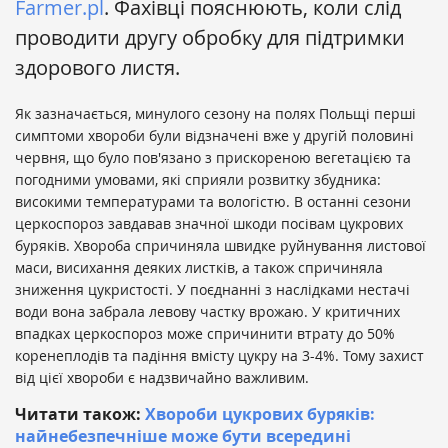
Farmer.pl
. Фахівці пояснюють, коли слід
проводити другу обробку для підтримки
здорового листя.
Як зазначається, минулого сезону на полях Польщі перші
симптоми хвороби були відзначені вже у другій половині
червня, що було пов'язано з прискореною вегетацією та
погодними умовами, які сприяли розвитку збудника:
високими температурами та вологістю. В останні сезони
церкоспороз завдавав значної шкоди посівам цукрових
буряків. Хвороба спричиняла швидке руйнування листової
маси, висихання деяких листків, а також спричиняла
зниження цукристості. У поєднанні з наслідками нестачі
води вона забрала левову частку врожаю. У критичних
впадках церкоспороз може спричинити втрату до 50%
коренеплодів та падіння вмісту цукру на 3-4%. Тому захист
від цієї хвороби є надзвичайно важливим.
Читати також:
Хвороби цукрових буряків:
найнебезпечніше може бути всередині