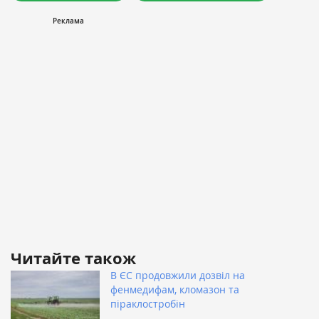
Читайте також
В ЄС продовжили дозвіл на
фенмедифам, кломазон та
піраклостробін