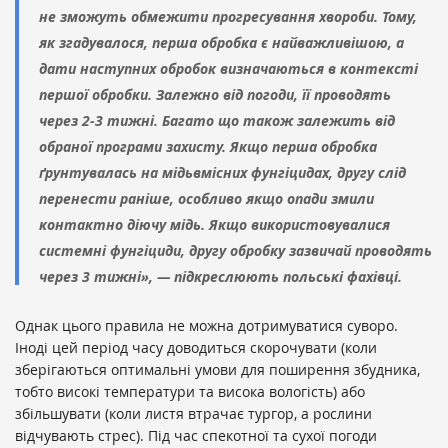
не зможуть обмежити прогресування хвороби. Тому,
як згадувалося, перша обробка є найважливішою, а
дати наступних обробок визначаються в контексті
першої обробки. Залежно від погоди, її проводять
через 2-3 тижні. Багато що також залежить від
обраної програми захисту. Якщо перша обробка
ґрунтувалась на мідьвмісних фунгіцидах, другу слід
перенести раніше, особливо якщо опади змили
контактно діючу мідь. Якщо використовувалися
системні фунгіциди, другу обробку зазвичай проводять
через 3 тижні», — підкреслюють польські фахівці.
Однак цього правила не можна дотримуватися суворо.
Іноді цей період часу доводиться скорочувати (коли
зберігаються оптимальні умови для поширення збудника,
тобто високі температури та висока вологість) або
збільшувати (коли листя втрачає тургор, а рослини
відчувають стрес). Під час спекотної та сухої погоди