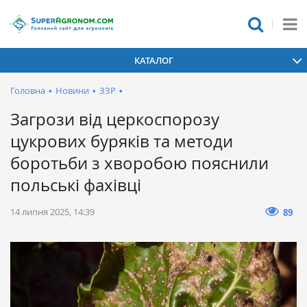
КАТАЛОГ
Головна
•
Новини
•
ЗЗР
•
Загрози від церкоспорозу
цукрових буряків та методи
боротьби з хворобою пояснили
польські фахівці
14 липня 2025, 14:39
89