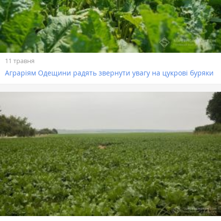
11 травня
Аграріям Одещини радять звернути увагу на цукрові буряки