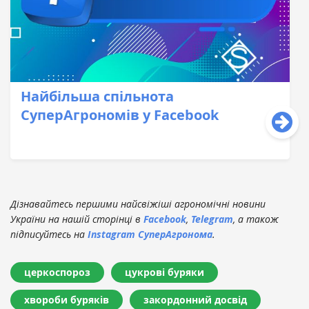
Найбільша спільнота
СуперАгрономів у Facebook
Дізнавайтесь першими найсвіжіші агрономічні новини
України на нашій сторінці в
Facebook
,
Telegram
, а також
підписуйтесь на
Instagram СуперАгронома
.
церкоспороз
цукрові буряки
хвороби буряків
закордонний досвід