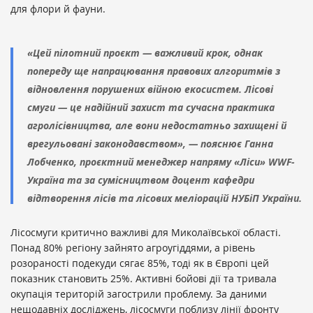
для флори й фауни.
«Цей пілотний проєкт — важливий крок, однак
попереду ще напрацювання правових алгоритмів з
відновлення порушених війною екосистем. Лісові
смуги — це надійний захист та сучасна практика
агролісівництва, але вони недостатньо захищені й
врегульовані законодавством», — пояснює Ганна
Лобченко, проєктний менеджер напряму «Ліси» WWF-
Україна та за сумісництвом доцент кафедри
відтворення лісів та лісових меліорацій НУБіП України.
Лісосмуги критично важливі для Миколаївської області.
Понад 80% регіону зайнято агроугіддями, а рівень
розораності подекуди сягає 85%, тоді як в Європі цей
показник становить 25%. Активні бойові дії та тривала
окупація територій загострили проблему. За даними
нещодавніх досліджень, лісосмуги поблизу лінії фронту