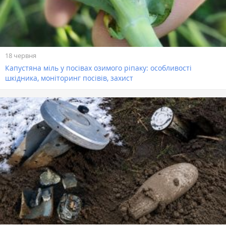
18 червня
Капустяна міль у посівах озимого ріпаку: особливості
шкідника, моніторинг посівів, захист