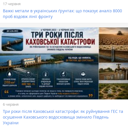
17 червня
Важкі метали в українських ґрунтах: що показує аналіз 8000
проб вздовж лінії фронту
6 червня
Три роки після Каховської катастрофи: як руйнування ГЕС та
осушення Каховського водосховища змінило Південь
України