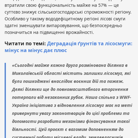
втратили свою функціональність майже на 57% — це
суттєво знижує сільськогосподарські спроможності регіону.
Особливо у такому вододефіцитному регіоні лісові смуги
здатні зменшувати випаровування, що безпосередньо
позначиться на підвищенні врожайності.
Читати по темі:
Деградація ґрунтів та лісосмуги:
мінус на мінус дає плюс
«Сьогодні майже кожна друга розмінована ділянка в
Миколаївській області містить залишки лісосмуг, які
були пошкоджені внаслідок воєнних дій та пожеж.
Деякі ділянки ще до повномасштабного вторгнення
потерпали від незаконних рубок. Наша спільна з WWF-
Україна ініціатива з відновлення лісосмуг має на меті
привернути увагу законотворців до цієї проблеми та
допомогти розробити механізми фінансування такої
діяльності. Цей проєкт є вагомим доповненням до
системної роботи місцевої влади, землевласників,