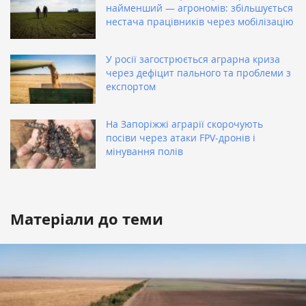
найменший — агрономів: збільшується
нестача працівників через мобілізацію
У росії загострюється аграрна криза
через дефіцит пального та проблеми з
експортом
На Запоріжжі аграрії скорочують
посіви через атаки FPV-дронів і
мінування полів
Матеріали до теми