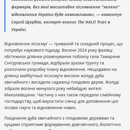
фермерів, без якої масштабне післявоєнне “зелене”
відновлення України буде неможливим», — коментує
Сергій Щербак, експерт-еколог The HALO Trust в
Україні.
Відновлення лісосмуг — тривалий та складний процес, що
потребує наукового підходу. Восени 2024 року фахівці
обстежили ділянки розмінування поблизу села Тамарине
Снігурівської громади, відібрали зразки ґрунту та
розпочали розробку плану відновлення. Нещодавно на
ділянці майбутньої лісосмуги висіяли жолуді дуба
звичайного і висадили саджанці плодових дерев. Жолуді
зібрали восени минулого року небайдужі жителі
Миколаївщини. Частину з них також передали сімейному
господарству, щоб виростити сіянці для доповнення цієї
лісової смуги та відновлення нових.
Поєднання дуба звичайного з плодовими деревами та
кущами сприятиме формуванню довговічного, біологічно