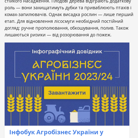
стійкого насадження. Плодові дерева відіграють додаткову
роль — вони захищатимуть дубки та приваблюють птахів і
комах-запилювачів. Однак висадка рослин — лише перший
етап. Для відновлення лісосмуги необхідний постійний
догляд: ручне прополювання, обкошування, полив. Також
лишаються ризики — від розорювання до пожеж.
Інфобук Агробізнес України у