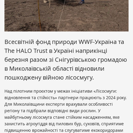
Всесвітній фонд природи WWF-Україна та
The HALO Trust в Україні наприкінці
березня разом зі Снігурівською громадою
в Миколаївській області відновили
пошкоджену війною лісосмугу.
Над пілотним проєктом у межах ініціативи «Лісосмуги:
відновлення та стійкість» партнери працюють з 2024 року.
Для Миколаївщини експерти врахували особливості
регіону та підібрали відповідні види рослин. У
майбутньому лісосмуга стане стійким насадженням, яке
захистить агроугіддя від пилових бур, суховіїв, сприятиме
підвищенню врожайності та слугуватиме екокоридорами