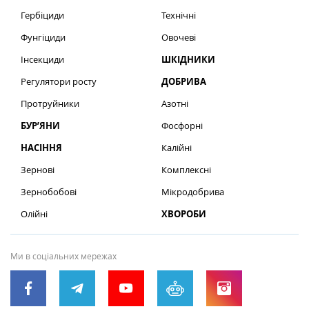
Гербіциди
Технічні
Фунгіциди
Овочеві
Інсекциди
ШКІДНИКИ
Регулятори росту
ДОБРИВА
Протруйники
Азотні
БУР’ЯНИ
Фосфорні
НАСІННЯ
Калійні
Зернові
Комплексні
Зернобобові
Мікродобрива
Олійні
ХВОРОБИ
Ми в соціальних мережах