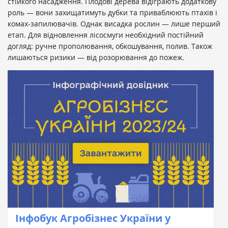
стійкого насадження. Плодові дерева відіграють додаткову
роль — вони захищатимуть дубки та приваблюють птахів і
комах-запилювачів. Однак висадка рослин — лише перший
етап. Для відновлення лісосмуги необхідний постійний
догляд: ручне прополювання, обкошування, полив. Також
лишаються ризики — від розорювання до пожеж.
Інфобук Агробізнес України у