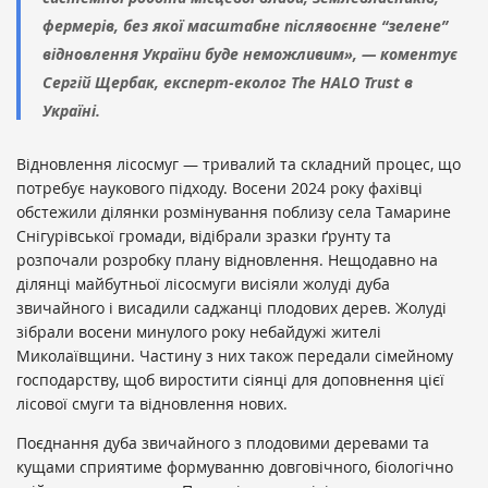
фермерів, без якої масштабне післявоєнне “зелене”
відновлення України буде неможливим», — коментує
Сергій Щербак, експерт-еколог The HALO Trust в
Україні.
Відновлення лісосмуг — тривалий та складний процес, що
потребує наукового підходу. Восени 2024 року фахівці
обстежили ділянки розмінування поблизу села Тамарине
Снігурівської громади, відібрали зразки ґрунту та
розпочали розробку плану відновлення. Нещодавно на
ділянці майбутньої лісосмуги висіяли жолуді дуба
звичайного і висадили саджанці плодових дерев. Жолуді
зібрали восени минулого року небайдужі жителі
Миколаївщини. Частину з них також передали сімейному
господарству, щоб виростити сіянці для доповнення цієї
лісової смуги та відновлення нових.
Поєднання дуба звичайного з плодовими деревами та
кущами сприятиме формуванню довговічного, біологічно