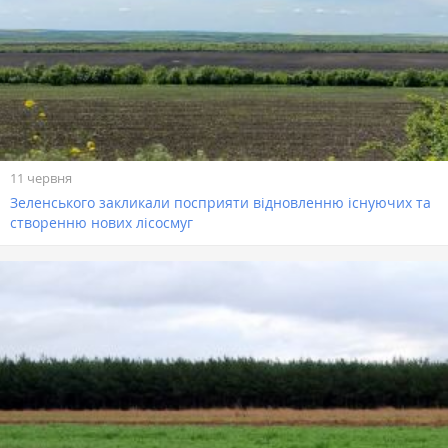
11 червня
Зеленського закликали посприяти відновленню існуючих та
створенню нових лісосмуг