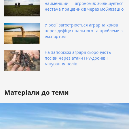
найменший — агрономів: збільшується
нестача працівників через мобілізацію
У росії загострюється аграрна криза
через дефіцит пального та проблеми з
експортом
На Запоріжжі аграрії скорочують
посіви через атаки FPV-дронів і
мінування полів
Матеріали до теми