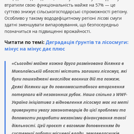
втратили свою функціональність майже на 57% — це
суттєво знижує сільськогосподарські спроможності регіону.
Особливо у такому вододефіцитному регіоні лісові смуги
здатні зменшувати випаровування, що безпосередньо
позначиться на підвищенні врожайності.
Читати по темі:
Деградація ґрунтів та лісосмуги:
мінус на мінус дає плюс
«Сьогодні майже кожна друга розмінована ділянка в
Миколаївській області містить залишки лісосмуг, які
були пошкоджені внаслідок воєнних дій та пожеж.
Деякі ділянки ще до повномасштабного вторгнення
потерпали від незаконних рубок. Наша спільна з WWF-
Україна ініціатива з відновлення лісосмуг має на меті
привернути увагу законотворців до цієї проблеми та
допомогти розробити механізми фінансування такої
діяльності. Цей проєкт є вагомим доповненням до
системної роботи місцевої влади, землевласників,