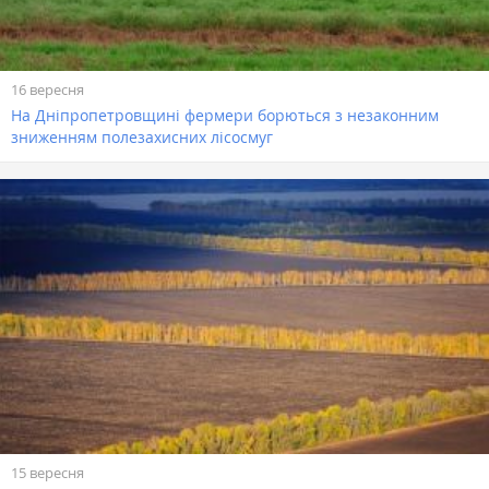
16 вересня
На Дніпропетровщині фермери борються з незаконним
зниженням полезахисних лісосмуг
15 вересня