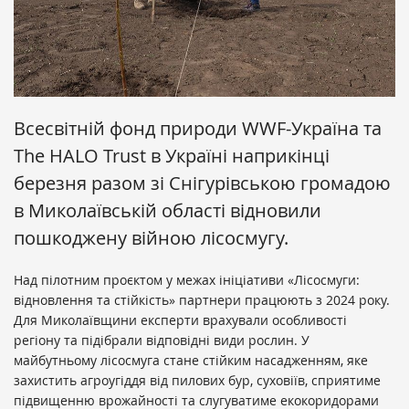
Всесвітній фонд природи WWF-Україна та
The HALO Trust в Україні наприкінці
березня разом зі Снігурівською громадою
в Миколаївській області відновили
пошкоджену війною лісосмугу.
Над пілотним проєктом у межах ініціативи «Лісосмуги:
відновлення та стійкість» партнери працюють з 2024 року.
Для Миколаївщини експерти врахували особливості
регіону та підібрали відповідні види рослин. У
майбутньому лісосмуга стане стійким насадженням, яке
захистить агроугіддя від пилових бур, суховіїв, сприятиме
підвищенню врожайності та слугуватиме екокоридорами