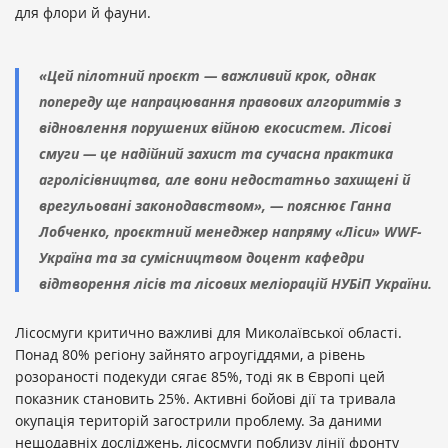
для флори й фауни.
«Цей пілотний проєкт — важливий крок, однак
попереду ще напрацювання правових алгоритмів з
відновлення порушених війною екосистем. Лісові
смуги — це надійний захист та сучасна практика
агролісівництва, але вони недостатньо захищені й
врегульовані законодавством», — пояснює Ганна
Лобченко, проєктний менеджер напряму «Ліси» WWF-
Україна та за сумісництвом доцент кафедри
відтворення лісів та лісових меліорацій НУБіП України.
Лісосмуги критично важливі для Миколаївської області.
Понад 80% регіону зайнято агроугіддями, а рівень
розораності подекуди сягає 85%, тоді як в Європі цей
показник становить 25%. Активні бойові дії та тривала
окупація територій загострили проблему. За даними
нещодавніх досліджень, лісосмуги поблизу лінії фронту