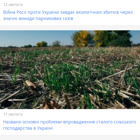
12 лютого
Війна Росії проти України завдає екологічних збитків через
значні викиди парникових газів
11 лютого
Названо основні проблеми впровадження сталого сільського
господарства в Україні