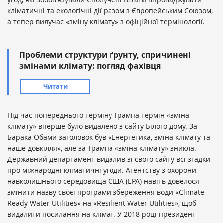
кліматичні та екологічні дії разом з Європейським Союзом,
а тепер вилучає «зміну клімату» з офіційної термінології.
Проблеми структури ґрунту, спричинені
змінами клімату: погляд фахівця
Читати
Під час попереднього терміну Трампа термін «зміна
клімату» вперше було видалено з сайту Білого дому. За
Барака Обами заголовок був «Енергетика, зміна клімату та
наше довкілля», але за Трампа «зміна клімату» зникла.
Державний департамент видалив зі свого сайту всі згадки
про міжнародні кліматичні угоди. Агентству з охорони
навколишнього середовища США (EPA) навіть довелося
змінити назву своєї програми збереження води «Climate
Ready Water Utilities» на «Resilient Water Utilities», щоб
видалити посилання на клімат. У 2018 році президент