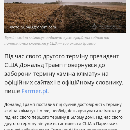
Фото: SuperAgronom.com
Термін «зміна клімату» видалено з усіх офіційних сайтів та
понятнійних словників у США — за наказом Трампа
Під час свого другого терміну президент
США Дональд Трамп повернувся до
заборони терміну «зміна клімату» на
офіційних сайтах і в офіційному словнику,
пише
Farmer.pl
.
Дональд Трамп поставив під сумнів достовірність терміну
«зміна клімату» і, отже, необхідність «рятувати клімат» ще
під час свого першого терміну в Білому домі. Під час свого
другого терміну він уже встиг вивести США з Паризьких
угод, які зобов’язували Сполучені Штати впроваджувати