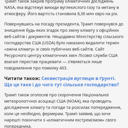
Трамп також закрив програму кліматичних досліджень
NASA, яка відстежує викиди вуглекислого газу та метану в
атмосферу. Його вартість становила 8,36 млн євро на рік.
Повернувшись на посаду президента, Трамп повернувся до
знищення будь-яких згадок про зміну клімату з офіційних
веб-сайтів і документів. Нещодавно Міністерству сільського
господарства США (USDA) було наказано видалити термін
«зміна клімату» зі своїх публічних веб-сайтів. Сайт
Ресурсного центру кліматичних змін Лісової служби США
взагалі перестав працювати — з'являється лише
повідомлення про помилку 403.
Читати також:
Секвестрація вуглецю в ґрунті.
Що це таке і до чого тут сільське господарство?
Трамп також оголосив про скорочення Національної
метеорологічної асоціації США (NOAA), яка проводить
дослідження клімату та погоди та розсилає попередження,
коли це необхідно, фермерам. Трамп заявив, що хоче
нарешті покінчити з «кліматичним екстремізмом» свого
попередника.