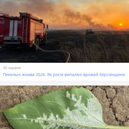
30 червня
Пекельні жнива 2026. Як росія випалює врожай Херсонщини