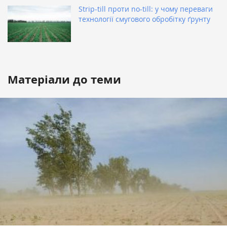
Strip-till проти no-till: у чому переваги
технології смугового обробітку ґрунту
Матеріали до теми