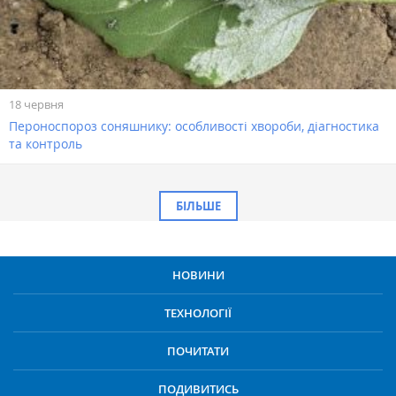
18 червня
Пероноспороз соняшнику: особливості хвороби, діагностика
та контроль
БІЛЬШЕ
НОВИНИ
ТЕХНОЛОГІЇ
ПОЧИТАТИ
ПОДИВИТИСЬ