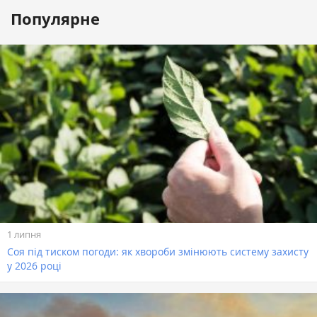
Популярне
1 липня
Соя під тиском погоди: як хвороби змінюють систему захисту
у 2026 році