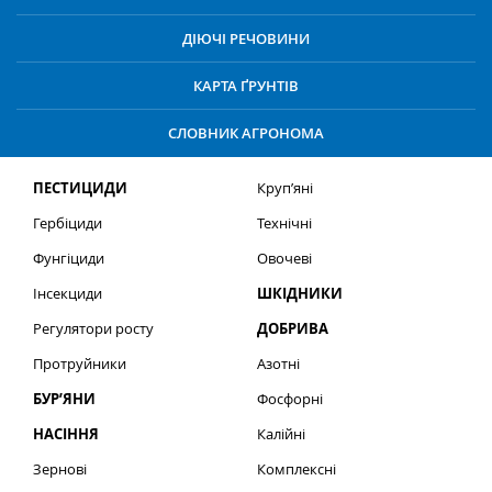
ДІЮЧІ РЕЧОВИНИ
КАРТА ҐРУНТІВ
СЛОВНИК АГРОНОМА
ПЕСТИЦИДИ
Круп’яні
Гербіциди
Технічні
Фунгіциди
Овочеві
Інсекциди
ШКІДНИКИ
Регулятори росту
ДОБРИВА
Протруйники
Азотні
БУР’ЯНИ
Фосфорні
НАСІННЯ
Калійні
Зернові
Комплексні