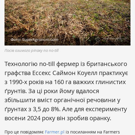
Фото: SuperAgronom.com
Посів озимого ріпаку по no-till
Технологію no-till фермер із британського
графства Ессекс Саймон Коуелл практикує
з 1990-х років на 160 га важких глинистих
ґрунтів. За ці роки йому вдалося
збільшити вміст органічної речовини у
ґрунтах з 3,5 до 8%. Але для експерименту
восени 2024 року він зробив оранку.
Про це повідомляє
Farmer.pl
із посиланням на Farmers