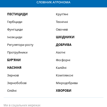
СЛОВНИК АГРОНОМА
ПЕСТИЦИДИ
Круп’яні
Гербіциди
Технічні
Фунгіциди
Овочеві
Інсекциди
ШКІДНИКИ
Регулятори росту
ДОБРИВА
Протруйники
Азотні
БУР’ЯНИ
Фосфорні
НАСІННЯ
Калійні
Зернові
Комплексні
Зернобобові
Мікродобрива
Олійні
ХВОРОБИ
Ми в соціальних мережах