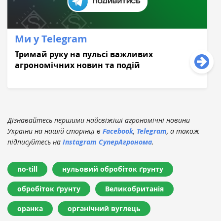
Ми у Telegram
Тримай руку на пульсі важливих
агрономічних новин та подій
Дізнавайтесь першими найсвіжіші агрономічні новини
України на нашій сторінці в
Facebook
,
Telegram
, а також
підписуйтесь на
Instagram СуперАгронома
.
no-till
нульовий обробіток ґрунту
обробіток ґрунту
Великобританія
оранка
органічний вуглець