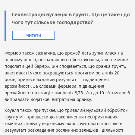
Секвестрація вуглецю в ґрунті. Що це таке і до
чого тут сільське господарство?
Читати
Фермер також зазначив, що врожайність зупинилася на
певному рівні і, незважаючи на його зусилля, «він не може
подолати цей бар’єр». Він сподівається, що оранка ґрунту,
властивості якого покращуються протягом останніх 20
років, принесе бажаний результат — підвищення
врожайності. За словами фермера, підвищення
врожайності пшениці з нинішніх 8,75 т/га до 10 т/га могло б
виправдати додаткові витрати на оранку.
Коуелл також припускає, що тривалий нульовий обробіток
ґрунту міг призвести до накопичення несприятливих
хімічних сполук у верхньому шарі ґрунтового профілю в
результаті розкладання рослинних залишків і діяльності