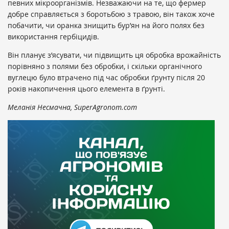
певних мікроорганізмів. Незважаючи на те, що фермер
добре справляється з боротьбою з травою, він також хоче
побачити, чи оранка знищить бур’ян на його полях без
використання гербіцидів.
Він планує з’ясувати, чи підвищить ця обробка врожайність
порівняно з полями без обробки, і скільки органічного
вуглецю було втрачено під час обробки ґрунту після 20
років накопичення цього елемента в ґрунті.
Меланія Несмачна, SuperAgronom.com