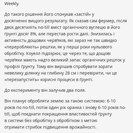
Weekly.
До такого рішення його спонукав «застій» у
досягненні вищого результату. Як сказав сам фермер, після
двох десятиліть no-till вміст органічного вуглецю в його
ґрунті досяг 8%, але перестав рости далі. Знизилась і
активність дощових черв’яків, які зараз не так швидко
«переробляють» рештки, як у перші роки нульового
обробітку. Коуелл підозрює, це через те, що дощові
черв’яки мають надто великий запас органічних решток у
профілі ґрунту. Тому він вирішив спробувати зорати
невелику ділянку на глибину 28 см і перевірити, чи це
«перезапустить» корисні процеси в ґрунті.
До експерименту він залучив два поля.
Він планує обробляти землю за такою системою: 6-10
років по no-till, потім один рік оранка і знову 6-10 років no-
till, щоб поєднати покращення властивостей ґрунту
в системі без обробітку з обробітком з метою
отримати стрибок підвищення врожайності.