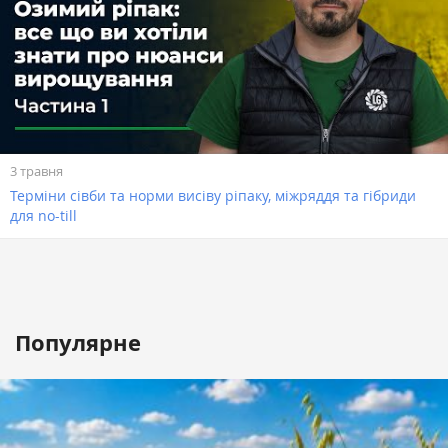
3 травня
Терміни сівби та норми висіву ріпаку, міжряддя та гібриди
для no-till
Популярне