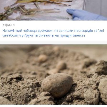
6 травня
Непомітний «вбивця врожаю»: як залишки пестицидів та їхні
метаболіти у ґрунті впливають на продуктивність