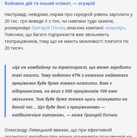
бойових дій та інший клімат, — аграрій
Насправді, невідомо, норма про середній рівень зарплати у
20 тис. грн виведе її з тіні, чи навпаки туди зажене,
розмірковує
Григорій Плічко
, власник компанії
«Альтаїр»
.
Пояснює, що багато підприємств вже звільняють
техпрацівників, тому що не мають можливості платити по
20 тисяч.
«Це не комбайнер чи тракторист, що може заробити
такі кошти. Тому податки 47% з кожного найманого
працівника буде дуже тяжко платити. Вже є
підприємства, на яких з 500 працівників 100 вже
звільнено. Тож буде дуже тяжко щось планувати на
даний час… Що буде далі з працівниками —
найболючіше питання», — каже Григорій Плічко.
Олександр Левицький вважає, що при ефективній
організації виробництва можна утримувати працівників на