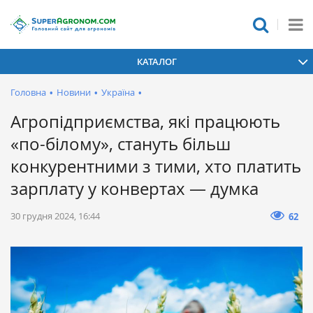
КАТАЛОГ
Головна
•
Новини
•
Україна
•
Агропідприємства, які працюють
«по-білому», стануть більш
конкурентними з тими, хто платить
зарплату у конвертах — думка
30 грудня 2024, 16:44
62