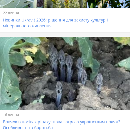
22 липня
Новинки Ukravit 2026: рішення для захисту культур і
мінерального живлення
16 липня
Вовчок в посівах ріпаку: нова загроза українським полям?
Особливості та боротьба