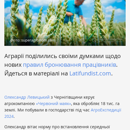
Фото: superagronom.com
Аграрії поділились своїми думками щодо
нових
правил бронювання працівників
.
Йдеться в матеріалі на
Latifundist.com
.
Олександр Левицький
з Чернігівщини керує
агрокомпанією
«Червоний маяк»
, яка обробляє 18 тис. га
землі. Ми побували в господарстві під час
АгроЕкспедиції
2024
.
Олександр вітає норму про встановлення середньої