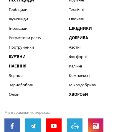
ПЕСТИЦИДИ
Круп’яні
Гербіциди
Технічні
Фунгіциди
Овочеві
Інсекциди
ШКІДНИКИ
Регулятори росту
ДОБРИВА
Протруйники
Азотні
БУР’ЯНИ
Фосфорні
НАСІННЯ
Калійні
Зернові
Комплексні
Зернобобові
Мікродобрива
Олійні
ХВОРОБИ
Ми в соціальних мережах