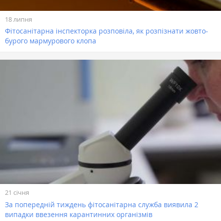
18 липня
Фітосанітарна інспекторка розповіла, як розпізнати жовто-
бурого мармурового клопа
21 січня
За попередній тиждень фітосанітарна служба виявила 2
випадки ввезення карантинних організмів