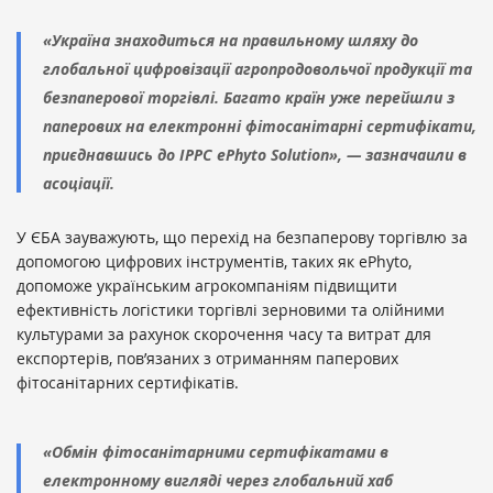
«Україна знаходиться на правильному шляху до
глобальної цифровізації агропродовольчої продукції та
безпаперової торгівлі. Багато країн уже перейшли з
паперових на електронні фітосанітарні сертифікати,
приєднавшись до IPPC ePhyto Solution», — зазначаили в
асоціації.
У ЄБА зауважують, що перехід на безпаперову торгівлю за
допомогою цифрових інструментів, таких як ePhyto,
допоможе українським агрокомпаніям підвищити
ефективність логістики торгівлі зерновими та олійними
культурами за рахунок скорочення часу та витрат для
експортерів, пов’язаних з отриманням паперових
фітосанітарних сертифікатів.
«Обмін фітосанітарними сертифікатами в
електронному вигляді через глобальний хаб