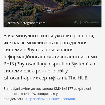
Фото: SuperAgronom.com
Уряд минулого тижня ухвалив рішення,
яке надає можливість впровадження
системи ePhyto та приєднання
інформаційної автоматизованої системи
PHIS (Phytosanitary Inspection System) до
системи електронного обігу
фітосанітарних сертифікатів The HUB.
Відповідні зміни до постанови КМУ №1177 закріплені
постановою №1229, говориться у
повідомленні
Європейської Бізнес Асоціації
.