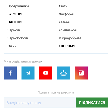
Протруйники
Азотні
БУР’ЯНИ
Фосфорні
НАСІННЯ
Калійні
Зернові
Комплексні
Зернобобові
Мікродобрива
Олійні
ХВОРОБИ
Ми в соціальних мережах
Підписатися на розсилку
ПІДПИСАТИСЯ