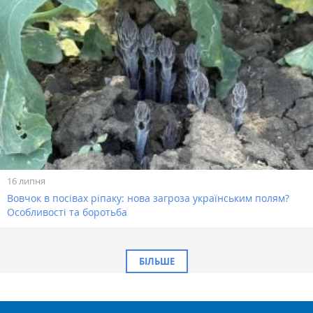
16 липня
Вовчок в посівах ріпаку: нова загроза українським полям?
Особливості та боротьба
БІЛЬШЕ