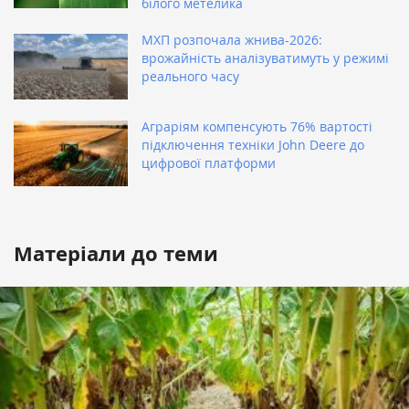
білого метелика
МХП розпочала жнива-2026:
врожайність аналізуватимуть у режимі
реального часу
Аграріям компенсують 76% вартості
підключення техніки John Deere до
цифрової платформи
Матеріали до теми