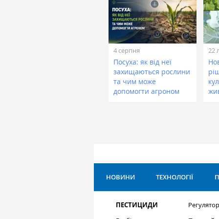
4 серпня
22 
Посуха: як від неї
Нов
захищаються рослини
рі
та чим може
кул
допомогти агроном
жи
НОВИНИ
ТЕХНОЛОГІЇ
П
ПЕСТИЦИДИ
Регулятор