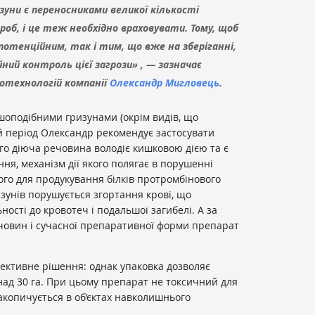
зуни є переносниками великої кількості
роб, і це теж необхідно враховувати. Тому, щоб
потенційним, так і тим, що вже на зберіганні,
ний контроль цієї загрози» , — зазначає
отехнологій компанії
Олександр Мигловець
.
шоподібними гризунами (окрім видів, що
й період Олександр рекомендує застосувати
Його діюча речовина володіє кишковою дією та є
ня, механізм дії якого полягає в порушенні
ного для продукування білків протромбінового
изунів порушується згортання крові, що
ості до кровотеч і подальшої загибелі. А за
ечовин і сучасної препаративної форми препарат
ефективне рішення: однак упаковка дозволяє
над 30 га. При цьому препарат не токсичний для
накопичується в об’єктах навколишнього