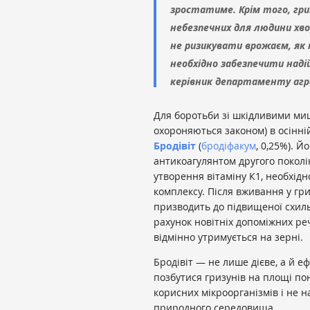
зростатиме. Крім того, гри
небезпечних для людини хво
не ризикувати врожаєм, як 
необхідно забезпечити надій
керівник департаменту агр
Для боротьби зі шкідливими ми
охороняються законом) в осінні
Бродівіт
(
бродіфакум
, 0,25%). 
антикоагулянтом другого поколін
утворення вітаміну К1, необхід
комплексу. Після вживання у гр
призводить до підвищеної схильн
рахунок новітніх допоміжних р
відмінно утримується на зерні.
Бродівіт — не лише дієве, а й 
позбутися гризунів на площі по
корисних мікроорганізмів і не 
природного середовища.