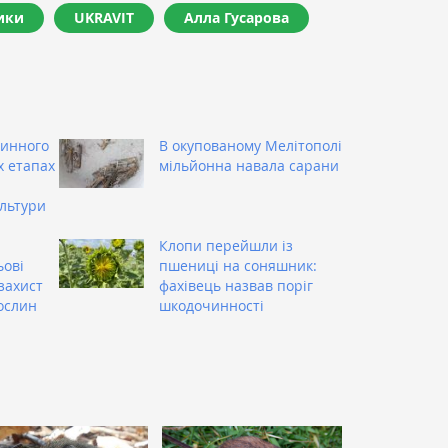
ики
UKRAVIT
Алла Гусарова
чинного
В окупованому Мелітополі
х етапах
мільйонна навала сарани
льтури
Клопи перейшли із
ьові
пшениці на соняшник:
захист
фахівець назвав поріг
ослин
шкодочинності