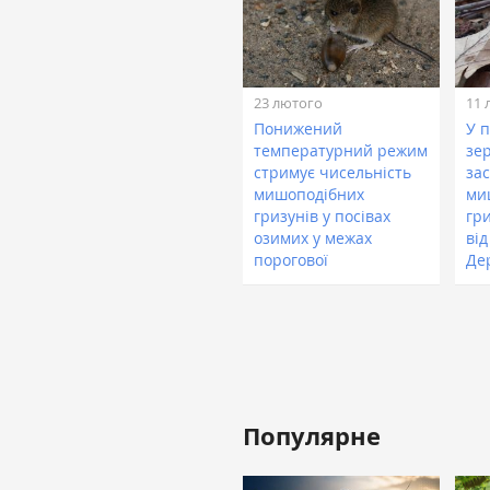
23 лютого
11 
Понижений
У 
температурний режим
зе
стримує чисельність
за
мишоподібних
ми
гризунів у посівах
гр
озимих у межах
ві
порогової
Де
Популярне