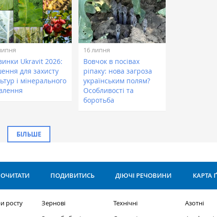
липня
16 липня
инки Ukravit 2026:
Вовчок в посівах
шення для захисту
ріпаку: нова загроза
ьтур і мінерального
українським полям?
влення
Особливості та
боротьба
БІЛЬШЕ
ОЧИТАТИ
ПОДИВИТИСЬ
ДІЮЧІ РЕЧОВИНИ
КАРТА 
и росту
Зернові
Технічні
Азотні