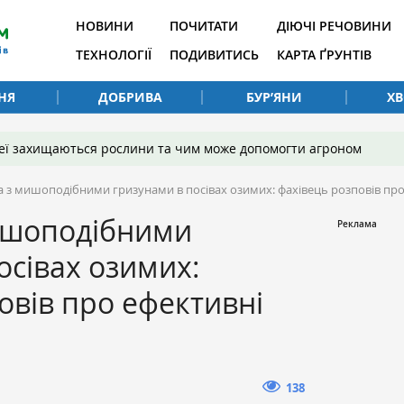
НОВИНИ
ПОЧИТАТИ
ДІЮЧІ РЕЧОВИНИ
ТЕХНОЛОГІЇ
ПОДИВИТИСЬ
КАРТА ҐРУНТІВ
НЯ
ДОБРИВА
БУР’ЯНИ
Х
 неї захищаються рослини та чим може допомогти агроном
 з мишоподібними гризунами в посівах озимих: фахівець розповів про
ишоподібними
осівах озимих:
овів про ефективні
138