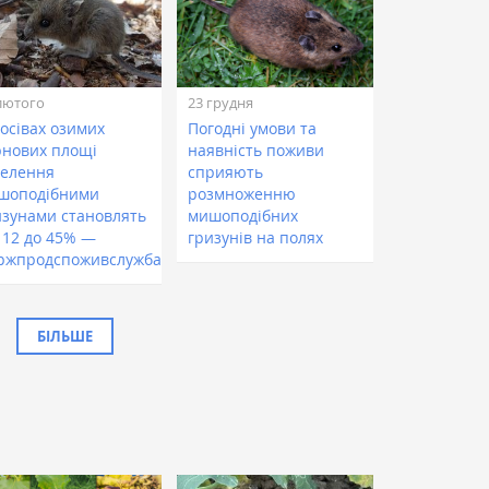
лютого
23 грудня
посівах озимих
Погодні умови та
рнових площі
наявність поживи
селення
сприяють
шоподібними
розмноженню
изунами становлять
мишоподібних
д 12 до 45% —
гризунів на полях
ржпродспоживслужба
БІЛЬШЕ