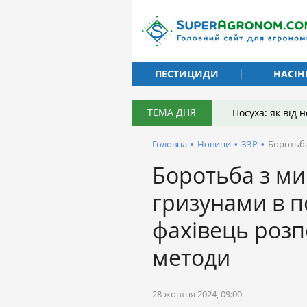
ПЕСТИЦИДИ
НАСІН
ТЕМА ДНЯ
Посуха: як від
Головна
•
Новини
•
ЗЗР
•
Боротьба
Боротьба з м
гризунами в п
фахівець розп
методи
28 жовтня 2024, 09:00