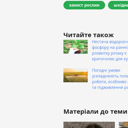
захист рослин
шкідн
Читайте також
Нестача водороз
фосфору на ранні
розвитку ріпаку є
критичною для ку
Погодні умови
ускладнюють пол
роботи, особливо 
та підживлення р
Матеріали до теми