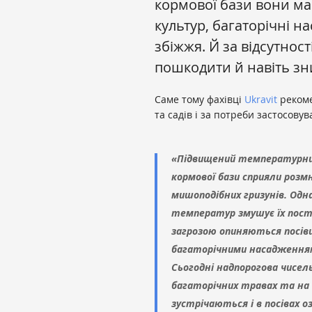
кормової бази вони ма
культур, багаторічні н
збіжжя. Й за відсутнос
пошкодити й навіть зн
Саме тому фахівці
Ukravit
рекоме
та садів і за потреби застосову
«Підвищений температурний
кормової бази сприяли ро
мишоподібних гризунів. Од
температур змушує їх поступ
загрозою опиняються посіви 
багаторічними насадженням
Сьогодні надпорогова чисел
багаторічних травах та на 
зустрічаються і в посівах о