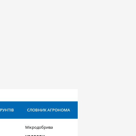
ҐРУНТІВ
СЛОВНИК АГРОНОМА
Мікродобрива