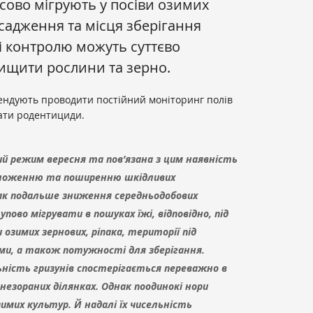
сово мігрують у посіви озимих
асадження та місця зберігання
ті контролю можуть суттєво
ищити рослини та зерно.
ндують проводити постійний моніторинг полів
вати родентициди.
 режим вересня та пов’язана з цим наявність
змноженню та поширенню шкідливих
нак подальше зниження середньодобових
ово мігрувати в пошуках їжі, відповідно, під
озимих зернових, ріпака, території під
и, а також потужності для зберігання.
ьність гризунів спостерігається переважно в
незораних ділянках. Однак поодинокі нори
зимих культур. Й надалі їх чисельність