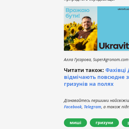
Алла Гусарова, SuperAgronom.com
Читати також:
Фахівці
відмічають повсюдне з
гризунів на полях
Дізнавайтесь першими найсвіжіші
Facebook
,
Telegram
, а також під
миші
гризуни