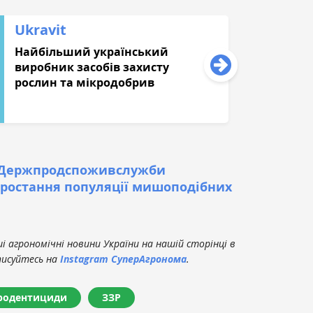
Ukravit
Найбільший український
виробник засобів захисту
рослин та мікродобрив
 Держпродспоживслужби
ростання популяції мишоподібних
 агрономічні новини України на нашій сторінці в
писуйтесь на
Instagram СуперАгронома
.
родентициди
ЗЗР