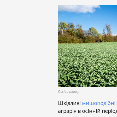
Посіви ріпаку
Шкідливі
мишоподібні
аграрія в осінній періо