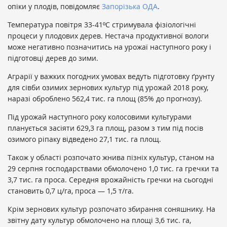
опіки у плодів, повідомляє
Запорізька ОДА
.
​Температура повітря 33-41ºС стримувала фізіологічні
процеси у плодових дерев. Нестача продуктивної вологи
може негативно позначитись на урожаї наступного року і
підготовці дерев до зими.
Аграрії у важких погодних умовах ведуть підготовку ґрунту
для сівби озимих зернових культур під урожай 2018 року,
наразі оброблено 562,4 тис. га площ (85% до прогнозу).
Під урожай наступного року колосовими культурами
планується засіяти 629,3 га площ, разом з тим під посів
озимого ріпаку відведено 27,1 тис. га площ.
Також у області розпочато жнива пізніх культур, станом на
29 серпня господарствами обмолочено 1,0 тис. га гречки та
3,7 тис. га проса. Середня врожайність гречки на сьогодні
становить 0,7 ц/га, проса — 1,5 т/га.
Крім зернових культур розпочато збирання соняшнику. На
звітну дату культур обмолочено на площі 3,6 тис. га,