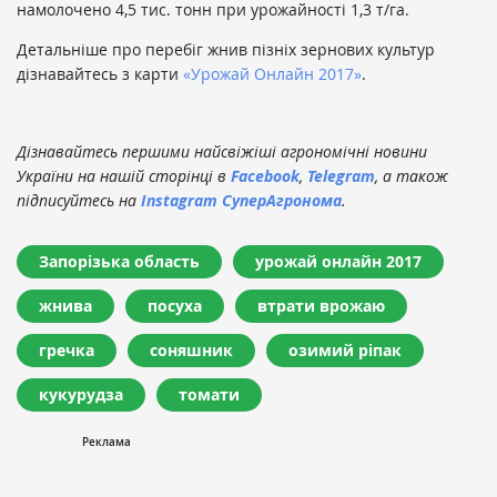
намолочено 4,5 тис. тонн при урожайності 1,3 т/га.
Детальніше про перебіг жнив пізніх зернових культур
дізнавайтесь з карти
«Урожай Онлайн 2017»
.
Дізнавайтесь першими найсвіжіші агрономічні новини
України на нашій сторінці в
Facebook
,
Telegram
, а також
підписуйтесь на
Instagram СуперАгронома
.
Запорізька область
урожай онлайн 2017
жнива
посуха
втрати врожаю
гречка
соняшник
озимий ріпак
кукурудза
томати