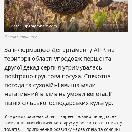
Фото: SuperAgronom.com
Кошик соняшнику
За інформацією Департаменту АПР, на
території області упродовж першої та
другої декад серпня утримувалась
повітряно-ґрунтова посуха. Спекотна
погода та суховійні явища мали
негативний вплив на умови вегетації
пізніх сільськогосподарських культур.
У окремих районах області зареєстровано передчасне
засихання листків нижнього ярусу у рослин соняшника, у
томатів — припинення розвитку через спеку та сонячні