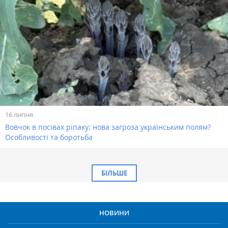
16 липня
Вовчок в посівах ріпаку: нова загроза українським полям?
Особливості та боротьба
БІЛЬШЕ
НОВИНИ