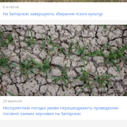
6 жовтня
На Запоріжжі завершують збирання пізніх культур
29 вересня
Несприятливі погодні умови перешкоджають проведенню
посівної озимих зернових на Запоріжжі