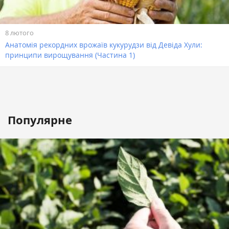
8 лютого
Анатомія рекордних врожаїв кукурудзи від Девіда Хули:
принципи вирощування (Частина 1)
Популярне