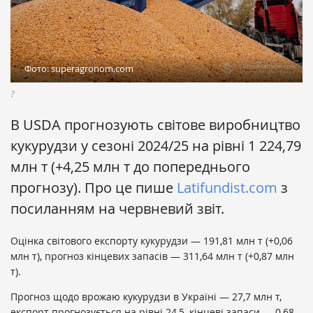
Фото: superagronom.com
?
В USDA прогнозують світове виробництво
кукурудзи у сезоні 2024/25 на рівні 1 224,79
млн т (+4,25 млн т до попереднього
прогнозу). Про це пише
Latifundist.com
з
посиланням на червневий звіт.
Оцінка світового експорту кукурудзи — 191,81 млн т (+0,06
млн т), прогноз кінцевих запасів — 311,64 млн т (+0,87 млн
т).
Прогноз щодо врожаю кукурудзи в Україні — 27,7 млн т,
експорт прогнозується на рівні 24,5, кінцеві запаси — 0,68