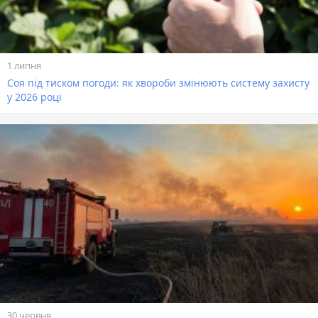
1 липня
Соя під тиском погоди: як хвороби змінюють систему захисту
у 2026 році
30 червня