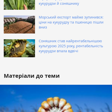
кукурудзи й соняшнику
Морський експорт майже зупинився:
ціни на кукурудзу та пшеницю пішли
вниз
Соняшник став найрентабельнішою
культурою 2025 року, рентабельність
кукурудзи впала вдвічі
Матеріали до теми