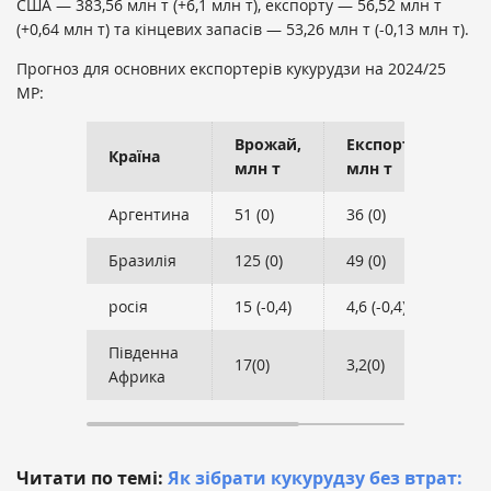
США — 383,56 млн т (+6,1 млн т), експорту — 56,52 млн т
(+0,64 млн т) та кінцевих запасів — 53,26 млн т (-0,13 млн т).
Прогноз для основних експортерів кукурудзи на 2024/25
МР:
Врожай,
Експорт,
Зал
Країна
млн т
млн т
млн
Аргентина
51 (0)
36 (0)
1,74
Бразилія
125 (0)
49 (0)
2,84
росія
15 (-0,4)
4,6 (-0,4)
0,41
Південна
17(0)
3,2(0)
1,45
Африка
Читати по темі:
Як зібрати кукурудзу без втрат: