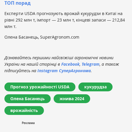
ТОП порад
Експерти USDA прогнозують врожай кукурудзи в Китаї на
рівні 292 млн т, імпорт — 23 млн т, кінцеві запаси — 212,84
млн т.
Олена Басанець, SuperAgronom.com
Дізнавайтесь першими найсвіжіші агрономічні новини
України на нашій сторінці в
Facebook
,
Telegram
, а також
підписуйтесь на
Instagram СуперАгронома
.
Прогноз урожайності USDA
кукурудза
Олена Басанець
жнива 2024
врожайність