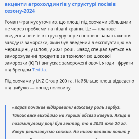
акценти агрохолдингів у структурі посівів
сезону-2024
Роман Франчук уточнив, що площі під овочами збільшили
не через проблеми на півдні країни. Це — планове
введення овочів в структуру через неповне завантаження
заводу із заморозки, який був введений в експлуатацію на
Черкащині, у Шполі, у 2021 році. Завод спеціалізується на
заморожуванні продуктів за технологією шокової
заморозки (IQF) і випускає заморожені овочі, ягоди і фрукти
під брендом
Tevitta
.
Під овочами у LNZ Group 200 га. Найбільше площ відведено
під цибулю — понад половину.
«Зараз починає відігравати важливу роль гарбуз.
Також вже виходимо на хороші обсяги кавуна. Якщо в
позаминулому році був гектар, то в 2023 вже 20 га.
Кавун реалізовуємо свіжий. На нього великий попит у