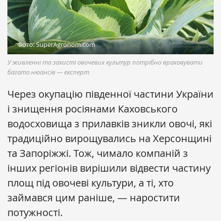
Фото: SuperAgronom.com
У живленні та захисті овочевих культур потрібно враховувати
багато нюансів — експерт
Через окупацію південної частини України
і знищення росіянами Каховського
водосховища з прилавків зникли овочі, які
традиційно вирощувались на Херсонщині
та Запоріжжі. Тож, чимало компаній з
інших регіонів вирішили відвести частину
площ під овочеві культури, а ті, хто
займався цим раніше, — наростити
потужності.