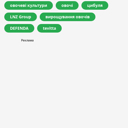
овочеві культури
овочі
цибуля
LNZ Group
вирощування овочів
DEFENDA
tevitta