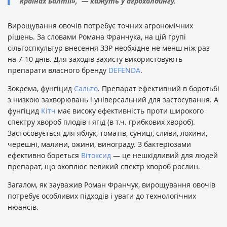
країнах Балтії», — кажуть у агрохолдингу.
Вирощування овочів потребує точних агрономічних
рішень. За словами Романа Франчука, на цій групі
сільгоспкультур внесення ЗЗР необхідне не менш ніж раз
на 7-10 днів. Для заходів захисту використовують
препарати власного бренду
DEFENDA
.
Зокрема, фунгіцид
Сальто
. Препарат ефективний в боротьбі
з низкою захворювань і універсальний для застосування. А
фунгіцид
Кітч
має високу ефективність проти широкого
спектру хвороб плодів і ягід (в т.ч. грибкових хвороб).
Застосовується для яблук, томатів, суниці, сливи, лохини,
черешні, малини, ожини, винограду. З бактеріозами
ефективно бореться
Вітоксид
— це нешкідливий для людей
препарат, що охоплює великий спектр хвороб рослин.
Загалом, як зауважив Роман Франчук, вирощування овочів
потребує особливих підходів і уваги до технологічних
нюансів.