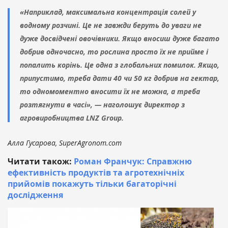
«Наприклад, максимальна концентрація солей у
водному розчині. Це не завжди беруть до уваги не
дуже досвідчені овочівники. Якщо вносиш дуже багато
добрив одночасно, то рослина просто їх не прийме і
попалить корінь. Це одна з глобальних помилок. Якщо,
припустимо, треба дати 40 чи 50 кг добрив на гектар,
то одномоментно вносити їх не можна, а треба
розтягнути в часі», — наголошує директор з
агровиробництва LNZ Group.
Алла Гусарова, SuperAgronom.com
Читати також:
Роман Франчук: Справжню
ефективність продуктів та агротехнічніх
прийомів покажуть тільки багаторічні
дослідження