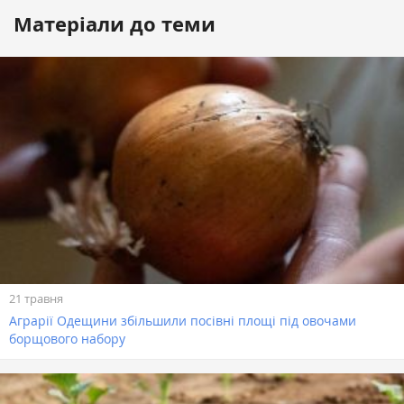
Матеріали до теми
21 травня
Аграрії Одещини збільшили посівні площі під овочами
борщового набору