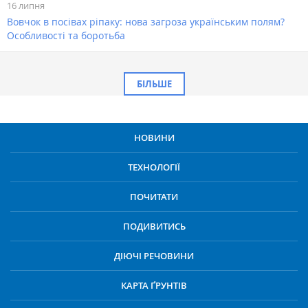
16 липня
Вовчок в посівах ріпаку: нова загроза українським полям?
Особливості та боротьба
БІЛЬШЕ
НОВИНИ
ТЕХНОЛОГІЇ
ПОЧИТАТИ
ПОДИВИТИСЬ
ДІЮЧІ РЕЧОВИНИ
КАРТА ҐРУНТІВ