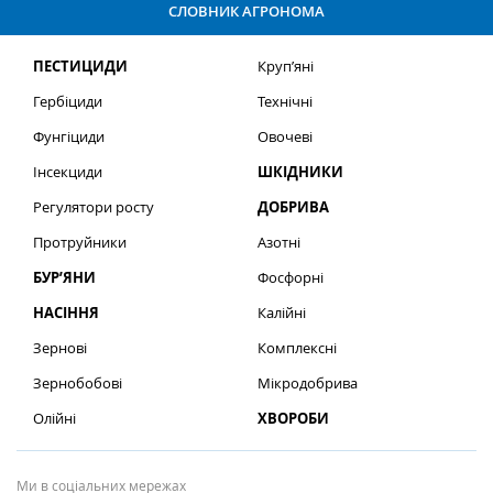
СЛОВНИК АГРОНОМА
ПЕСТИЦИДИ
Круп’яні
Гербіциди
Технічні
Фунгіциди
Овочеві
Інсекциди
ШКІДНИКИ
Регулятори росту
ДОБРИВА
Протруйники
Азотні
БУР’ЯНИ
Фосфорні
НАСІННЯ
Калійні
Зернові
Комплексні
Зернобобові
Мікродобрива
Олійні
ХВОРОБИ
Ми в соціальних мережах