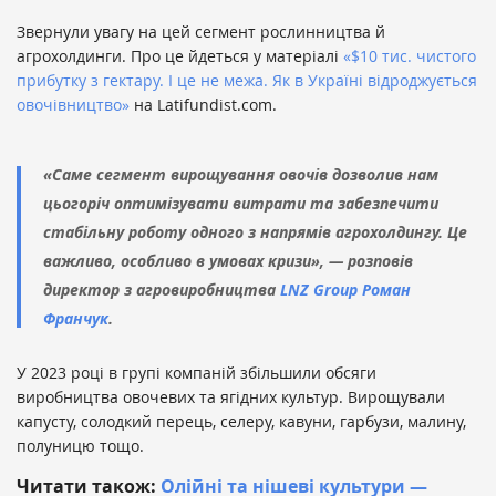
Звернули увагу на цей сегмент рослинництва й
агрохолдинги. Про це йдеться у матеріалі
«$10 тис. чистого
прибутку з гектару. І це не межа. Як в Україні відроджується
овочівництво»
на Latifundist.com.
«Саме сегмент вирощування овочів дозволив нам
цьогоріч оптимізувати витрати та забезпечити
стабільну роботу одного з напрямів агрохолдингу. Це
важливо, особливо в умовах кризи», — розповів
директор з агровиробництва
LNZ Group
Роман
Франчук
.
У 2023 році в групі компаній збільшили обсяги
виробництва овочевих та ягідних культур. Вирощували
капусту, солодкий перець, селеру, кавуни, гарбузи, малину,
полуницю тощо.
Читати також:
Олійні та нішеві культури —