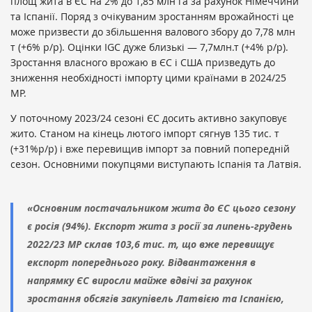
площ жита в ЄС на 2% до 1,85 млн га за рахунок Німеччини
та Іспанії. Поряд з очікуваним зростанням врожайності це
може призвести до збільшення валового збору до 7,78 млн
т (+6% р/р). Оцінки IGC дуже близькі — 7,7млн.т (+4% р/р).
Зростання власного врожаю в ЄС і США призведуть до
зниження необхідності імпорту цими країнами в 2024/25
МР.
У поточному 2023/24 сезоні ЄС досить активно закуповує
жито. Станом на кінець лютого імпорт сягнув 135 тис. т
(+31%р/р) і вже перевищив імпорт за повний попередній
сезон. Основними покупцями виступають Іспанія та Латвія.
«Основним постачальником жита до ЄС цього сезону
є росія (94%). Експорт жита з росії за липень-грудень
2022/23 МР склав 103,6 тис. т, що вже перевищує
експорт попереднього року. Відвантаження в
напрямку ЄС виросли майже вдвічі за рахунок
зростання обсягів закупівель Латвією та Іспанією,