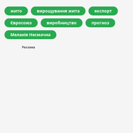
жито
вирощування жита
експорт
Євросоюз
виробництво
прогноз
Меланія Несмачна