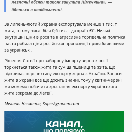
незначні обсяги також закупила Німеччина», —
йдеться в повідомленні.
За липень-лютий Україна експортувала менше 1 тис. т
жита, в тому числі біля 0,6 тис. т до країн ЄС. Низькі
внутрішні ціни в росії та її агресивна торгівельна політика
часто робила ціни російської пропозиції привабливішими
за українські.
Рішення Латвії про заборону імпорту зерна з росії
торкнеться також жита та суміші пшениці та жита, що
відкриває перспективу експорту зерна з України. Запаси
жита в Україні все ще досить значні, тому у квітні-червні
ми можемо побачити зростання експорту українського
жита зокрема до Латвії.
Меланія Несмачна, SuperAgronom.com