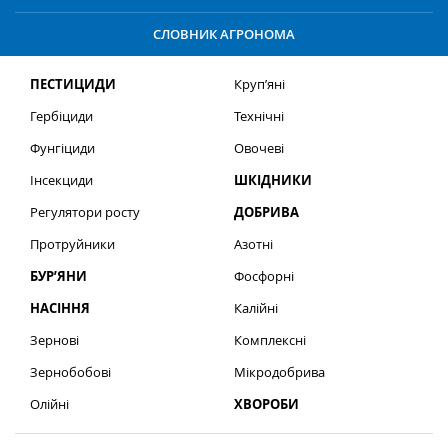
СЛОВНИК АГРОНОМА
ПЕСТИЦИДИ
Круп’яні
Гербіциди
Технічні
Фунгіциди
Овочеві
Інсекциди
ШКІДНИКИ
Регулятори росту
ДОБРИВА
Протруйники
Азотні
БУР’ЯНИ
Фосфорні
НАСІННЯ
Калійні
Зернові
Комплексні
Зернобобові
Мікродобрива
Олійні
ХВОРОБИ