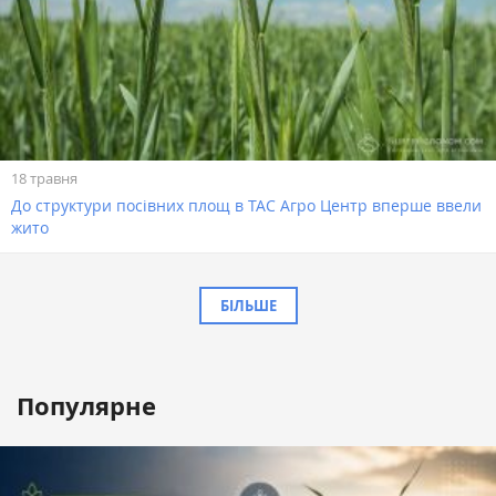
18 травня
До структури посівних площ в ТАС Агро Центр вперше ввели
жито
БІЛЬШЕ
Популярне