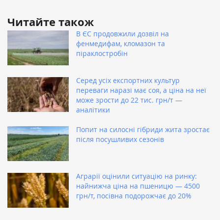
Читайте також
В ЄС продовжили дозвіл на
фенмедифам, кломазон та
піраклостробін
Серед усіх експортних культур
переваги наразі має соя, а ціна на неї
може зрости до 22 тис. грн/т —
аналітики
Попит на силосні гібриди жита зростає
після посушливих сезонів
Аграрії оцінили ситуацію на ринку:
найнижча ціна на пшеницю — 4500
грн/т, посівна подорожчає до 20%