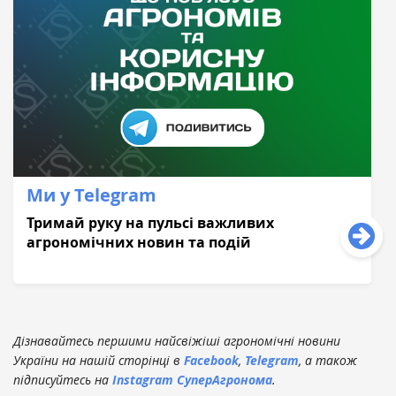
Ми у Telegram
Тримай руку на пульсі важливих
агрономічних новин та подій
Дізнавайтесь першими найсвіжіші агрономічні новини
України на нашій сторінці в
Facebook
,
Telegram
, а також
підписуйтесь на
Instagram СуперАгронома
.