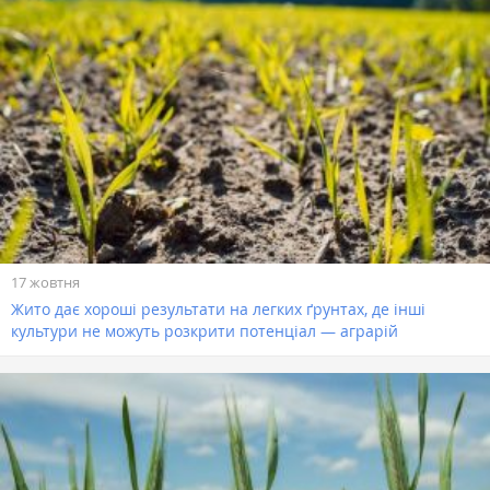
17 жовтня
Жито дає хороші результати на легких ґрунтах, де інші
культури не можуть розкрити потенціал — аграрій