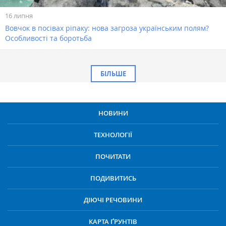
16 липня
Вовчок в посівах ріпаку: нова загроза українським полям?
Особливості та боротьба
БІЛЬШЕ
НОВИНИ
ТЕХНОЛОГІЇ
ПОЧИТАТИ
ПОДИВИТИСЬ
ДІЮЧІ РЕЧОВИНИ
КАРТА ҐРУНТІВ