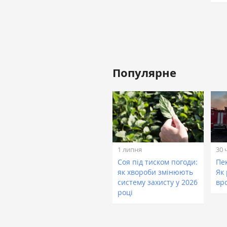
Популярне
1 липня
30 
Соя під тиском погоди:
Пе
як хвороби змінюють
Як
систему захисту у 2026
вр
році