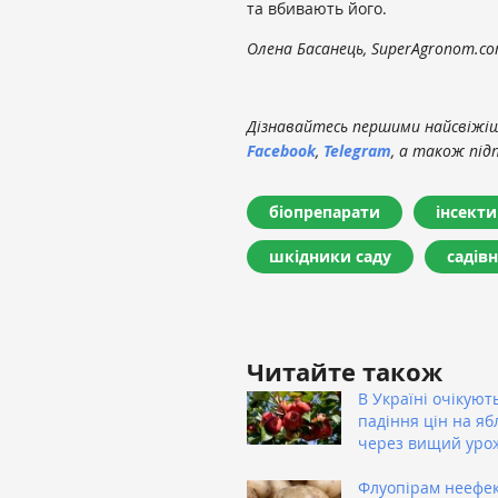
та вбивають його.
Олена Басанець, SuperAgronom.c
Дізнавайтесь першими найсвіжіші
Facebook
,
Telegram
, а також під
біопрепарати
інсект
шкідники саду
садів
Читайте також
В Україні очікуют
падіння цін на яб
через вищий уро
Флуопірам неефе