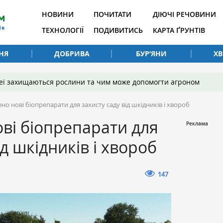
НОВИНИ
ПОЧИТАТИ
ДІЮЧІ РЕЧОВИНИ
ТЕХНОЛОГІЇ
ПОДИВИТИСЬ
КАРТА ҐРУНТІВ
НЯ
ДОБРИВА
БУР’ЯНИ
Х
 неї захищаються рослини та чим може допомогти агроном
но нові біопрепарати для захисту саду від шкідників і хвороб
ві біопрепарати для
ід шкідників і хвороб
147