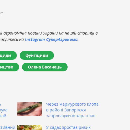
om
 агрономічні новини України на нашій сторінці в
писуйтесь на
Instagram СуперАгронома
.
ициди
фунгіциди
ництво
Олена Басанець
ь
Через мармурового клопа
лука
в районі Запоріжжя
жай
запроваджено карантин
ктивний
У садах зростає ризик