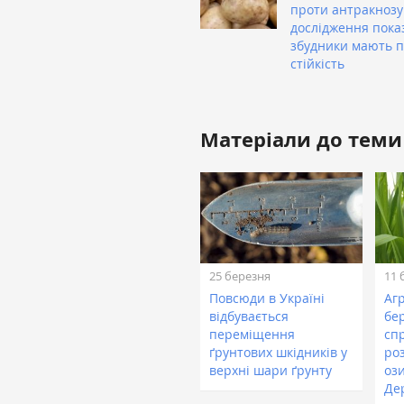
проти антракнозу
дослідження пока
збудники мають 
стійкість
Матеріали до теми
25 березня
11 
Повсюди в Україні
Аг
відбувається
бе
переміщення
сп
ґрунтових шкідників у
ро
верхні шари ґрунту
оз
Де