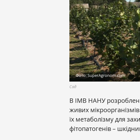
Фото: SuperAgronom.com
Сад
В ІМВ НАНУ розроблені
живих мікроорганізмів
їх метаболізму для зах
фітопатогенів – шкідник