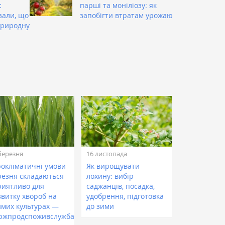
:
парші та моніліозу: як
зали, що
запобігти втратам урожаю
природну
березня
16 листопада
рокліматичні умови
Як вирощувати
резня складаються
лохину: вибір
риятливо для
саджанців, посадка,
звитку хвороб на
удобрення, підготовка
имих культурах —
до зими
ржпродспоживслужба