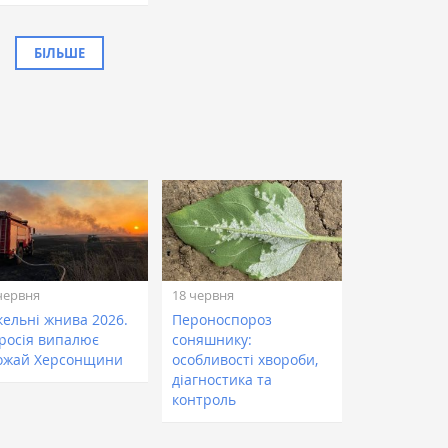
БІЛЬШЕ
червня
18 червня
кельні жнива 2026.
Пероноспороз
 росія випалює
соняшнику:
ожай Херсонщини
особливості хвороби,
діагностика та
контроль