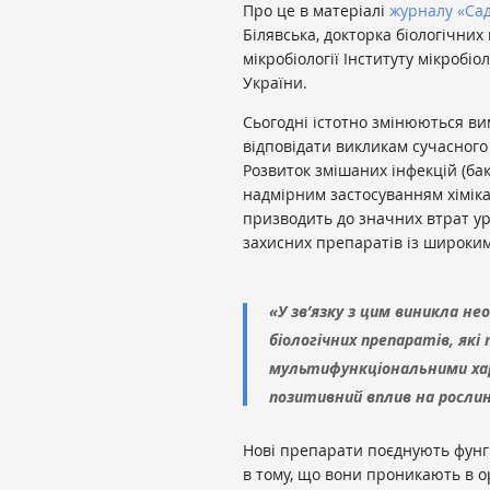
Про це в матеріалі
журналу «Сад
Білявська, докторка біологічних 
мікробіології Інституту мікробіол
України.
Сьогодні істотно змінюються вим
відповідати викликам сучасного
Розвиток змішаних інфекцій (ба
надмірним застосуванням хімікат
призводить до значних втрат ур
захисних препаратів із широким
«У зв’язку з цим виникла не
біологічних препаратів, як
мультифункціональними ха
позитивний вплив на рослин
Нові препарати поєднують фунг
в тому, що вони проникають в 