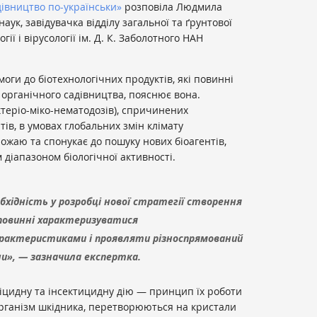
івництво по-українськи»
розповіла Людмила
наук, завідувачка відділу загальної та ґрунтової
огії і вірусології ім. Д. К. Заболотного НАН
оги до біотехнологічних продуктів, які повинні
 органічного садівництва, пояснює вона.
ктеріо-міко-нематодозів), спричинених
ів, в умовах глобальних змін клімату
ожаю та спонукає до пошуку нових біоагентів,
 діапазоном біологічної активності.
обхідність у розробці нової стратегії створення
і повинні характеризуватися
рактеристиками і проявляти різноспрямований
и», — зазначила експертка.
іцидну та інсектицидну дію — принцип їх роботи
організм шкідника, перетворюються на кристали