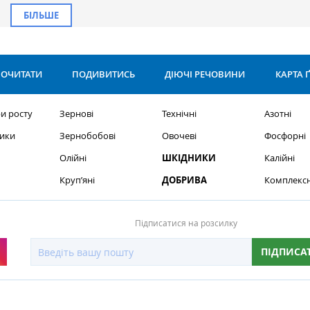
БІЛЬШЕ
ОЧИТАТИ
ПОДИВИТИСЬ
ДІЮЧІ РЕЧОВИНИ
КАРТА 
и росту
Зернові
Технічні
Азотні
ики
Зернобобові
Овочеві
Фосфорні
Олійні
ШКІДНИКИ
Калійні
Круп’яні
ДОБРИВА
Комплексн
Підписатися на розсилку
ПІДПИСА