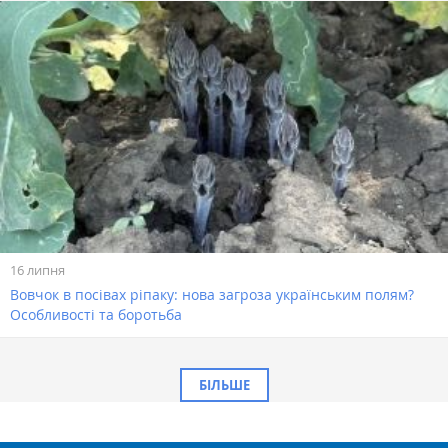
16 липня
Вовчок в посівах ріпаку: нова загроза українським полям?
Особливості та боротьба
БІЛЬШЕ