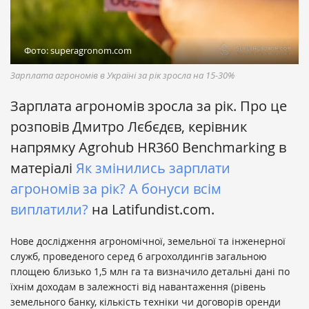
Фото: superagronom.com
Зарплата агрономів в Україні за рік зросла на 15-30%
Зарплата агрономів зросла за рік. Про це
розповів Дмитро Лєбєдєв, керівник
напрямку Agrohub HR360 Benchmarking в
матеріалі
Як змінились зарплати
агрономів за рік? А бонуси всім
виплатили?
на Latifundist.com.
Нове дослідження агрономічної, земельної та інженерної
служб, проведеного серед 6 агрохолдингів загальною
площею близько 1,5 млн га та визначило детальні дані по
їхнім доходам в залежності від навантаження (рівень
земельного банку, кількість техніки чи договорів оренди