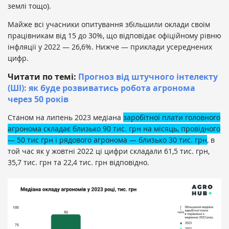
землі тощо).
Майже всі учасники опитування збільшили оклади своїм
працівникам від 15 до 30%, що відповідає офіційному рівню
інфляції у 2022 — 26,6%. Нижче — приклади усереднених
цифр.
Читати по темі:
Прогноз від штучного інтелекту
(ШІ): як буде розвиватись робота агронома
через 50 років
Станом на липень 2023 медіана
заробітної плати головного
агронома складає близько 90 тис. грн на місяць, провідного
— 50 тис грн і рядового агронома — близько 30 тис. грн
, в
той час як у жовтні 2022 ці цифри складали 61,5 тис. грн,
35,7 тис. грн та 22,4 тис. грн відповідно.