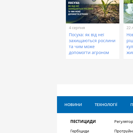
4 серпня
22 
Посуха: як від неї
Нов
захищаються рослини
рі
та чим може
кул
допомогти агроном
жи
НОВИНИ
ТЕХНОЛОГІЇ
П
ПЕСТИЦИДИ
Регулятор
Гербіциди
Протруйн