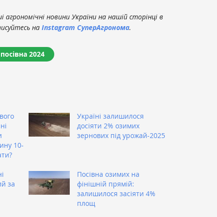
 агрономічні новини України на нашій сторінці в
писуйтесь на
Instagram СуперАгронома
.
посівна 2024
вого
Україні залишилося
ні
досіяти 2% озимих
и
зернових під урожай-2025
ину 10-
ати?
ні
Посівна озимих на
й за
фінішній прямій:
залишилося засіяти 4%
площ