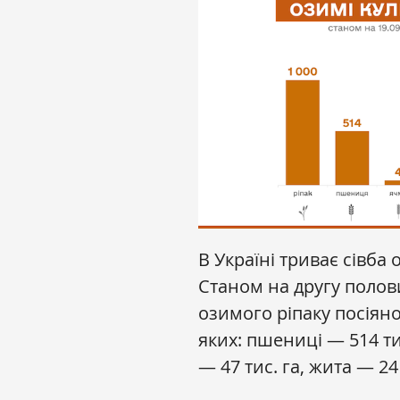
В Україні триває сівба 
Станом на другу полов
озимого ріпаку посіяно 
яких: пшениці — 514 ти
— 47 тис. га, жита — 24 