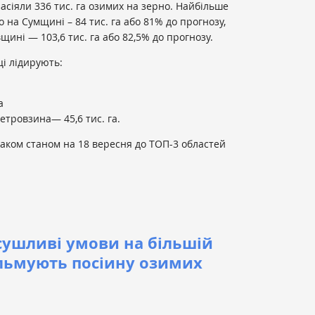
асіяли 336 тис. га озимих на зерно. Найбільше
 на Сумщині – 84 тис. га або 81% до прогнозу,
ині — 103,6 тис. га або 82,5% до прогнозу.
ці лідирують:
а
етровзина— 45,6 тис. га.
аком станом на 18 вересня до ТОП-3 областей
ушливі умови на більшій
альмують посіину озимих