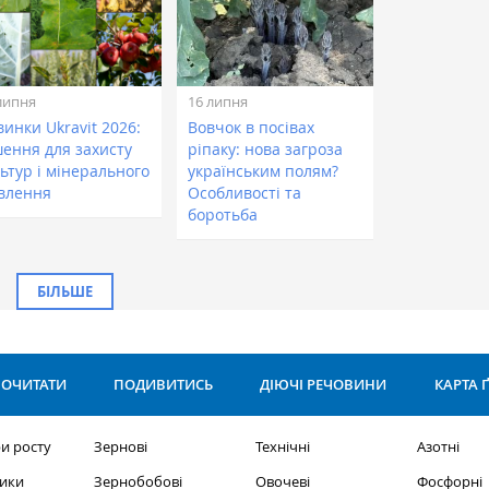
липня
16 липня
инки Ukravit 2026:
Вовчок в посівах
шення для захисту
ріпаку: нова загроза
ьтур і мінерального
українським полям?
влення
Особливості та
боротьба
БІЛЬШЕ
ОЧИТАТИ
ПОДИВИТИСЬ
ДІЮЧІ РЕЧОВИНИ
КАРТА 
и росту
Зернові
Технічні
Азотні
ики
Зернобобові
Овочеві
Фосфорні