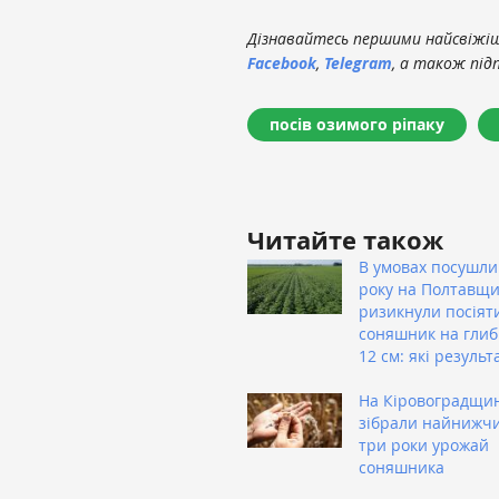
Дізнавайтесь першими найсвіжіші
Facebook
,
Telegram
, а також під
посів озимого ріпаку
Читайте також
В умовах посушли
року на Полтавщи
ризикнули посіят
соняшник на глиб
12 см: які результ
На Кіровоградщи
зібрали найнижчи
три роки урожай
соняшника