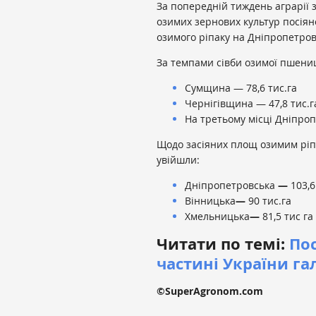
За попередній тиждень аграрії з
озимих зернових культур посіяно
озимого ріпаку на Дніпропетровщ
За темпами сівби озимої пшени
Сумщина — 78,6 тис.га
Чернігівщина — 47,8 тис.г
На третьому місці Дніпроп
Щодо засіяних площ озимим ріп
увійшли:
Дніпропетровська
—
103,6
Вінницька
—
90 тис.га
Хмельницька
—
81,5 тис га
Читати по темі:
Пос
частині України г
©SuperAgronom.com