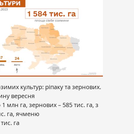
озимих культур: ріпаку та зернових.
ину вересня
1 млн га, зернових – 585 тис. га, з
с. га, ячменю
тис. га