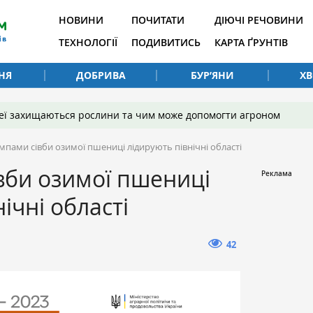
НОВИНИ
ПОЧИТАТИ
ДІЮЧІ РЕЧОВИНИ
ТЕХНОЛОГІЇ
ПОДИВИТИСЬ
КАРТА ҐРУНТІВ
НЯ
ДОБРИВА
БУР’ЯНИ
Х
 неї захищаються рослини та чим може допомогти агроном
мпами сівби озимої пшениці лідирують північні області
вби озимої пшениці
ічні області
42