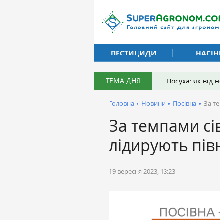
ПЕСТИЦИДИ
НАСІН
ТЕМА ДНЯ
Посуха: як від
Головна
•
Новини
•
Посівна
•
За те
За темпами сі
лідирують півн
19 вересня 2023, 13:23