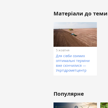
Матеріали до теми
5 жовтня
Для сівби озимих
оптимальні терміни
вже скінчилися —
Укргідрометцентр
Популярне