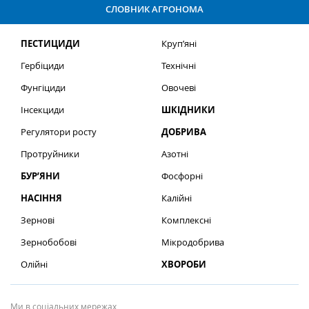
СЛОВНИК АГРОНОМА
ПЕСТИЦИДИ
Круп’яні
Гербіциди
Технічні
Фунгіциди
Овочеві
Інсекциди
ШКІДНИКИ
Регулятори росту
ДОБРИВА
Протруйники
Азотні
БУР’ЯНИ
Фосфорні
НАСІННЯ
Калійні
Зернові
Комплексні
Зернобобові
Мікродобрива
Олійні
ХВОРОБИ
Ми в соціальних мережах