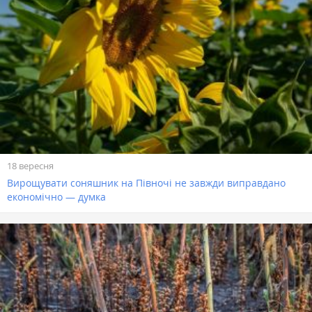
18 вересня
Вирощувати соняшник на Півночі не завжди виправдано
економічно — думка