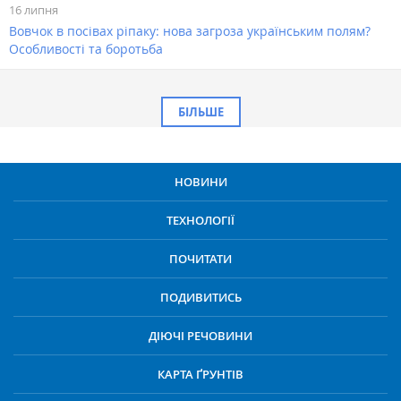
16 липня
Вовчок в посівах ріпаку: нова загроза українським полям?
Особливості та боротьба
БІЛЬШЕ
НОВИНИ
ТЕХНОЛОГІЇ
ПОЧИТАТИ
ПОДИВИТИСЬ
ДІЮЧІ РЕЧОВИНИ
КАРТА ҐРУНТІВ