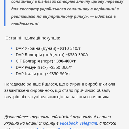
соняшнику в біг-бегах створює значну цінову перевагу
для експорту українського соняшнику в порівнянні з
реалізацією на внутрішньому ринку», — йдеться в
повідомленні.
Останні індикації покупців:
DAP Україна (Дунай) ~$310-310/т
DAP Болгарія (пн/центр) ~$380-390/т
CIF Болгарія (порт)
~390-400/т
DAP Румунія (сх) ~$350-360/т
DAP Італія (пн.) ~€350-360/т
Нагадаємо раніше йшлося, що в Україні виробники олії
завантажені сировиною, що стало причиною обвалу
внутрішніх закупівельних цін на насіння соняшника.
Дізнавайтесь першими найсвіжіші агрономічні новини
України на нашій сторінці в
Facebook
,
Telegram
, а також