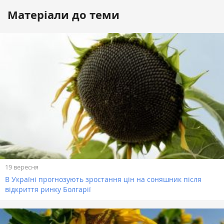
Матеріали до теми
19 вересня
В Україні прогнозують зростання цін на соняшник після
відкриття ринку Болгарії