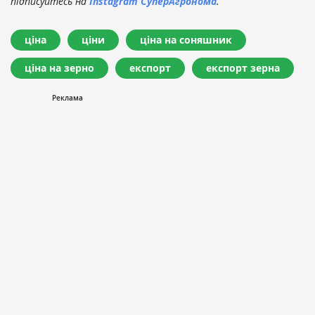
підписуйтесь на
Instagram СуперАгронома
.
ціна
ціни
ціна на соняшник
ціна на зерно
експорт
експорт зерна