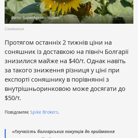
Фото: SuperAgronom.com
Соняшник
Протягом останніх 2 тижнів ціни на
соняшник із доставкою на північ Болгарії
знизилися майже на $40/т. Однак навіть
за такого зниження різниця у ціні при
експорті соняшнику в порівнянні з
внутрішньоринковою може досягати до
$50/т.
Повідомляє
Spike Brokers
.
«Гнучкість болгарських покупців до приймання