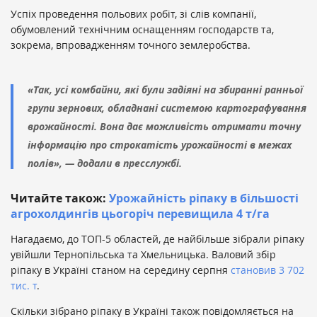
Успіх проведення польових робіт, зі слів компанії,
обумовлений технічним оснащенням господарств та,
зокрема, впровадженням точного землеробства.
«Так, усі комбайни, які були задіяні на збиранні ранньої
групи зернових, обладнані системою картографування
врожайності. Вона дає можливість отримати точну
інформацію про строкатість урожайності в межах
полів», — додали в пресслужбі.
Читайте також:
Урожайність ріпаку в більшості
агрохолдингів цьогоріч перевищила 4 т/га
Нагадаємо, до ТОП-5 областей, де найбільше зібрали ріпаку
увійшли Тернопільська та Хмельницька. Валовий збір
ріпаку в Україні станом на середину серпня
становив 3 702
тис. т
.
Скільки зібрано ріпаку в Україні також повідомляється на