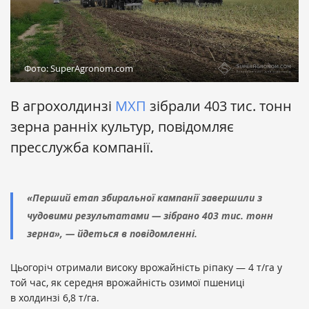
Фото: SuperAgronom.com
В агрохолдинзі
МХП
зібрали 403 тис. тонн
зерна ранніх культур, повідомляє
пресслужба компанії.
«Перший етап збиральної кампанії завершили з
чудовими результатами — зібрано 403 тис. тонн
зерна», — йдеться в повідомленні.
Цьогоріч отримали високу врожайність ріпаку — 4 т/га у
той час, як середня врожайність озимої пшениці
в холдинзі 6,8 т/га.