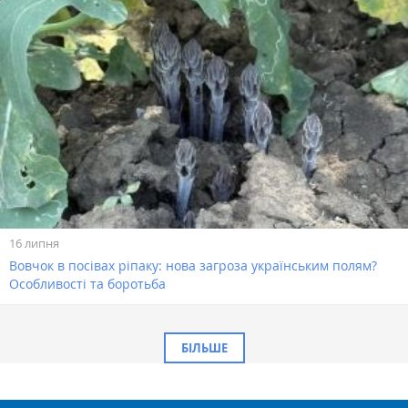
16 липня
Вовчок в посівах ріпаку: нова загроза українським полям?
Особливості та боротьба
БІЛЬШЕ