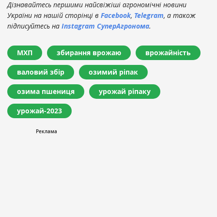
Дізнавайтесь першими найсвіжіші агрономічні новини
України на нашій сторінці в
Facebook
,
Telegram
, а також
підписуйтесь на
Instagram СуперАгронома
.
МХП
збирання врожаю
врожайність
валовий збір
озимий ріпак
озима пшениця
урожай ріпаку
урожай-2023