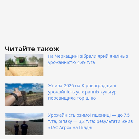
Читайте також
На Черкащині зібрали ярий ячмінь з
урожайністю 4,99 т/га
Жнива-2026 на Кіровоградщині:
урожайність усіх ранніх культур
перевищила торішню
Урожайність озимої пшениці — до 7,5
т/га, ріпаку — 3,2 т/га: результати жнив
«ТАС Агро» на Півдні