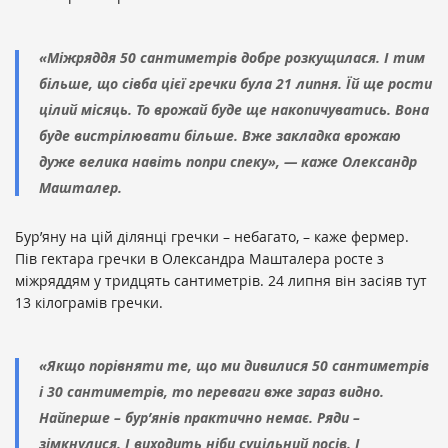
«Міжряддя 50 сантиметрів добре розкущилася. І тим
більше, що сівба цієї гречки була 21 липня. Їй ще рости
цілий місяць. То врожай буде ще накопичуватись. Вона
буде вистрілювати більше. Вже закладка врожаю
дуже велика навіть попри спеку», — каже Олександр
Машталер.
Бур’яну на цій ділянці гречки – небагато, – каже фермер.
Пів гектара гречки в Олександра Машталера росте з
міжряддям у тридцять сантиметрів. 24 липня він засіяв тут
13 кілограмів гречки.
«Якщо порівняти те, що ми дивилися 50 сантиметрів
і 30 сантиметрів, то переваги вже зараз видно.
Найперше – бур’янів практично немає. Ряди –
зімкнулися. І виходить ніби суцільний посів. І