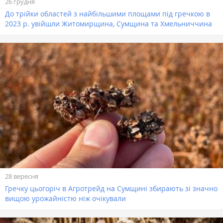
26 грудня
До трійки областей з найбільшими площами під гречкою в
2023 р. увійшли Житомирщина, Сумщина та Хмельниччина
28 вересня
Гречку цьогоріч в Агротрейд на Сумщині збирають зі значно
вищою урожайністю ніж очікували