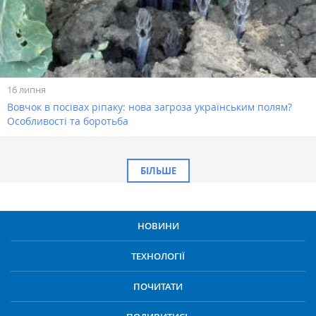
16 липня
Вовчок в посівах ріпаку: нова загроза українським полям?
Особливості та боротьба
БІЛЬШЕ
НОВИНИ
ТЕХНОЛОГІЇ
ПОЧИТАТИ