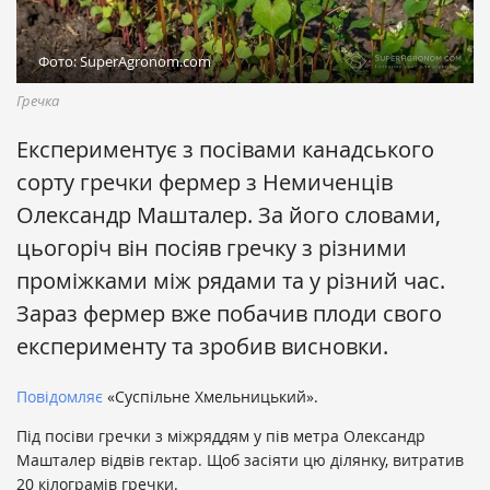
Фото: SuperAgronom.com
Гречка
Експериментує з посівами канадського
сорту гречки фермер з Немиченців
Олександр Машталер. За його словами,
цьогоріч він посіяв гречку з різними
проміжками між рядами та у різний час.
Зараз фермер вже побачив плоди свого
експерименту та зробив висновки.
Повідомляє
«Суспільне Хмельницький».
Під посіви гречки з міжряддям у пів метра Олександр
Машталер відвів гектар. Щоб засіяти цю ділянку, витратив
20 кілограмів гречки.