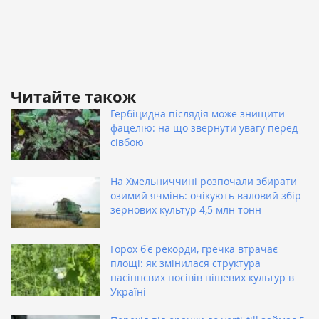
Читайте також
Гербіцидна післядія може знищити
фацелію: на що звернути увагу перед
сівбою
На Хмельниччині розпочали збирати
озимий ячмінь: очікують валовий збір
зернових культур 4,5 млн тонн
Горох б'є рекорди, гречка втрачає
площі: як змінилася структура
насіннєвих посівів нішевих культур в
Україні