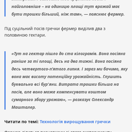
найголовніше – на одиницю площі тут врожай має
бути трошки більший, ніж там», — пояснює фермер.
Під суцільний посів гречки фермер виділив два з
половиною гектари.
«Тут на гектар пішло до ста кілограмів. Вона посіяна
раніше за ті площі, десь на два тижні. Вона посіяна
десь четвертого-п’ятого липня. І зараз ми бачимо, яку
вона має висоту потенційну урожайність. Глушить
буквально всі бур'яни. Витрата трошки більша на
посів, але воно може компенсувати коштом
сумарного збору урожаю», — розказує Олександр
Машталер.
Читати по темі:
Технологія вирощування гречки