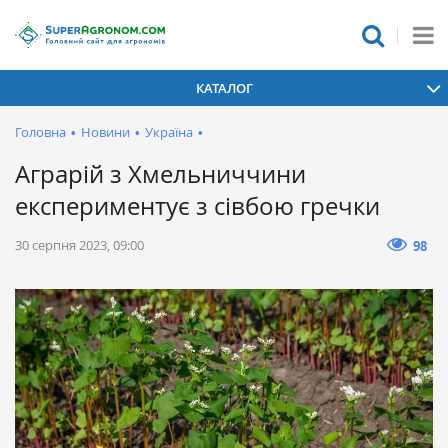
КАТАЛОГ
Головна
•
Новини
•
Україна
•
Аграрій з Хмельниччини
експериментує з сівбою гречки
30 серпня 2023, 09:00
98