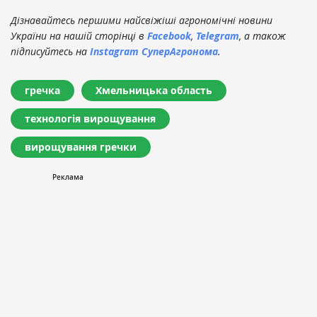
Дізнавайтесь першими найсвіжіші агрономічні новини
України на нашій сторінці в
Facebook
,
Telegram
, а також
підписуйтесь на
Instagram СуперАгронома
.
гречка
Хмельницька область
технологія вирощування
вирощування гречки