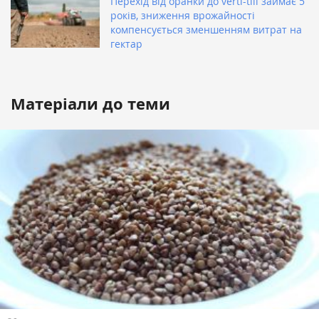
Перехід від оранки до verti-till займає 5
років, зниження врожайності
компенсується зменшенням витрат на
гектар
Матеріали до теми