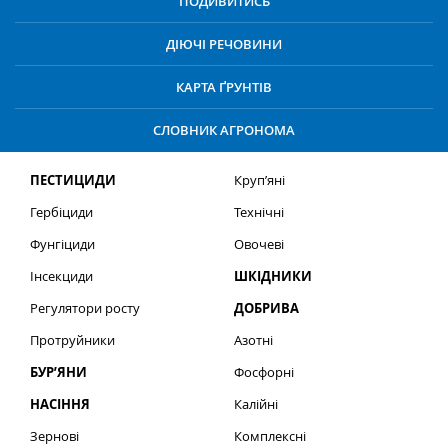
ПОДИВИТИСЬ
ДІЮЧІ РЕЧОВИНИ
КАРТА ҐРУНТІВ
СЛОВНИК АГРОНОМА
ПЕСТИЦИДИ
Круп’яні
Гербіциди
Технічні
Фунгіциди
Овочеві
Інсекциди
ШКІДНИКИ
Регулятори росту
ДОБРИВА
Протруйники
Азотні
БУР’ЯНИ
Фосфорні
НАСІННЯ
Калійні
Зернові
Комплексні