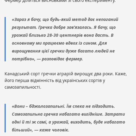
Фермер ділиться висновками зі свого експерименту.
«Зараз я бачу, що будь-який метод дає непоганий
результат. Гречка добре зав’язалась. Я бачу, що
урожай близько 28-30 центнерів вона дасть. В
основному ми працюємо вдвох із сином. Для
вирощування цієї гречки дуже багато людей не
потрібно», — розповідає фермер.
Канадський сорт гречки аграрій вирощує два роки. Каже,
його перша відмінність від українських сортів у
самозапильності.
«Вони – бджолозапильні. Їм спека не підходить.
Самозапильна гречка набагато вигідніше. Затрати
одні й ті ж самі, а урожай, виходить, буде набагато
більший», — каже чоловік.