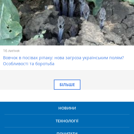
16 липня
Вовчок в посівах ріпаку: нова загроза українським полям?
Особливості та боротьба
БІЛЬШЕ
НОВИНИ
ТЕХНОЛОГІЇ
ПОЧИТАТИ