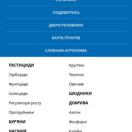
ПОДИВИТИСЬ
ДІЮЧІ РЕЧОВИНИ
КАРТА ҐРУНТІВ
СЛОВНИК АГРОНОМА
ПЕСТИЦИДИ
Круп’яні
Гербіциди
Технічні
Фунгіциди
Овочеві
Інсекциди
ШКІДНИКИ
Регулятори росту
ДОБРИВА
Протруйники
Азотні
БУР’ЯНИ
Фосфорні
НАСІННЯ
Калійні