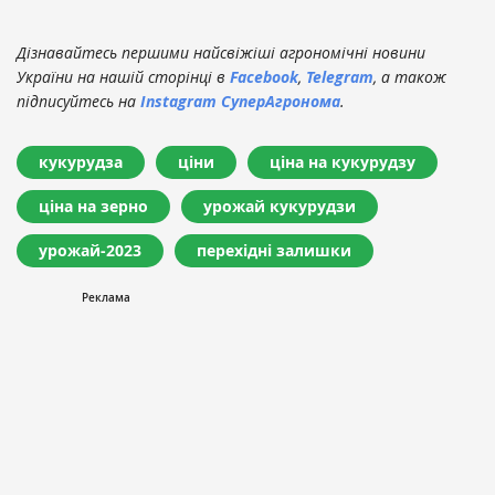
Дізнавайтесь першими найсвіжіші агрономічні новини
України на нашій сторінці в
Facebook
,
Telegram
, а також
підписуйтесь на
Instagram СуперАгронома
.
кукурудза
ціни
ціна на кукурудзу
ціна на зерно
урожай кукурудзи
урожай-2023
перехідні залишки