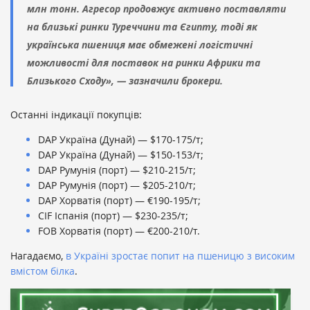
млн тонн. Агресор продовжує активно поставляти
на близькі ринки Туреччини та Єгипту, тоді як
українська пшениця має обмежені логістичні
можливості для поставок на ринки Африки та
Близького Сходу», — зазначили брокери.
Останні індикації покупців:
DAP Україна (Дунай) — $170-175/т;
DAP Україна (Дунай) — $150-153/т;
DAP Румунія (порт) — $210-215/т;
DAP Румунія (порт) — $205-210/т;
DAP Хорватія (порт) — €190-195/т;
CIF Іспанія (порт) — $230-235/т;
FOB Хорватія (порт) — €200-210/т.
Нагадаємо,
в Україні зростає попит на пшеницю з високим
вмістом білка
.