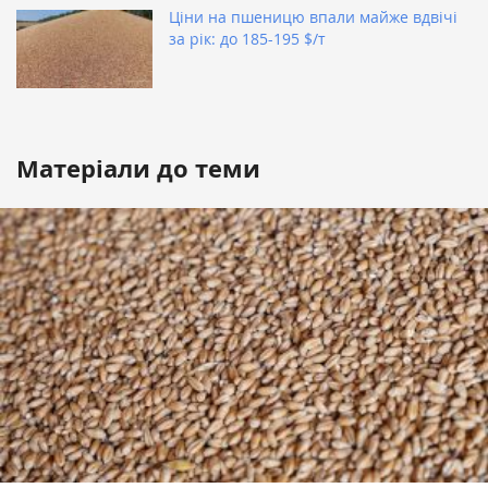
Ціни на пшеницю впали майже вдвічі
за рік: до 185-195 $/т
Матеріали до теми