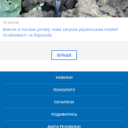
16 липня
Вовчок в посівах ріпаку: нова загроза українським полям?
Особливості та боротьба
БІЛЬШЕ
НОВИНИ
ТЕХНОЛОГІЇ
ПОЧИТАТИ
ПОДИВИТИСЬ
ДІЮЧІ РЕЧОВИНИ