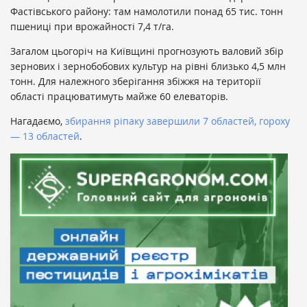
Фастівського району: там намолотили понад 65 тис. тонн
пшениці при врожайності 7,4 т/га.
Загалом цьогоріч на Київщині прогнозують валовий збір
зернових і зернобобових культур на рівні близько 4,5 млн
тонн. Для належного зберігання збіжжя на території
області працюватимуть майже 60 елеваторів.
Нагадаємо,
збирання ріпаку завершили 7 областей, гороху
— 13 областей
.