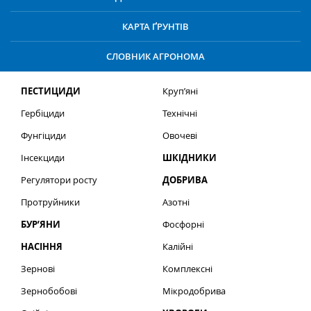
КАРТА ҐРУНТІВ
СЛОВНИК АГРОНОМА
ПЕСТИЦИДИ
Круп’яні
Гербіциди
Технічні
Фунгіциди
Овочеві
Інсекциди
ШКІДНИКИ
Регулятори росту
ДОБРИВА
Протруйники
Азотні
БУР’ЯНИ
Фосфорні
НАСІННЯ
Калійні
Зернові
Комплексні
Зернобобові
Мікродобрива