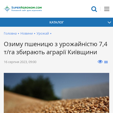
КАТАЛОГ
Головна
•
Новини
•
Урожай
•
Озиму пшеницю з урожайністю 7,4
т/га збирають аграрії Київщини
16 серпня 2023, 09:00
88