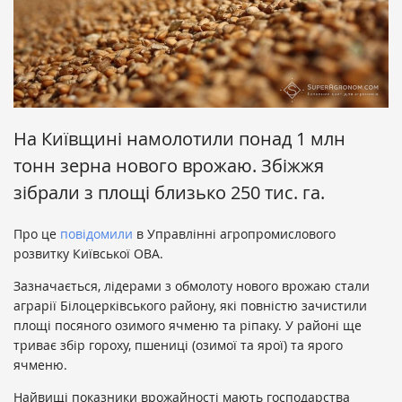
На Київщині намолотили понад 1 млн
тонн зерна нового врожаю. Збіжжя
зібрали з площі близько 250 тис. га.
Про це
повідомили
в Управлінні агропромислового
розвитку Київської ОВА.
Зазначається, лідерами з обмолоту нового врожаю стали
аграрії Білоцерківського району, які повністю зачистили
площі посяного озимого ячменю та ріпаку. У районі ще
триває збір гороху, пшениці (озимої та ярої) та ярого
ячменю.
Найвищі показники врожайності мають господарства