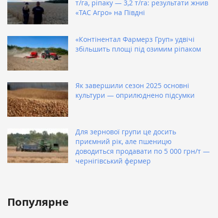
т/га, ріпаку — 3,2 т/га: результати жнив
«ТАС Агро» на Півдні
«Контінентал Фармерз Груп» удвічі
збільшить площі під озимим ріпаком
Як завершили сезон 2025 основні
культури — оприлюднено підсумки
Для зернової групи це досить
приємний рік, але пшеницю
доводиться продавати по 5 000 грн/т —
чернігівський фермер
Популярне