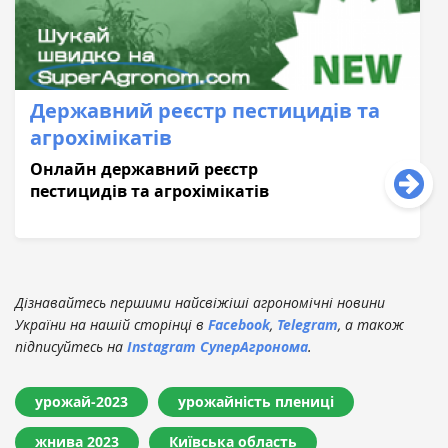
Державний реєстр пестицидів та
агрохімікатів
Онлайн державний реєстр
пестицидів та агрохімікатів
Дізнавайтесь першими найсвіжіші агрономічні новини
України на нашій сторінці в
Facebook
,
Telegram
, а також
підписуйтесь на
Instagram СуперАгронома
.
урожай-2023
урожайність плениці
жнива 2023
Київська область