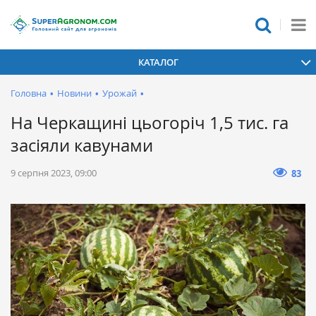
КАТАЛОГ
Головна
•
Новини
•
Урожай
•
На Черкащині цьогоріч 1,5 тис. га
засіяли кавунами
9 серпня 2023, 09:00
83