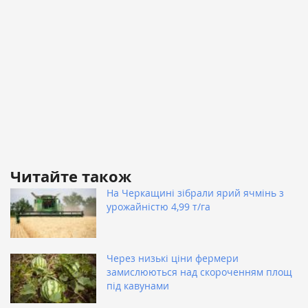
Читайте також
На Черкащині зібрали ярий ячмінь з
урожайністю 4,99 т/га
Через низькі ціни фермери
замислюються над скороченням площ
під кавунами