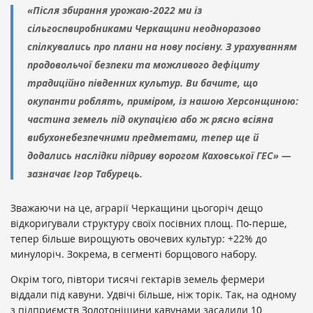
«Після збирання урожаю-2022 ми із
сільгоспвиробниками Черкащини неодноразово
спілкувались про плани на нову посівну. З урахуванням
продовольчої безпеки та можливого дефіциту
традиційно південних культур. Ви бачите, що
окупанти роблять, приміром, із нашою Херсонщиною:
частина земель під окупацією або ж рясно всіяна
вибухонебезпечними предметами, тепер ще й
додались наслідки підриву ворогом Каховської ГЕС» —
зазначає Ігор Табурець.
Зважаючи на це, аграрії Черкащини цьогоріч дещо
відкоригували структуру своїх посівних площ. По-перше,
тепер більше вирощують овочевих культур: +22% до
минулоріч. Зокрема, в сегменті борщового набору.
Окрім того, півтори тисячі гектарів земель фермери
віддали під кавуни. Удвічі більше, ніж торік. Так, на одному
з підприємств Золотоніщини кавунами засадили 10