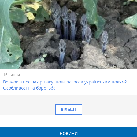
16 липня
Вовчок в посівах ріпаку: нова загроза українським полям?
Особливості та боротьба
БІЛЬШЕ
НОВИНИ