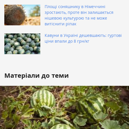
Площі соняшнику в Німеччині
зростають, проте він залишається
нішевою культурою та не може
витіснити ріпак
Кавуни в Україні дешевшають: гуртові
ціни впали до 8 грн/кг
Матеріали до теми