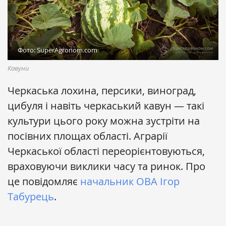
Фото: SuperAgronom.com
Кавуни
Черкаська лохина, персики, виноград,
цибуля і навіть черкаський кавун — такі
культури цього року можна зустріти на
посівних площах області. Аграрії
Черкаської області переорієнтовуються,
враховуючи виклики часу та ринок. Про
це повідомляє
начальник ОВА Ігор
Табурець
.