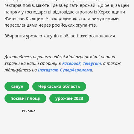
гектарів полів, мають і де зберігати врожай. До речі, за цей
напрям у господарстві відповідає агроном із Херсонщини
В’ячеслав Кісліцин. Усією родиною стали вимушеними
переселенцями через російських окупантів.
Збирання урожаю кавунів в області вже розпочалося.
Дізнавайтесь першими найсвіжіші агрономічні новини
України на нашій сторінці в
Facebook
,
Telegram
, а також
підписуйтесь на
Instagram СуперАгронома
.
кавун
Черкаська область
посівні площі
урожай-2023