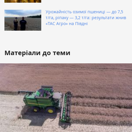
Урожайність озимої пшениці — до 7,5
т/га, ріпаку — 3,2 т/га: результати жнив
«ТАС Агро» на Півдні
Матеріали до теми