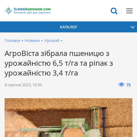
КАТАЛОГ
Головна
•
Новини
•
Урожай
•
АгроВіста зібрала пшеницю з
урожайністю 6,5 т/га та ріпак з
урожайністю 3,4 т/га
8 серпня 2023, 10:30
75