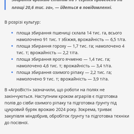
площі 20,6 тис. га», — йдеться в повідомленні.
В розрізі культур:
площа збирання пшениці склала 14 тис. га, всього
намолочено 91 тис. т збіжжя, врожайність — 6,5 т/га.
площа збирання гороху — 1,7 тис. га; намолочено 4
тис. т; врожайність — 2,2 т/га.
площа збирання ярого ячменю — 1,4 тис. га;
намолочено 4,6 тис. т; врожайність — 3,4 т/га.
площа збирання озимого ріпаку — 2,2 тис. га;
намолочено 9 тис. т; врожайність — 3,9 т/га.
В «АгроВісті» зазначили, що роботи на полях не
закінчуються. Наступним кроком аграріїв є підготовка
полів до сівби озимого ріпаку та підготовка ґрунту під
цукровий буряк врожаю 2024 року. Зокрема, триває
закупівля міндобрив, обробіток ґрунту та підготовка техніки
до посівної.