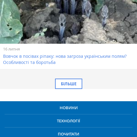
16 липня
Вовчок в посівах ріпаку: нова загроза українським полям?
Особливості та боротьба
БІЛЬШЕ
НОВИНИ
ТЕХНОЛОГІЇ
ПОЧИТАТИ