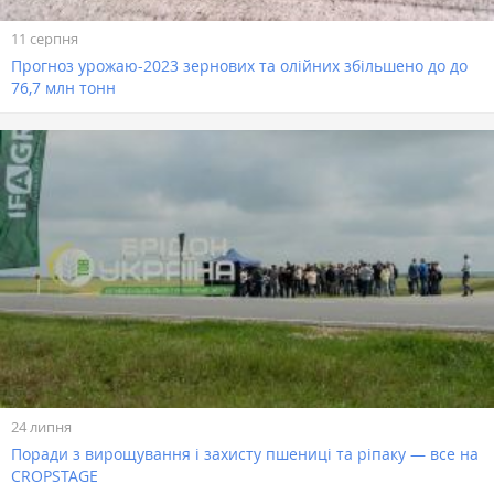
11 серпня
Прогноз урожаю-2023 зернових та олійних збільшено до до
76,7 млн тонн
24 липня
Поради з вирощування і захисту пшениці та ріпаку — все на
CROPSTAGE