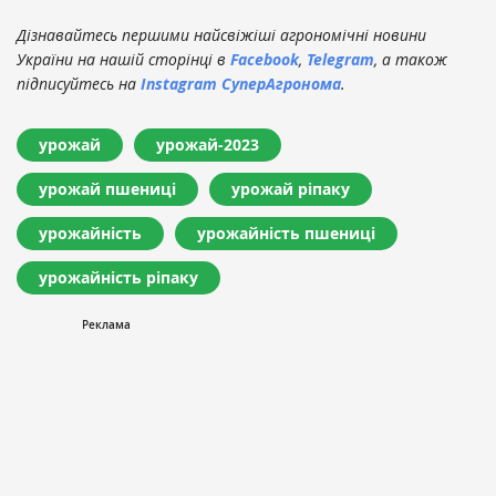
Дізнавайтесь першими найсвіжіші агрономічні новини
України на нашій сторінці в
Facebook
,
Telegram
, а також
підписуйтесь на
Instagram СуперАгронома
.
урожай
урожай-2023
урожай пшениці
урожай ріпаку
урожайність
урожайність пшениці
урожайність ріпаку