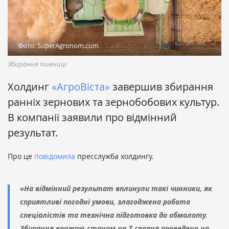
Фото: SuperAgronom.com
Збирання пшениці
Холдинг
«АгроВіста»
завершив збирання
ранніх зернових та зернобобових культур.
В компанії заявили про відмінний
результат.
Про це
повідомила
пресслужба холдингу.
«На відмінний результат вплинули такі чинники, як
сприятливі погодні умови, злагоджена робота
спеціалістів та технічна підготовка до обмолоту.
Збирання врожаю станом на 7 серпня проведено на