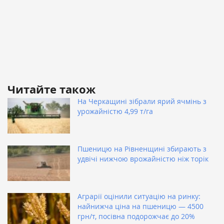
Читайте також
На Черкащині зібрали ярий ячмінь з
урожайністю 4,99 т/га
Пшеницю на Рівненщині збирають з
удвічі нижчою врожайністю ніж торік
Аграрії оцінили ситуацію на ринку:
найнижча ціна на пшеницю — 4500
грн/т, посівна подорожчає до 20%