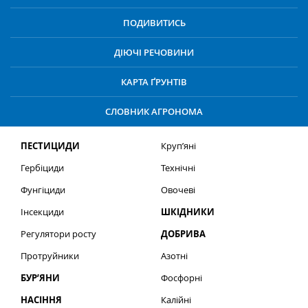
ПОДИВИТИСЬ
ДІЮЧІ РЕЧОВИНИ
КАРТА ҐРУНТІВ
СЛОВНИК АГРОНОМА
ПЕСТИЦИДИ
Круп’яні
Гербіциди
Технічні
Фунгіциди
Овочеві
Інсекциди
ШКІДНИКИ
Регулятори росту
ДОБРИВА
Протруйники
Азотні
БУР’ЯНИ
Фосфорні
НАСІННЯ
Калійні