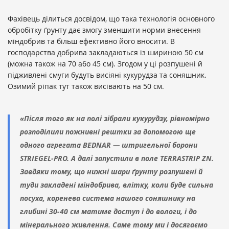
Фахівець ділиться досвідом, що така технологія основного
обробітку ґрунту дає змогу зменшити норми внесення
міндобрив та більш ефективно його вносити. В
господарства добрива закладаються із шириною 50 см
(можна також на 70 або 45 см). Згодом у ці розпушені й
підживлені смуги будуть висіяні кукурудза та соняшник.
Озимий ріпак тут також висівають на 50 см.
«Після того як на полі зібрали кукурудзу, рівномірно
розподілили пожнивні рештки за допомогою ще
одного агрегата BEDNAR — штригельної борони
STRIEGEL-PRO. А далі запустили в поле TERRASTRIP ZN.
Завдяки тому, що нижні шари ґрунту розпушені й
туди закладені міндобрива, влітку, коли буде сильна
посуха, коренева система нашого соняшнику на
глибині 30-40 см матиме доступ і до вологи, і до
мінерального живлення. Саме тому ми і досягаємо