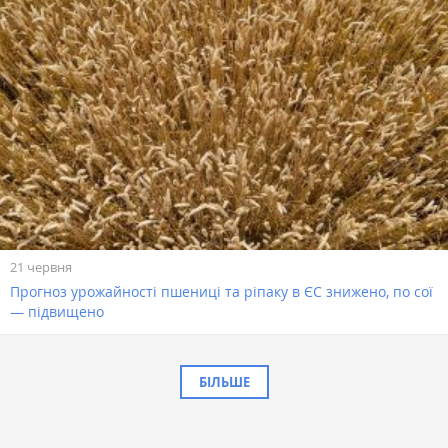
21 червня
Прогноз урожайності пшениці та ріпаку в ЄС знижено, по сої
— підвищено
БІЛЬШЕ