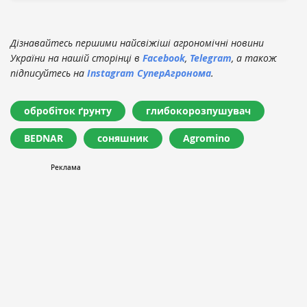
Дізнавайтесь першими найсвіжіші агрономічні новини
України на нашій сторінці в
Facebook
,
Telegram
, а також
підписуйтесь на
Instagram СуперАгронома
.
обробіток ґрунту
глибокорозпушувач
BEDNAR
соняшник
Agromino