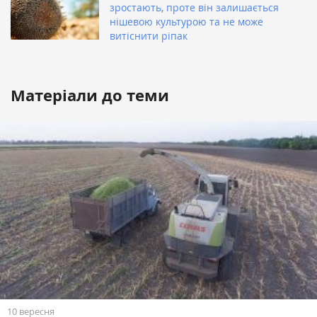
зростають, проте він залишається
нішевою культурою та не може
витіснити ріпак
Матеріали до теми
10 вересня