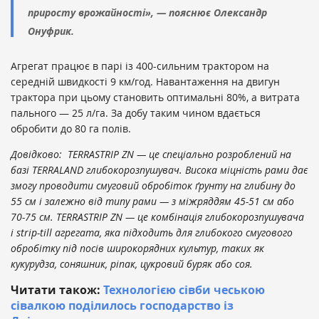
приросту врожайності», — пояснює Олександр
Онуфрик.
Агрегат працює в парі із 400-сильним трактором на
середній швидкості 9 км/год. Навантаження на двигун
трактора при цьому становить оптимальні 80%, а витрата
пального — 25 л/га. За добу таким чином вдається
обробити до 80 га полів.
Довідково: TERRASTRIP ZN — це спеціально розроблений на
базі TERRALAND глибокорозпушувач. Висока міцність рами дає
змогу проводити смуговий обробіток ґрунту на глибину до
55 см і залежно від типу рами — з міжряддям 45-51 см або
70-75 см. TERRASTRIP ZN — це комбінація глибокорозпушувача
і strip-till агрегата, яка підходить для глибокого смугового
обробітку під посів широкорядних культур, таких як
кукурудза, соняшник, ріпак, цукровий буряк або соя.
Читати також:
Технологією сівби чеською
сівалкою поділилось господарство із