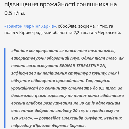
підвищення врожайності соняшника на
0,5 т/га.
«Трайгон Фармінг Харків»
, обробляє, зокрема, 1 тис. га
полів у Кіровоградській області та 2,2 тис. га в Черкаській.
«Раніше ми працювали за класичною технологією,
використовуючи оборотний плуг. Однак після того, як
почали застосовувати BEDNAR TERRASTRIP ZN,
зафіксували як поліпшення структури ґрунту, так і
відчутне підвищення врожайності. Так, приріст
урожайності по соняшнику становить до 0,5 т/га. За
допомогою цього агрегату на наших полях здійснюємо
восени глибоке розпушування на 30 см із одночасним
внесенням добрив на глибину 20 см, в середньому по
120 кг/га», — розповідає Олександр Онуфрик, керівник
підрозділу «Трайгон Фармінг Харків».