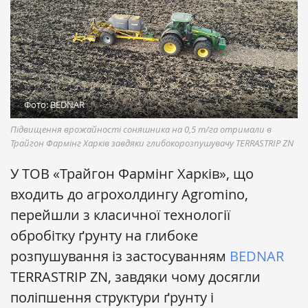
Фото: BEDNAR
Підвищення врожайності соняшника на 0,5 т/га отримали в
Трайгон Фармінг Харків завдяки глибокорозпушувачу TERRASTRIP ZN
У ТОВ «Трайгон Фармінг Харків», що
входить до агрохолдингу Agromino,
перейшли з класичної технології
обробітку ґрунту на глибоке
розпушування із застосуванням
BEDNAR
TERRASTRIP ZN, завдяки чому досягли
поліпшення структури ґрунту і