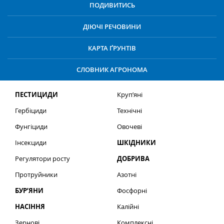
ПОДИВИТИСЬ
ДІЮЧІ РЕЧОВИНИ
КАРТА ҐРУНТІВ
СЛОВНИК АГРОНОМА
ПЕСТИЦИДИ
Круп’яні
Гербіциди
Технічні
Фунгіциди
Овочеві
Інсекциди
ШКІДНИКИ
Регулятори росту
ДОБРИВА
Протруйники
Азотні
БУР’ЯНИ
Фосфорні
НАСІННЯ
Калійні
Зернові
Комплексні