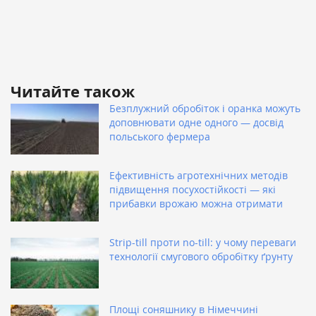
Читайте також
Безплужний обробіток і оранка можуть
доповнювати одне одного — досвід
польського фермера
Ефективність агротехнічних методів
підвищення посухостійкості — які
прибавки врожаю можна отримати
Strip-till проти no-till: у чому переваги
технології смугового обробітку ґрунту
Площі соняшнику в Німеччині