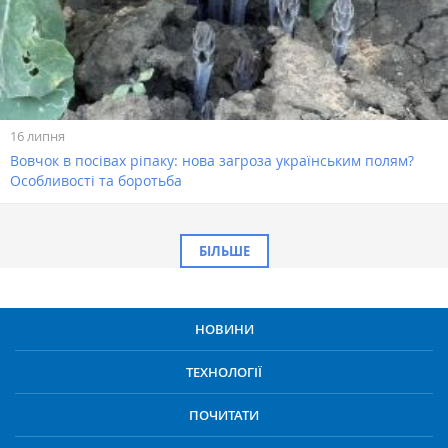
16 липня
Вовчок в посівах ріпаку: нова загроза українським полям?
Особливості та боротьба
БІЛЬШЕ
НОВИНИ
ТЕХНОЛОГІЇ
ПОЧИТАТИ