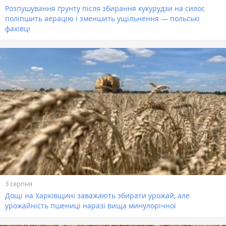
Розпушування ґрунту після збирання кукурудзи на силос
поліпшить аерацію і зменшить ущільнення — польські
фахівці
3 серпня
Дощі на Харківщині заважають збирати урожай, але
урожайність пшениці наразі вища минулорічної