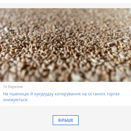
10 березня
На пшеницю й кукурудзу котирування на останніх торгах
знижуються
БІЛЬШЕ