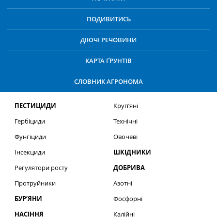
ПОДИВИТИСЬ
ДІЮЧІ РЕЧОВИНИ
КАРТА ҐРУНТІВ
СЛОВНИК АГРОНОМА
ПЕСТИЦИДИ
Круп’яні
Гербіциди
Технічні
Фунгіциди
Овочеві
Інсекциди
ШКІДНИКИ
Регулятори росту
ДОБРИВА
Протруйники
Азотні
БУР’ЯНИ
Фосфорні
НАСІННЯ
Калійні