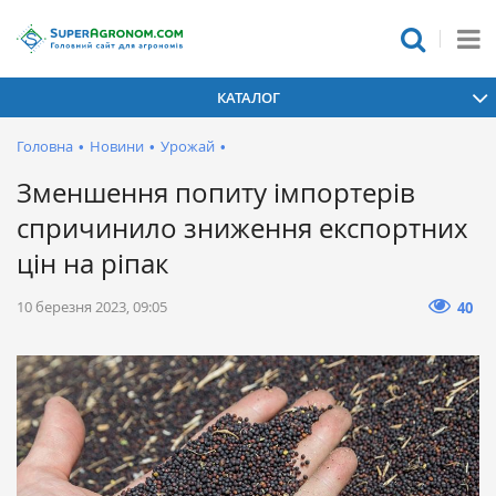
КАТАЛОГ
Головна
•
Новини
•
Урожай
•
Зменшення попиту імпортерів
спричинило зниження експортних
цін на ріпак
10 березня 2023, 09:05
40