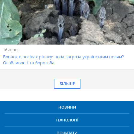
16 липня
Вовчок в посівах ріпаку: нова загроза українським полям?
Особливості та боротьба
БІЛЬШЕ
НОВИНИ
ТЕХНОЛОГІЇ
ПОЧИТАТИ