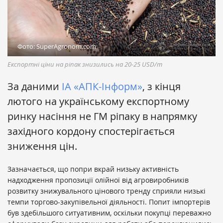
Фото: SuperAgronom.com
Експортні ціни на ріпак знизились на 20-25 USD/т
За даними
ІА «АПК-Інформ»
, з кінця
лютого на українському експортному
ринку насіння не ГМ ріпаку в напрямку
західного кордону спостерігається
зниження цін.
Зазначається, що попри вкрай низьку активність
надходження пропозиції олійної від агровиробників
розвитку знижувального цінового тренду сприяли низькі
темпи торгово-закупівельної діяльності. Попит імпортерів
був здебільшого ситуативним, оскільки покупці переважно