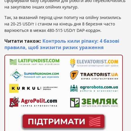
сформували базу сировини для роботи або переключились
на закупівлю інших олійних культур.
Так, за вказаний період ціни попиту на олійну знизились
на 20-25 USD/т і станом на кінець дня 8 березня часто
варіюються в межах 480-515 USD/т DAP-кордон.
Читати також:
Контроль кили ріпаку: 4 базові
правила, щоб знизити ризик ураження