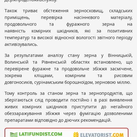
Також триває обстеження зерносховищ, складських
приміщень, перевірка насіннєвого матеріалу,
продовольчого та фуражного зерна на
наявність комірних шкідників, які за позитивних
температур та високої відносної вологості звітного періоду
активізувались.
За результатами аналізу стану зерна у Вінницькій,
Волинській та Рівненській областях встановлено, що
перевірене фуражне та продовольче збіжжя засмічене,
зокрема кліщами, комірним та рисовим
довгоносиків, сурінамським борошноїдом, зерновою міллю.
Тому контроль за станом зерна та зернопродуктів, що
зберігаються слід проводити постійно і в разі виявлення
живих комірних шкідників приступити до негайного
обеззаражування збіжжя через фумігацію дозволеними
препаратами відповідно до діючих рекомендацій.