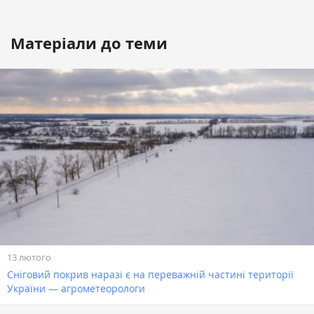
Матеріали до теми
13 лютого
Сніговий покрив наразі є на переважній частині території
України — агрометеорологи