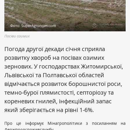
Фото: SuperAgronom.com
Посіви озимих
Погода другої декади січня сприяла
розвитку хвороб на посівах озимих
зернових. У господарствах Житомирської,
Львівської та Полтавської областей
відмічається розвиток борошнистої роси,
темно-бурої плямистості, септоріозу та
кореневих гнилей, інфекційний запас
який зберігається на рівні 1-6%.
Про це інформує Мінагрополітики з посиланням на
Держпродспоживслужбу.