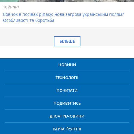
16 липня
Вовчок в посівах ріпаку: нова загроза українським полям?
Особливості та боротьба
БІЛЬШЕ
НОВИНИ
ТЕХНОЛОГІЇ
ПОЧИТАТИ
ПОДИВИТИСЬ
ДІЮЧІ РЕЧОВИНИ
КАРТА ҐРУНТІВ