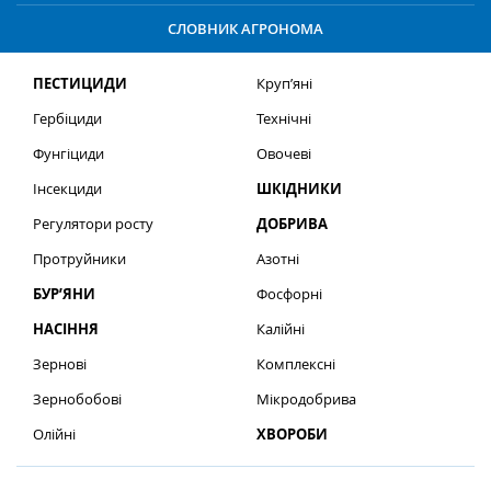
СЛОВНИК АГРОНОМА
ПЕСТИЦИДИ
Круп’яні
Гербіциди
Технічні
Фунгіциди
Овочеві
Інсекциди
ШКІДНИКИ
Регулятори росту
ДОБРИВА
Протруйники
Азотні
БУР’ЯНИ
Фосфорні
НАСІННЯ
Калійні
Зернові
Комплексні
Зернобобові
Мікродобрива
Олійні
ХВОРОБИ