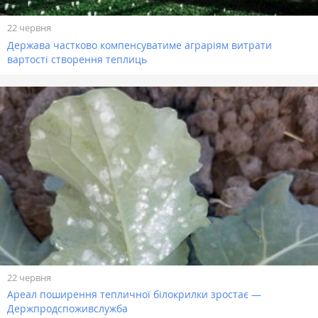
22 червня
Держава частково компенсуватиме аграріям витрати
вартості створення теплиць
22 червня
Ареал поширення тепличної білокрилки зростає —
Держпродспоживслужба