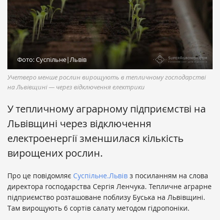
Фото: Суспільне|Львів
Учетверо менше рослин вирощують в тепличному господарстві
на Львівщині — через відключення електрики
У тепличному аграрному підприємстві на
Львівщині через відключення
електроенергії зменшилася кількість
вирощених рослин.
Про це повідомляє
Суспільне.Львів
з посиланням на слова
директора господарства Сергія Ленчука. Тепличне аграрне
підприємство розташоване поблизу Буська на Львівщині.
Там вирощують 6 сортів салату методом гідропоніки.