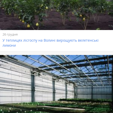
26 грудня
У теплицях лісгоспу на Волині вирощують велетенські
лимони