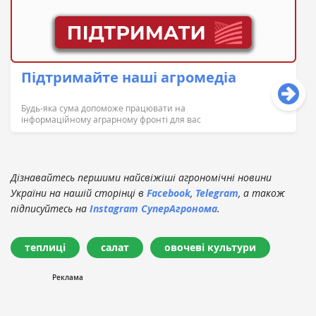
Підтримайте наші агромедіа
Будь-яка сума допоможе працювати на
інформаційному аграрному фронті для вас
Дізнавайтесь першими найсвіжіші агрономічні новини
України на нашій сторінці в
Facebook
,
Telegram
, а також
підписуйтесь на
Instagram СуперАгронома
.
теплиці
салат
овочеві культури