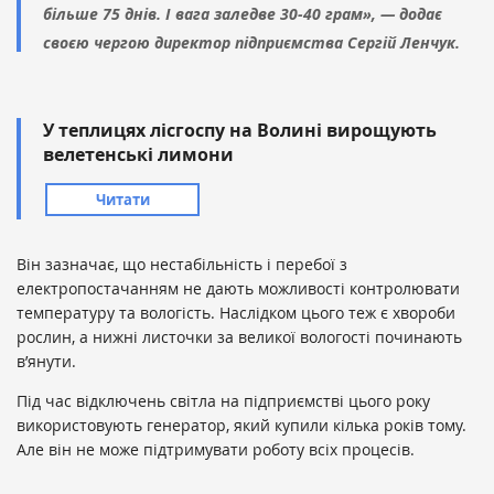
більше 75 днів. І вага заледве 30-40 грам», — додає
своєю чергою директор підприємства Сергій Ленчук.
У теплицях лісгоспу на Волині вирощують
велетенські лимони
Читати
Він зазначає, що нестабільність і перебої з
електропостачанням не дають можливості контролювати
температуру та вологість. Наслідком цього теж є хвороби
рослин, а нижні листочки за великої вологості починають
в’янути.
Під час відключень світла на підприємстві цього року
використовують генератор, який купили кілька років тому.
Але він не може підтримувати роботу всіх процесів.