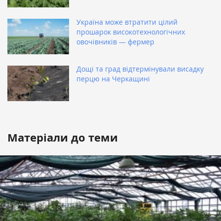
Україна може втратити цілий
прошарок високотехнологічних
овочівників — фермер
Дощі та град відтермінували висадку
перцю на Черкащині
Матеріали до теми