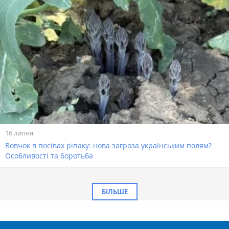
16 липня
Вовчок в посівах ріпаку: нова загроза українським полям?
Особливості та боротьба
БІЛЬШЕ