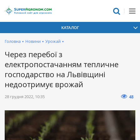
КАТАЛОГ
Головна
•
Новини
•
Урожай
•
Через перебої з
електропостачанням тепличне
господарство на Львівщині
недоотримує врожай
28 грудня 2022, 10:35
48