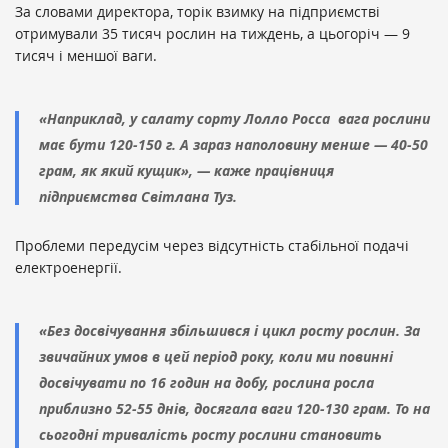
За словами директора, торік взимку на підприємстві
отримували 35 тисяч рослин на тиждень, а цьогоріч — 9
тисяч і меншої ваги.
«Наприклад, у салату сорту Лолло Росса вага рослини
має бути 120-150 г. А зараз наполовину менше — 40-50
грам, як який кущик», — каже працівниця
підприємства Світлана Туз.
Проблеми передусім через відсутність стабільної подачі
електроенергії.
«Без досвічування збільшився і цикл росту рослин. За
звичайних умов в цей період року, коли ми повинні
досвічувати по 16 годин на добу, рослина росла
приблизно 52-55 днів, досягала ваги 120-130 грам. То на
сьогодні тривалість росту рослини становить