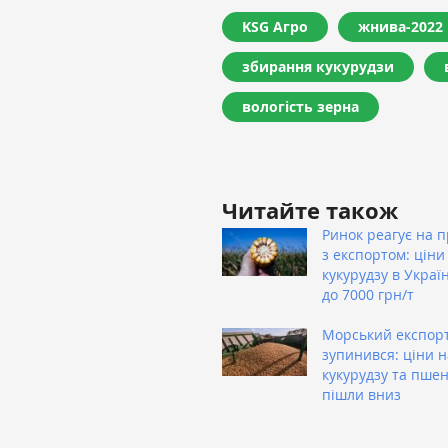
KSG Агро
жнива-2022
збирання кукурудзи
вологість зерна
Читайте також
Ринок реагує на 
з експортом: ціни
кукурудзу в Украї
до 7000 грн/т
Морський експор
зупинився: ціни н
кукурудзу та пше
пішли вниз