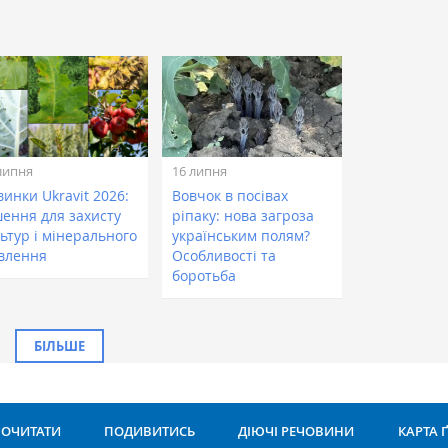
липня
16 липня
инки Ukravit 2026:
Вовчок в посівах
шення для захисту
ріпаку: нова загроза
ьтур і мінерального
українським полям?
влення
Особливості та
боротьба
БІЛЬШЕ
ОЧИТАТИ
ПОДИВИТИСЬ
ДІЮЧІ РЕЧОВИНИ
КАРТА 