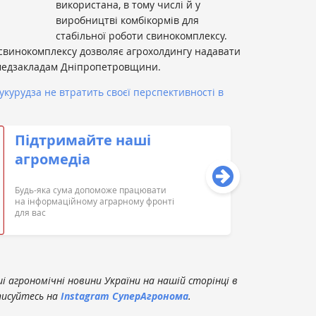
використана, в тому числі й у
виробництві комбікормів для
стабільної роботи свинокомплексу.
 свинокомплексу дозволяє агрохолдингу надавати
 медзакладам Дніпропетровщини.
кукурудза не втратить своєї перспективності в
Підтримайте наші
агромедіа
Будь-яка сума допоможе працювати
на інформаційному аграрному фронті
для вас
 агрономічні новини України на нашій сторінці в
писуйтесь на
Instagram СуперАгронома
.