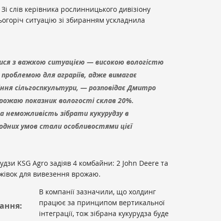
. Зі слів керівника рослинницького дивізіону
ьогоріч ситуацію зі збиранням ускладнила
лися з важкою ситуацією — високою вологістю
 проблемою для аграріїв, адже вимагає
ння сільгоспкультури, — розповідає Дмитро
рожаю показник вологості склав 20%.
 неможливість зібрати кукурудзу в
годних умов стали особливостями цієї
рудзи KSG Agro задіяв 4 комбайни: 2 John Deere та
ажівок для вивезення врожаю.
В компанії зазначили, що холдинг
працює за принципом вертикальної
тання:
інтеграції, тож зібрана кукурудза буде