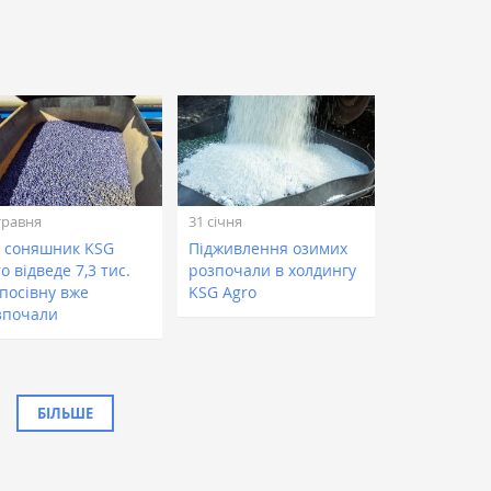
травня
31 січня
д соняшник KSG
Підживлення озимих
o відведе 7,3 тис.
розпочали в холдингу
 посівну вже
KSG Agro
зпочали
БІЛЬШЕ