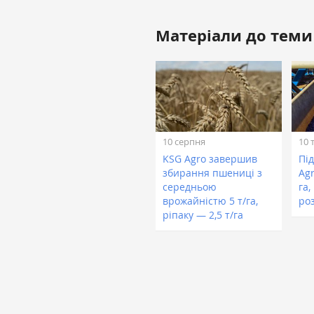
Матеріали до теми
10 серпня
10 
KSG Agro завершив
Пі
збирання пшениці з
Agr
середньою
га,
врожайністю 5 т/га,
ро
ріпаку — 2,5 т/га