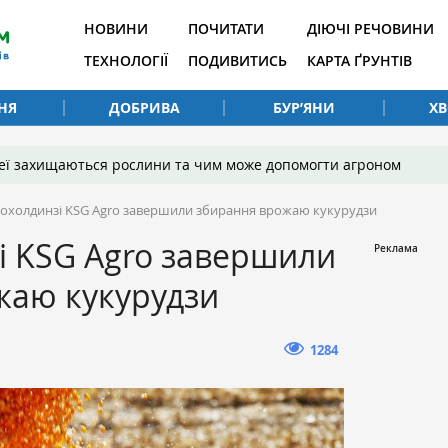
НОВИНИ
ПОЧИТАТИ
ДІЮЧІ РЕЧОВИНИ
ТЕХНОЛОГІЇ
ПОДИВИТИСЬ
КАРТА ҐРУНТІВ
НЯ
ДОБРИВА
БУР’ЯНИ
Х
 неї захищаються рослини та чим може допомогти агроном
рохолдинзі KSG Agro завершили збирання врожаю кукурудзи
і KSG Agro завершили
жаю кукурудзи
1284