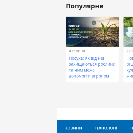
Популярне
4 серпня
22 
Посуха: як від неї
Нов
захищаються рослини
рі
та чим може
кул
допомогти агроном
жи
НОВИНИ
ТЕХНОЛОГІЇ
П