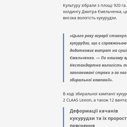
Культуру зібрали з площі 920 га
холдингу Дмитра Ємельченка, ц
висока вологість кукурудзи.
«Цього року аграрії стикну
кукурудзи, що є справжньою
додаткових витрат на суші
Ємельченко. — По нашому в
Нестандартна вологість та
заплановані строки з-за по
збиральної кампанії».
В ході збиральної кампанії куку
2 CLAAS Lexion, а також 12 вант
Деформації качанів
кукурудзи та їх пророс
пояснення