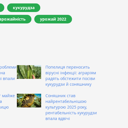
кукурудза
врожайність
урожай 2022
проблеми
Попелиця переносить
 на
вірусні інфекції: аграріям
ні впали
радять обстежити посіви
кукурудзи й соняшнику
т майже
Соняшник став
а
найрентабельнішою
ницю
культурою 2025 року,
рентабельність кукурудзи
впала вдвічі