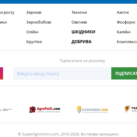
и росту
Зернові
Технічні
Азотні
ики
Зернобобові
Овочеві
Фосфорні
Олійні
ШКІДНИКИ
Калійні
Круп’яні
ДОБРИВА
Комплексн
Підписатися на розсилку
ПІДПИСА
© SuperAgronom.com, 2016-2026. Всі права захищено.