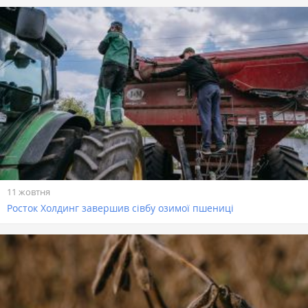
11 жовтня
Росток Холдинг завершив сівбу озимої пшениці