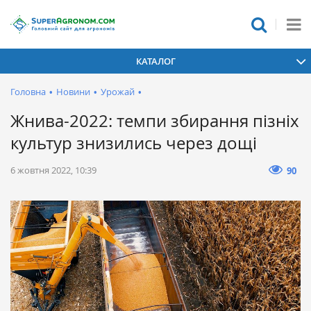
КАТАЛОГ
Головна
•
Новини
•
Урожай
•
Жнива-2022: темпи збирання пізніх
культур знизились через дощі
6 жовтня 2022, 10:39
90