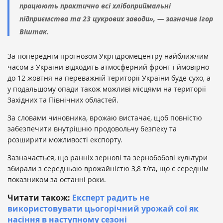
працюють практично всі хлібоприймальні
підприємства та 23 цукрових заводи», — зазначив Ігор
Віштак.
За попереднім прогнозом Укргідромецентру найближчим
часом з України відходить атмосферний фронт і ймовірно
до 12 жовтня на переважній території України буде сухо, а
у подальшому опади також можливі місцями на території
Західних та Північних областей.
За словами чиновника, врожаю вистачає, щоб повністю
забезпечити внутрішню продовольчу безпеку та
розширити можливості експорту.
Зазначається, що ранніх зернові та зернобобові культури
збирали з середньою врожайністю 3,8 т/га, що є середнім
показником за останні роки.
Читати також:
Експерт радить не
використовувати цьогорічний урожай сої як
насіння в наступному сезоні