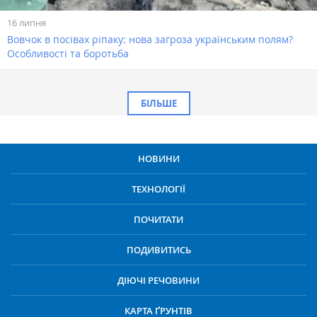
16 липня
Вовчок в посівах ріпаку: нова загроза українським полям?
Особливості та боротьба
БІЛЬШЕ
НОВИНИ
ТЕХНОЛОГІЇ
ПОЧИТАТИ
ПОДИВИТИСЬ
ДІЮЧІ РЕЧОВИНИ
КАРТА ҐРУНТІВ