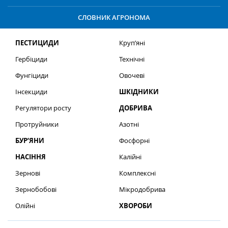
СЛОВНИК АГРОНОМА
ПЕСТИЦИДИ
Круп’яні
Гербіциди
Технічні
Фунгіциди
Овочеві
Інсекциди
ШКІДНИКИ
Регулятори росту
ДОБРИВА
Протруйники
Азотні
БУР’ЯНИ
Фосфорні
НАСІННЯ
Калійні
Зернові
Комплексні
Зернобобові
Мікродобрива
Олійні
ХВОРОБИ