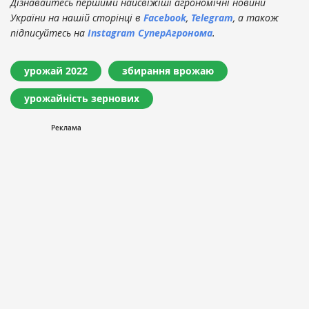
Дізнавайтесь першими найсвіжіші агрономічні новини
України на нашій сторінці в
Facebook
,
Telegram
, а також
підписуйтесь на
Instagram СуперАгронома
.
урожай 2022
збирання врожаю
урожайність зернових