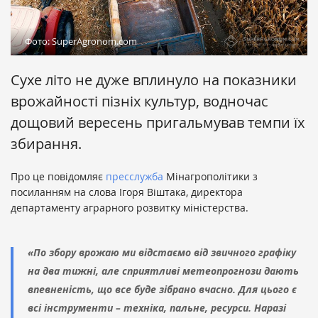
Фото: SuperAgronom.com
Сухе літо не дуже вплинуло на показники
врожайності пізніх культур, водночас
дощовий вересень пригальмував темпи їх
збирання.
Про це повідомляє
пресслужба
Мінагрополітики з
посиланням на слова Ігоря Віштака, директора
департаменту аграрного розвитку міністерства.
«По збору врожаю ми відстаємо від звичного графіку
на два тижні, але сприятливі метеопрогнози дають
впевненість, що все буде зібрано вчасно. Для цього є
всі інструменти – техніка, пальне, ресурси. Наразі