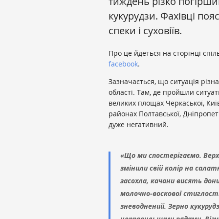
тиждень різко погірши
кукурудзи. Фахівці поя
спеки і суховіїв.
Про це йдеться на сторінці спі
facebook
.
Зазначається, що ситуація різна
області. Там, де пройшли ситуат
великих площах Черкаської, Київ
районах Полтавської, Дніпропет
дуже негативний.
«Що ми спостерігаємо. Верх
змінили свій колір на сала
засохла, качани висять дони
молочно-воскової стиглості
зневоднений. Зерно кукуруд
неправильними рядами. Візу