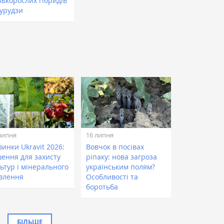
зькорослих гібридів
курудзи
липня
16 липня
инки Ukravit 2026:
Вовчок в посівах
шення для захисту
ріпаку: нова загроза
ьтур і мінерального
українським полям?
влення
Особливості та
боротьба
БІЛЬШЕ