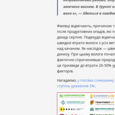
запечено вогнем. В ґрунті н
вона є», — йдеться в повідо
Фахівці відмічають, причиною та
після продуктивних опадів, які 
декаді серпня. Подекуди відміча
швидкої втрати вологи з усіх вег
над качаном. Як наслідок — швид
донизу. При цьому волога почал
фактично спричинивши природну
це призведе до втрати 20-50% ур
факторів.
Нагадаємо,
у посівах соняшнику
ступінь ураження 5%
.