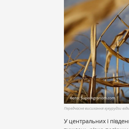
Фото: SuperAgronom.com
Передчасне висихання кукурудзи відм
У центральних і півден