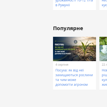
урожайності 10-12 т/га
ни
в Румунії
ку
Популярне
4 серпня
22 
Посуха: як від неї
Нов
захищаються рослини
рі
та чим може
кул
допомогти агроном
жи