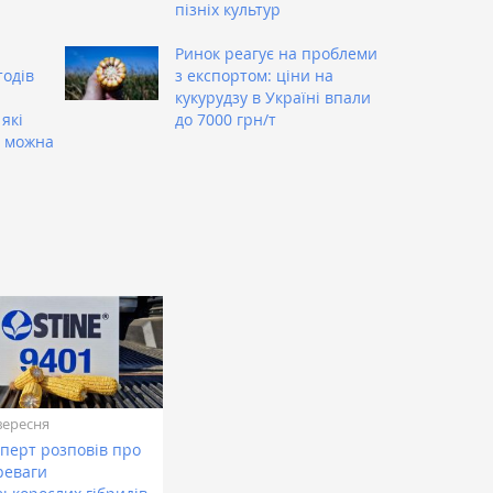
пізніх культур
Ринок реагує на проблеми
тодів
з експортом: ціни на
кукурудзу в Україні впали
які
до 7000 грн/т
 можна
вересня
сперт розповів про
реваги