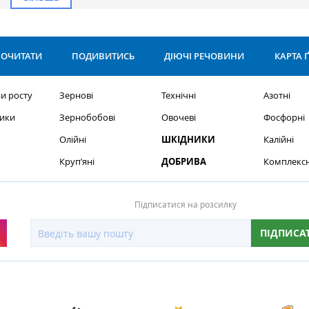
ОЧИТАТИ
ПОДИВИТИСЬ
ДІЮЧІ РЕЧОВИНИ
КАРТА 
и росту
Зернові
Технічні
Азотні
ики
Зернобобові
Овочеві
Фосфорні
Олійні
ШКІДНИКИ
Калійні
Круп’яні
ДОБРИВА
Комплексн
Підписатися на розсилку
ПІДПИСА