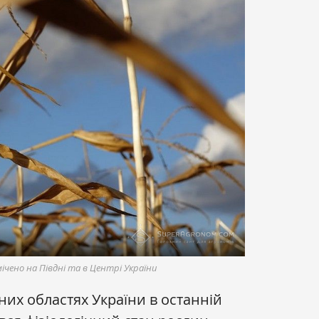
ічено на Півдні та в Центрі України
них областях України в останній