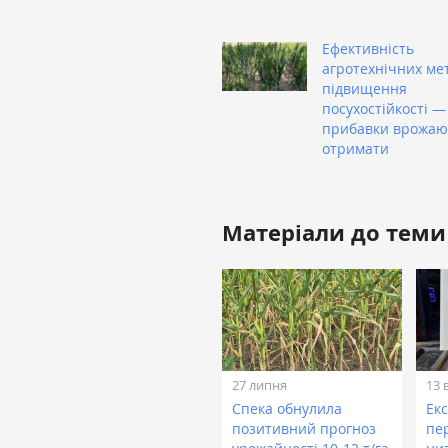
Ефективність
агротехнічних ме
підвищення
посухостійкості — 
прибавки врожаю
отримати
Матеріали до теми
27 липня
13 
Спека обнулила
Ек
позитивний прогноз
пе