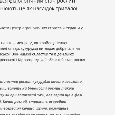
вся фізіологічний стан рослин
снюють це як наслідок тривалої
льноти Центр агрономічних стратегій України у
 навіть в межах одного району певної
ивні опади, кукурудза виглядає добре, але на
ської, Вінницької областей та в декількох
ровської і Кіровоградської областей стан рослин
ні листки рослин кукурудзи почали засихати,
тний, волоть на більшості рослин також
зу як при вологості 14%, але зерно ще в фазі
. Качан рихлий, стрижень всередині
зи всередині качана щупле, розміщене
ально складається враження, що кукурудзу