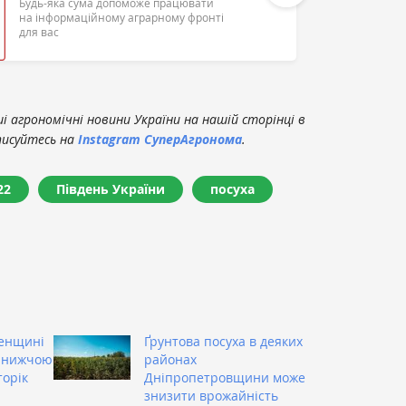
Будь-яка сума допоможе працювати
на інформаційному аграрному фронті
для вас
 агрономічні новини України на нашій сторінці в
писуйтесь на
Instagram СуперАгронома
.
22
Південь України
посуха
енщині
Ґрунтова посуха в деяких
і нижчою
районах
торік
Дніпропетровщини може
знизити врожайність