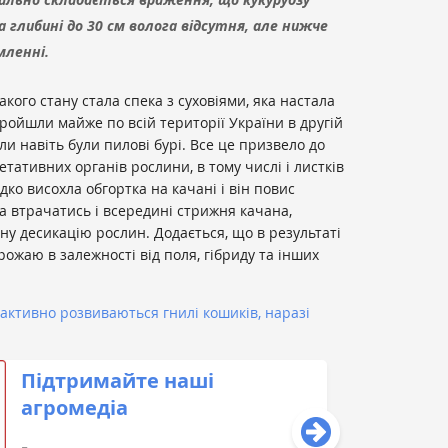
а глибині до 30 см волога відсутня, але нижче
мленні.
кого стану стала спека з суховіями, яка настала
пройшли майже по всій території України в другій
ли навіть були пилові бурі. Все це призвело до
етативних органів рослини, в тому числі і листків
ко висохла обгортка на качані і він повис
а втрачатись і всередині стрижня качана,
 десикацію рослин. Додається, що в результаті
ожаю в залежності від поля, гібриду та інших
 активно розвиваються гнилі кошиків
, наразі
Підтримайте наші
агромедіа