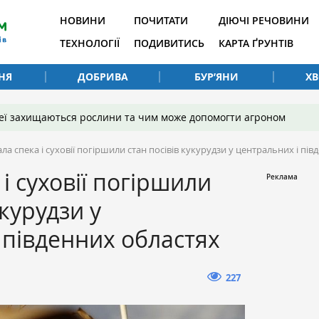
НОВИНИ
ПОЧИТАТИ
ДІЮЧІ РЕЧОВИНИ
ТЕХНОЛОГІЇ
ПОДИВИТИСЬ
КАРТА ҐРУНТІВ
НЯ
ДОБРИВА
БУР’ЯНИ
Х
 неї захищаються рослини та чим може допомогти агроном
ла спека і суховії погіршили стан посівів кукурудзи у центральних і пі
і суховії погіршили
укурудзи у
 південних областях
227