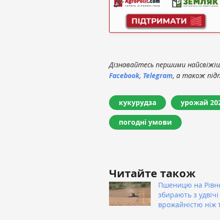
Дізнавайтесь першими найсвіжіші
Facebook
,
Telegram
, а також під
кукурудза
урожай 20
погодні умови
Читайте також
Пшеницю на Рівн
збирають з удвіч
врожайністю ніж 