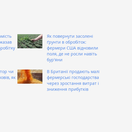
амість
Як повернути засолені
оказав
ґрунти в обробіток:
бробітку
фермери США відновили
поля, де не росли навіть
бур'яни
тор чи
В Британії продають малі
овів, як
фермерські господарства
через зростання витрат і
зниження прибутків