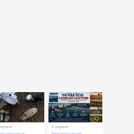
червня
6 червня
жкі метали в
Три роки після