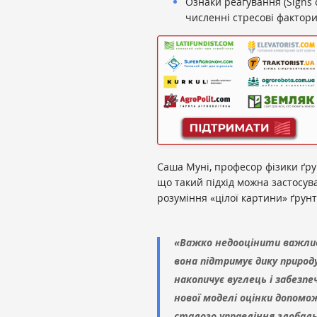
Ознаки реагування (Signs 
численні стресові фактори
Саша Муні, професор фізики ґрун
що такий підхід можна застосува
розуміння «цілої картини» ґрунт
«Важко недооцінити важлив
вона підтримує дику природ
накопичує вуглець і забезпеч
нової моделі оцінки допомо
сталого управління глобал