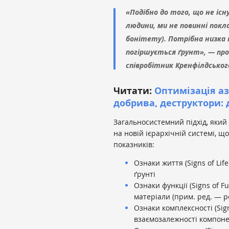
«Подібно до того, що не існ
людини, ми не повинні покла
бонітету). Потрібна низка 
погіршується ґрунт», — пр
співробітник Кренфілдськог
Читати:
Оптимізація аз
добрива, деструктори: 
Загальносистемний підхід, який
на новій ієрархічній системі, щ
показників:
Ознаки життя (Signs of Lif
ґрунті
Ознаки функції (Signs of F
матеріали (прим. ред. — 
Ознаки комплексності (Sign
взаємозалежності компоне