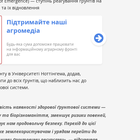
of Emergence) — ступінь реагування ґрунтів на
 та їх відновлення
Підтримайте наші
агромедіа
Будь-яка сума допоможе працювати
на інформаційному аграрному фронті
для вас
ту в Університеті Ноттінгема, додав,
ти до всіх ґрунтів, що наблизить нас до
ової системи.
ість наявності здорової ґрунтової системи —
у та біорізноманіття, зменшує ризики повеней,
ує нам продовольчу безпеку. Перехід до цієї
же землекористувачам і урядам перейти до
ьними ґрунтовими ресурсами», — підсумував