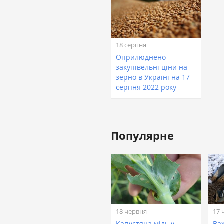
18 серпня
Оприлюднено
закупівельні ціни на
зерно в Україні на 17
серпня 2022 року
Популярне
18 червня
17 
Капустяна міль у
Ва