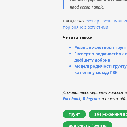
профессор Гарріс.
Нагадаємо,
експерт розвінчав м
порівняно з остистими
.
Читати також
:
Рівень кислотності ґрун
Експерт з родючості: як
дефіциту добрив
Моделі родючості ґрунт
катіонів у складі ҐВК
Дізнавайтесь першими найсвіжіші
Facebook
,
Telegram
, а також під
ґрунт
збереженння в
родючість ґрунтів