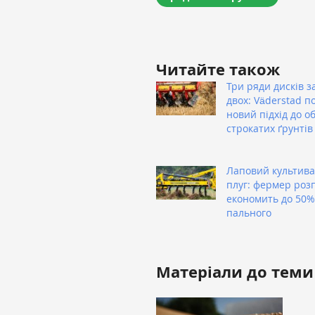
Читайте також
Три ряди дисків з
двох: Väderstad п
новий підхід до о
строкатих ґрунтів
Лаповий культива
плуг: фермер розп
економить до 50%
пального
Матеріали до теми