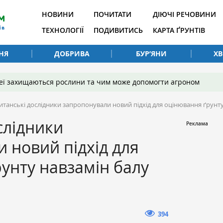
НОВИНИ
ПОЧИТАТИ
ДІЮЧІ РЕЧОВИНИ
ТЕХНОЛОГІЇ
ПОДИВИТИСЬ
КАРТА ҐРУНТІВ
НЯ
ДОБРИВА
БУР’ЯНИ
Х
 неї захищаються рослини та чим може допомогти агроном
итанські дослідники запропонували новий підхід для оцінювання ґрунту
слідники
 новий підхід для
унту навзамін балу
394