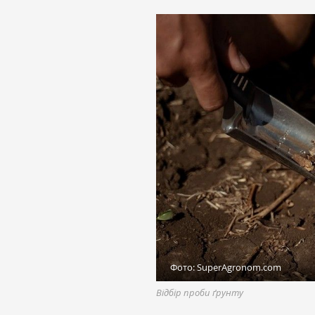
Фото: SuperAgronom.com
Відбір проби ґрунту