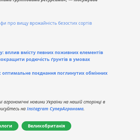
іфи про вищу врожайність безостих сортів
ту: вплив вмісту певних поживних елементів
 покращити родючість ґрунтів в умовах
у: оптимальне поєднання поглинутих обмінних
 агрономічні новини України на нашій сторінці в
писуйтесь на
Instagram СуперАгронома
.
ологи
Великобританія