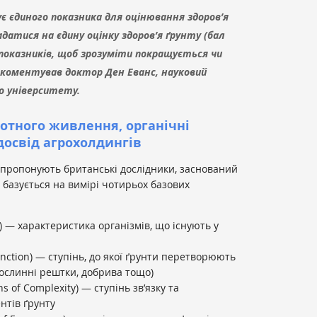
ує єдиного показника для оцінювання здоров’я
датися на єдину оцінку здоров’я ґрунту (бал
показників, щоб зрозуміти покращується чи
окоментував доктор Ден Еванс, науковий
о університету.
отного живлення, органічні
досвід агрохолдингів
 пропонують британські дослідники, заснований
о базується на вимірі чотирьох базових
e) — характеристика організмів, що існують у
unction) — ступінь, до якої ґрунти перетворюють
рослинні рештки, добрива тощо)
s of Complexity) — ступінь зв’язку та
нтів ґрунту