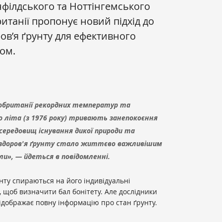
філдського та Ноттінгемського
итанії пропонує новий підхід до
ов’я ґрунту для ефективного
ом.
кобританії рекордних температур та
 літа (з 1976 року) тривають занепокоєння
 середовищ існування дикої природи та
 здоров'я ґрунту стало життєво важливішим
ли», — йдеться в повідомленні.
нту спираються на його індивідуальні
, щоб визначити бал бонітету. Але дослідники
ідображає повну інформацію про стан ґрунту.