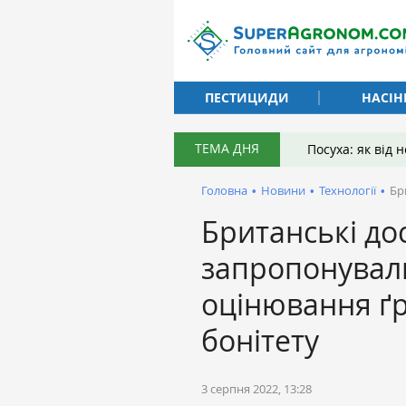
ПЕСТИЦИДИ
НАСІН
ТЕМА ДНЯ
Посуха: як від
Головна
•
Новини
•
Технології
•
Бр
Британські до
запропонували
оцінювання ґр
бонітету
3 серпня 2022, 13:28