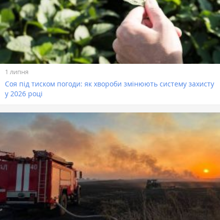
1 липня
Соя під тиском погоди: як хвороби змінюють систему захисту
у 2026 році