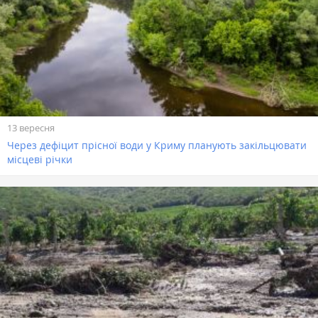
13 вересня
Через дефіцит прісної води у Криму планують закільцювати
місцеві річки