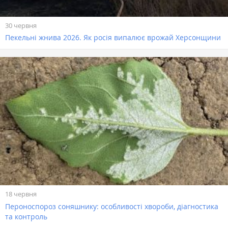
30 червня
Пекельні жнива 2026. Як росія випалює врожай Херсонщини
18 червня
Пероноспороз соняшнику: особливості хвороби, діагностика
та контроль