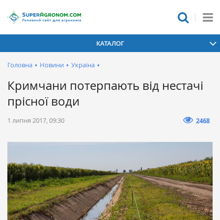
КАТАЛОГ
Головна
•
Новини
•
Україна
•
Кримчани потерпають від нестачі
прісної води
1 липня 2017, 09:30
2468