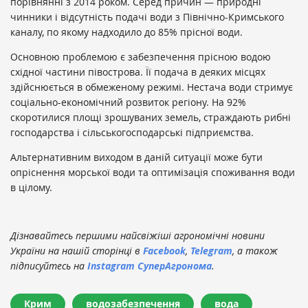
порівнянні з 2014 роком. Серед причин — природні
чинники і відсутність подачі води з Північно-Кримського
каналу, по якому надходило до 85% прісної води.
Основною проблемою є забезпечення прісною водою
східної частини півострова. Її подача в деяких місцях
здійснюється в обмеженому режимі. Нестача води стримує
соціально-економічний розвиток регіону. На 92%
скоротилися площі зрошуваних земель, страждають рибні
господарства і сільськогосподарські підприємства.
Альтернативним виходом в даній ситуації може бути
опріснення морської води та оптимізація споживання води
в цілому.
Дізнавайтесь першими найсвіжіші агрономічні новини
України на нашій сторінці в
Facebook
,
Telegram
, а також
підписуйтесь на
Instagram СуперАгронома
.
Крим
водозабезпечення
вода