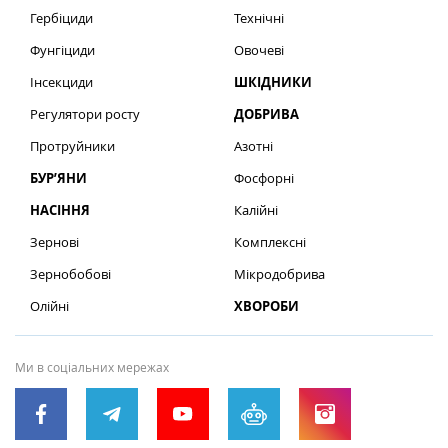
Гербіциди
Технічні
Фунгіциди
Овочеві
Інсекциди
ШКІДНИКИ
Регулятори росту
ДОБРИВА
Протруйники
Азотні
БУР’ЯНИ
Фосфорні
НАСІННЯ
Калійні
Зернові
Комплексні
Зернобобові
Мікродобрива
Олійні
ХВОРОБИ
Ми в соціальних мережах