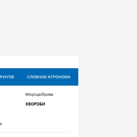
ҐРУНТІВ
СЛОВНИК АГРОНОМА
Мікродобрива
ХВОРОБИ
і