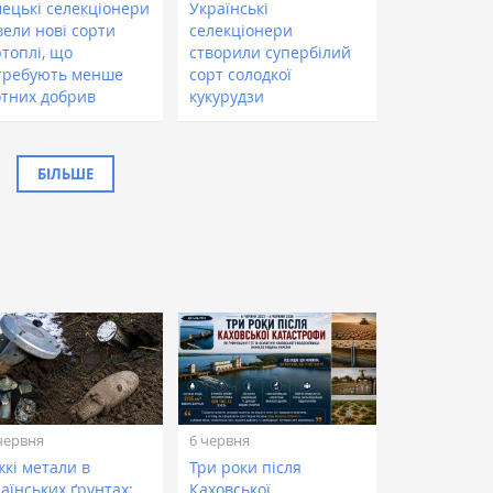
мецькі селекціонери
Українські
вели нові сорти
селекціонери
ртоплі, що
створили супербілий
требують менше
сорт солодкої
отних добрив
кукурудзи
БІЛЬШЕ
червня
6 червня
жкі метали в
Три роки після
аїнських ґрунтах:
Каховської