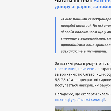
Читати по темі:
Насіння
довіру аграріїв, завой
«Саме нашими селекціонера
твердої пшениці. Не всі зна
зі своїм колективом ще у 4
сторінку у землеробстві, 
врожайністю вона зрівнялас
зазначають в інституті.
За останні роки в результаті се
Престижний
,
Блискучий
, Яскра
за врожайністю багато інших сор
5,5-7,5 т/га — прекрасної сиро
поступається найкращим зарубі
Нагадаємо, що експерти склали
пшениці української селекції
.