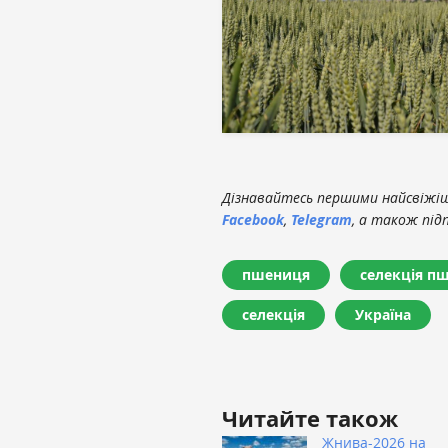
Дізнавайтесь першими найсвіжіші
Facebook
,
Telegram
, а також під
пшениця
селекція п
селекція
Україна
Читайте також
Жнива-2026 на