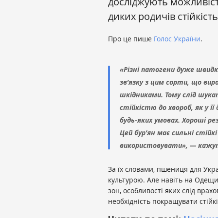
досліджують можливіст
диких родичів стійкість
Про це пише
Голос України
.
«Різні патогени дуже швид
зв’язку з цим сорти, що в
шкідниками. Тому слід шука
стійкістю до хвороб, як у її
будь-яких умовах. Хороші р
Цей бур’ян має сильні стійк
використовувати», — кажут
За їх словами, пшениця для Ук
культурою. Але навіть на Одещи
зон, особливості яких слід врах
необхідність покращувати стійк