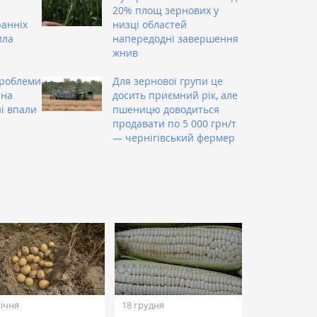
20% площ зернових у
ранніх
низці областей
ила
напередодні завершення
жнив
проблеми
Для зернової групи це
 на
досить приємний рік, але
ні впали
пшеницю доводиться
продавати по 5 000 грн/т
— чернігівський фермер
січня
18 грудня