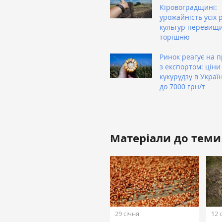
Кіровоградщині:
урожайність усіх 
культур перевищ
торішню
Ринок реагує на 
з експортом: ціни
кукурудзу в Украї
до 7000 грн/т
Матеріали до теми
29 січня
12 