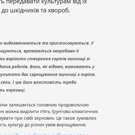
ь передавати культурам від їх
 до шкідників та хвороб.
ко видозмінюються та пристосовуються. У
ирощуються, вражаються хворобами й
ти варіанти створення сортів пшениці зі
 диких родичів. Вони, як відомо, виживають у
езультати дає схрещування пшениці з пирієм.
і гени. І цю його властивість треба
ь науковці.
раїни залишається головною продовольчою
ні можна виділити п’ять ґрунтово-кліматичних
овувати при сівбі зернових. Це також зумовлює
ість культур до різних умов вирощування.