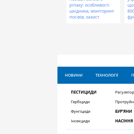
ріпаку: особливості
що
шкідника, моніторинг
800
посівів, захист
фр
НОВИНИ
ТЕХНОЛОГІЇ
П
ПЕСТИЦИДИ
Регулятор
Гербіциди
Протруйн
Фунгіциди
БУР’ЯНИ
Інсекциди
НАСІННЯ