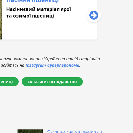
Насіннєвий матеріал ярої
та озимої пшениці
 агрономічні новини України на нашій сторінці в
писуйтесь на
Instagram СуперАгронома
.
шениці
сільське господарство
Фузаріоз колоса охопив до