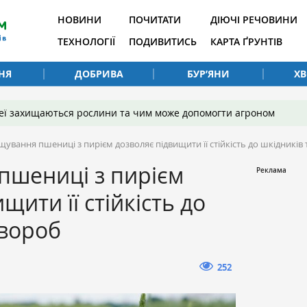
НОВИНИ
ПОЧИТАТИ
ДІЮЧІ РЕЧОВИНИ
ТЕХНОЛОГІЇ
ПОДИВИТИСЬ
КАРТА ҐРУНТІВ
НЯ
ДОБРИВА
БУР’ЯНИ
Х
 неї захищаються рослини та чим може допомогти агроном
ування пшениці з пирієм дозволяє підвищити її стійкість до шкідників
пшениці з пирієм
щити її стійкість до
хвороб
252