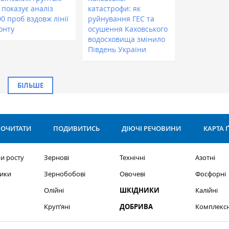
 показує аналіз
катастрофи: як
0 проб вздовж лінії
руйнування ГЕС та
онту
осушення Каховського
водосховища змінило
Південь України
БІЛЬШЕ
ОЧИТАТИ
ПОДИВИТИСЬ
ДІЮЧІ РЕЧОВИНИ
КАРТА 
и росту
Зернові
Технічні
Азотні
ики
Зернобобові
Овочеві
Фосфорні
Олійні
ШКІДНИКИ
Калійні
Круп’яні
ДОБРИВА
Комплексн