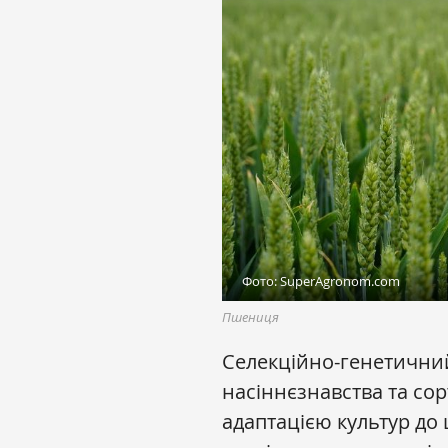
Фото: SuperAgronom.com
Пшениця
Селекційно-генетични
насіннєзнавства та со
адаптацією культур до 