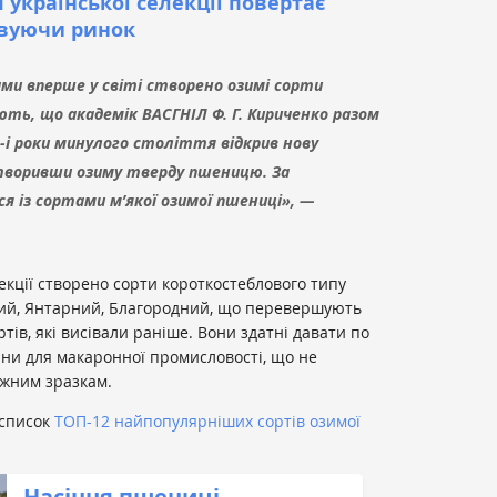
 української селекції повертає
овуючи ринок
ми вперше у світі створено озимі сорти
ють, що академік ВАСГНІЛ Ф. Г. Кириченко разом
0-і роки минулого століття відкрив нову
створивши озиму тверду пшеницю. За
я із сортами м’якої озимої пшениці», —
лекції створено сорти короткостеблового типу
вий, Янтарний, Благородний, що перевершують
тів, які висівали раніше. Вони здатні давати по
вини для макаронної промисловості, що не
жним зразкам.
 список
ТОП-12 найпопулярніших сортів озимої
Насіння пшениці