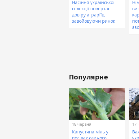
Насіння української
Ні
селекції повертає
ви
довіру аграріїв,
ка
завойовуючи ринок
по
аз
Популярне
18 червня
17 
Капустяна міль у
Ва
посівах озимого
укр