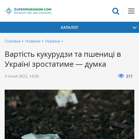
КАТАЛОГ
Головна
•
Новини
•
Україна
•
Вартість кукурудзи та пшениці в
Україні зростатиме — думка
3 січня 2022, 14:30
317