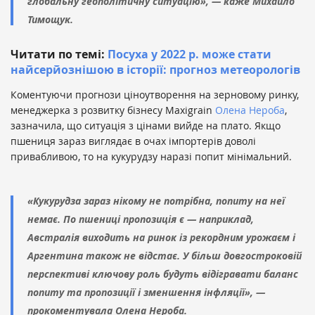
глобальну геополітичну ситуацію», — каже Михайло
Тимощук.
Читати по темі:
Посуха у 2022 р. може стати
найсерйознішою в історії: прогноз метеорологів
Коментуючи прогнози ціноутворення на зерновому ринку,
менеджерка з розвитку бізнесу Maxigrain
Олена Нероба
,
зазначила, що ситуація з цінами вийде на плато. Якщо
пшениця зараз виглядає в очах імпортерів доволі
привабливою, то на кукурудзу наразі попит мінімальний.
«‎Кукурудза зараз нікому не потрібна, попиту на неї
немає. По пшениці пропозиція є — наприклад,
Австралія виходить на ринок із рекордним урожаєм і
Аргентина також не відстає. У більш довгостроковій
перспективі ключову роль будуть відігравати баланс
попиту та пропозиції і зменшення інфляції», —
прокоментувала Олена Нероба.