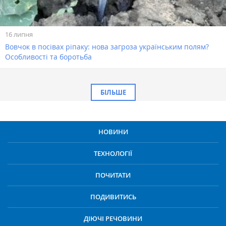
16 липня
Вовчок в посівах ріпаку: нова загроза українським полям?
Особливості та боротьба
БІЛЬШЕ
НОВИНИ
ТЕХНОЛОГІЇ
ПОЧИТАТИ
ПОДИВИТИСЬ
ДІЮЧІ РЕЧОВИНИ