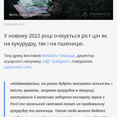
Фото: SuperAgronom.com
Гроші на полі
У новому 2022 році очікується ріст цін як
на кукурудзу, так і на пшеницю.
Таку думку висловив
Михайло Тимощук
, директор
аграрного напрямку
«УДГ Трейдинг»
, повідомляє
Latifundist.com
.
«Найімовірніше, на ринок будуть впливати кількість і
якість врожаю, зокрема кукурудзи в Америці,
квотування й можлива заборона експорту зерна з
Росії та загальний світовий попит на продовольчу
кукурудзу та пшеницю. Також сюди можна додати