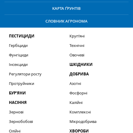
КАРТА ҐРУНТІВ
СЛОВНИК АГРОНОМА
ПЕСТИЦИДИ
Круп’яні
Гербіциди
Технічні
Фунгіциди
Овочеві
Інсекциди
ШКІДНИКИ
Регулятори росту
ДОБРИВА
Протруйники
Азотні
БУР’ЯНИ
Фосфорні
НАСІННЯ
Калійні
Зернові
Комплексні
Зернобобові
Мікродобрива
Олійні
ХВОРОБИ