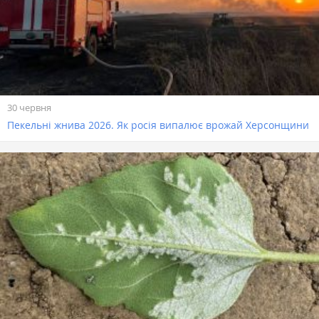
30 червня
Пекельні жнива 2026. Як росія випалює врожай Херсонщини