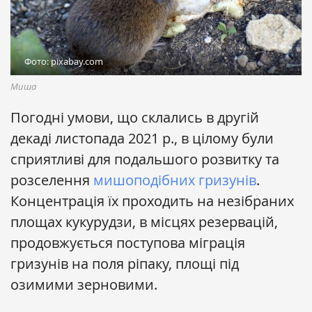
Фото: pixabay.com
Миша
Погодні умови, що склались в другій
декаді листопада 2021 р., в цілому були
сприятливі для подальшого розвитку та
розселення
мишоподібних гризунів
.
Концентрація їх проходить на незібраних
площах кукурудзи, в місцях резервацій,
продовжується поступова міграція
гризунів на поля ріпаку, площі під
озимими зерновими.