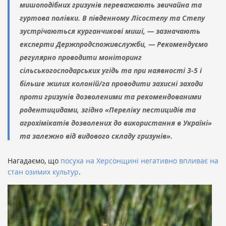
мишоподібних гризунів переважають звичайна та
гуртова полівки. В південному Лісостепу та Степу
зустрічаються курганчикові миші, — зазначають
експерти Держпродспоживслужби, — Рекомендуємо
регулярно проводити моніторинг
сільськогосподарських угідь та при наявності 3-5 і
більше жилих колоній/га проводити захисні заходи
проти гризунів дозволеними та рекомендованими
родентицидами, згідно «Переліку пестицидів та
агрохімікатів дозволених до використання в Україні»
та залежно від видового складу гризунів».
Нагадаємо, що
посуха на Херсонщині негативно впливає на
стан озимих культур
.