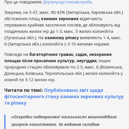
Про це повідомляє
Держпродспоживслужба
.
Зокрема, на 5-47, макс. 60-92% (Запорізька, Харківська обл.)
обстежених площ
озимих зернових
відмічають
переважно крайове заселення посівів, де обліковують від
поодиноких жилих нір до 1-3, макс. 5 жилих колоній/га
(Луганська обл.). На
озимому ріпаку
виявляють 1-4, макс.
6 (Запорізька обл.) колоній/га з 3-10 жилими норами.
Повсюди на
багаторічних травах, садах, незораних
площах після просапних культур, неугіддях
, інших
природних стаціях обліковували по 2-5, макс. 6 (Волинська,
Донецька, Київська, Тернопільська обл.) жилих колоній/га у
кожній по 3-12 жилих нір.
Читати по темі:
Опубліковано звіт щодо
фітосанітарного стану озимих зернових культур
та ріпаку
«Осередки надпорогової чисельності мишоподібних
гризунів локалізовано. За видовим складом