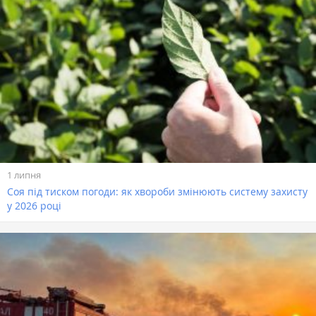
1 липня
Соя під тиском погоди: як хвороби змінюють систему захисту
у 2026 році