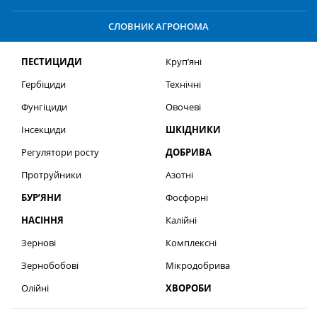
СЛОВНИК АГРОНОМА
ПЕСТИЦИДИ
Круп’яні
Гербіциди
Технічні
Фунгіциди
Овочеві
Інсекциди
ШКІДНИКИ
Регулятори росту
ДОБРИВА
Протруйники
Азотні
БУР’ЯНИ
Фосфорні
НАСІННЯ
Калійні
Зернові
Комплексні
Зернобобові
Мікродобрива
Олійні
ХВОРОБИ