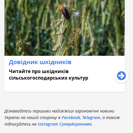
Довідник шкідників
Читайте про шкідників
сільськогосподaрських культур
Дізнавайтесь першими найсвіжіші агрономічні новини
України на нашій сторінці в
Facebook
,
Telegram
, а також
підписуйтесь на
Instagram СуперАгронома
.