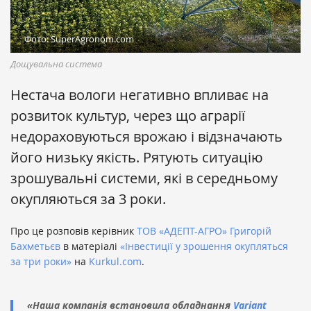
Фото: SuperAgronom.com
Дощувальна система
Нестача вологи негативно впливає на
розвиток культур, через що аграрії
недораховуються врожаю і відзначають
його низьку якість. Рятують ситуацію
зрошувальні системи, які в середньому
окупляються за 3 роки.
Про це розповів керівник
ТОВ «АДЕПТ-АГРО»
Григорій
Бахметьєв
в матеріалі
«Інвестиції у зрошення окупляться
за три роки»
на
Kurkul.com
.
«Наша компанія встановила обладнання
Variant