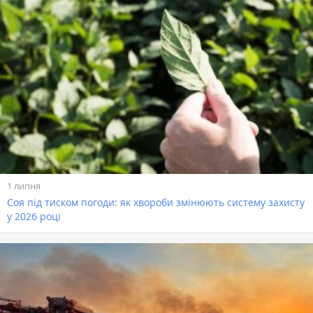
1 липня
Соя під тиском погоди: як хвороби змінюють систему захисту
у 2026 році