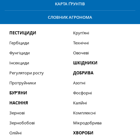
КАРТА ҐРУНТІВ
СЛОВНИК АГРОНОМА
ПЕСТИЦИДИ
Круп’яні
Гербіциди
Технічні
Фунгіциди
Овочеві
Інсекциди
ШКІДНИКИ
Регулятори росту
ДОБРИВА
Протруйники
Азотні
БУР’ЯНИ
Фосфорні
НАСІННЯ
Калійні
Зернові
Комплексні
Зернобобові
Мікродобрива
Олійні
ХВОРОБИ