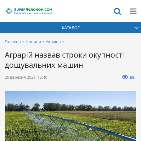
КАТАЛОГ
Головна
•
Новини
•
Україна
•
Аграрій назвав строки окупності
дощувальних машин
20 вересня 2021, 15:40
69