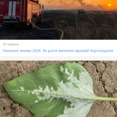
30 червня
Пекельні жнива 2026. Як росія випалює врожай Херсонщини