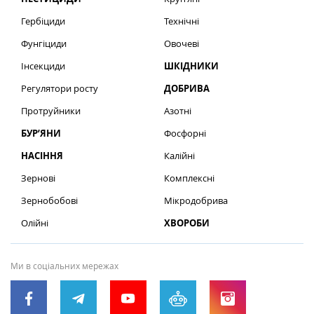
Гербіциди
Технічні
Фунгіциди
Овочеві
Інсекциди
ШКІДНИКИ
Регулятори росту
ДОБРИВА
Протруйники
Азотні
БУР’ЯНИ
Фосфорні
НАСІННЯ
Калійні
Зернові
Комплексні
Зернобобові
Мікродобрива
Олійні
ХВОРОБИ
Ми в соціальних мережах