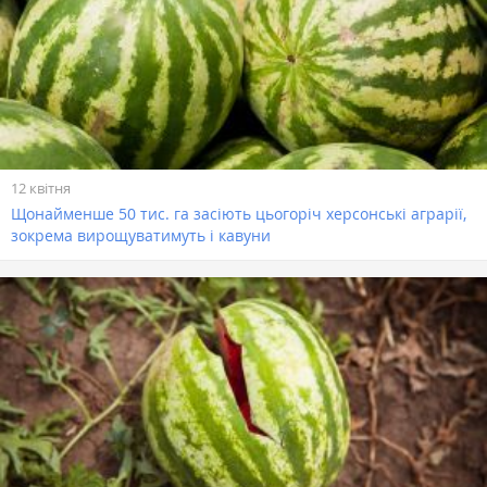
12 квітня
Щонайменше 50 тис. га засіють цьогоріч херсонські аграрії,
зокрема вирощуватимуть і кавуни