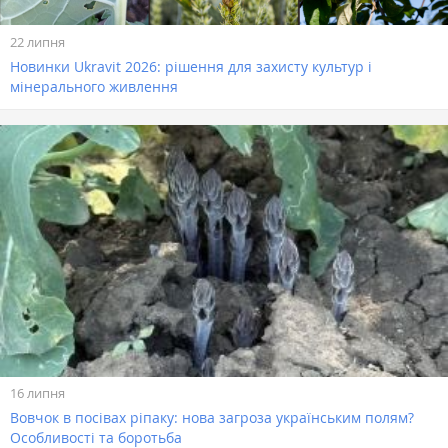
22 липня
Новинки Ukravit 2026: рішення для захисту культур і
мінерального живлення
16 липня
Вовчок в посівах ріпаку: нова загроза українським полям?
Особливості та боротьба