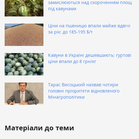
замислюються над скороченням площ
під кавунами
Ціни на пшеницю впали майже вдвічі
за рік: до 185-195 $/т
Кавуни в Україні дешевшають: гуртові
ціни впали до 8 грн/кг
Тарас Висоцький назвав чотири
головні пріоритети відновленого
Мінагрополітики
Матеріали до теми