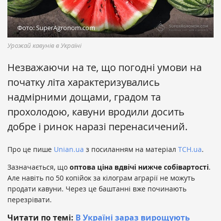
Фото: SuperAgronom.com
Урожай кавунів в Україні
Незважаючи на те, що погодні умови на
початку літа характеризувались
надмірними дощами, градом та
прохолодою, кавуни вродили досить
добре і ринок наразі перенасичений.
Про це пише
Unian.ua
з посиланням на матеріал
ТСН.uа
.
Зазначається, що
оптова ціна вдвічі нижче собівартості
.
Але навіть по 50 копійок за кілограм аграрії не можуть
продати кавуни. Через це баштанні вже починають
перезрівати.
Читати по темі:
В Україні зараз вирощують