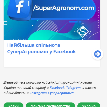
Найбільша спільнота
СуперАгрономів у Facebook
Дізнавайтесь першими найсвіжіші агрономічні новини
України на нашій сторінці в
Facebook
,
Telegram
, а також
підписуйтесь на
Instagram СуперАгронома
.
кавун
сільське господарство
Україна