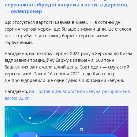
переважно гібридні кавуни-гіганти, а даремно,
— селекціонер
Що стосується вартості кавунів в Києві, — в останні дні
серпня торгові мережі ще більше знизили ціни. Це сталося
на тлі прибуття до столиці баржі з херсонськими
гарбузовими.
Нагадаємо, на початку серпня 2021 року з Херсона до Києва
відправили традиційну баржу з кавунами. 500 тонн
баштанних вантажили цілий день. Сорт один — смугастий
херсонський. Також 16 серпня 2021 р. до Києва по р.
Дніпро відправили ще одне судно з 350 тонами кавунів.
Нагадаємо,
на Полтавщині виростили кавуна-рекордсмена
вагою 32 кг
.