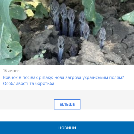
16 липня
Вовчок в посівах ріпаку: нова загроза українським полям?
Особливості та боротьба
БІЛЬШЕ
НОВИНИ