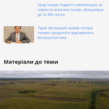
Уряд планує подвоїти компенсацію за
повністю втрачені посіви, збільшивши
до 10 460 грн/га
Тарас Висоцький назвав чотири
головні пріоритети відновленого
Мінагрополітики
Матеріали до теми