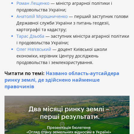
Роман Лещенко
— міністр аграрної політики і
продовольства України;
Анатолій Мірошниченко
— перший заступник голови
Державної служби України з питань геодезії,
картографії та кадастру;
Тарас Дзьоба
— заступник міністра аграрної політики
і продовольства України;
Олег Нів'євський
— доцент Київської школи
економіки, керівник Центру досліджень
продовольства і землекористування.
Читати по темі:
Названо область-аутсайдера
ринку землі, де здійснено найменше
правочинів