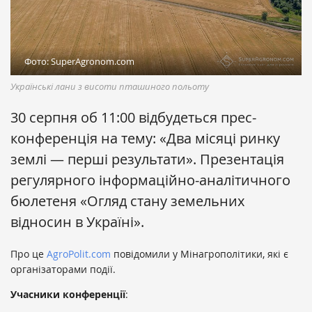
Фото: SuperAgronom.com
Українські лани з висоти пташиного польоту
30 серпня об 11:00 відбудеться прес-
конференція на тему: «Два місяці ринку
землі — перші результати». Презентація
регулярного інформаційно-аналітичного
бюлетеня «Огляд стану земельних
відносин в Україні».
Про це
AgroPolit.com
повідомили у Мінагрополітики, які є
організаторами події.
Учасники конференції
: