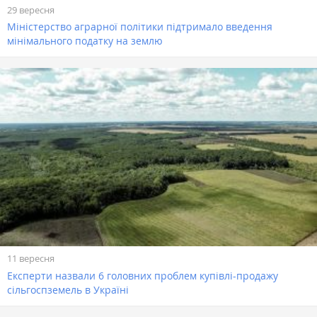
29 вересня
Міністерство аграрної політики підтримало введення
мінімального податку на землю
11 вересня
Експерти назвали 6 головних проблем купівлі-продажу
сільгоспземель в Україні