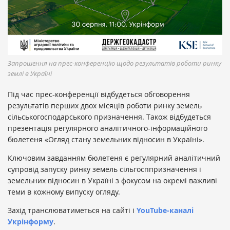
Запрошення на прес-конференцію щодо результатів роботи ринку
землі в Україні
Під час прес-конференції відбудеться обговорення
результатів перших двох місяців роботи ринку земель
сільськогосподарського призначення. Також відбудеться
презентація регулярного аналітичного-інформаційного
бюлетеня «Огляд стану земельних відносин в Україні».
Ключовим завданням бюлетеня є регулярний аналітичний
супровід запуску ринку земель сільгосппризначення і
земельних відносин в Україні з фокусом на окремі важливі
теми в кожному випуску огляду.
Захід транслюватиметься на сайті і
YouTube-каналі
Укрінформу
.