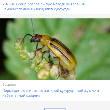
У A.G.R. Group розповіли про методи виявлення
найнебезпечніших шкідників кукурудзи
6 серпня
Черкащиною шириться західний кукурудзяний жук: чим
небезпечний шкідник