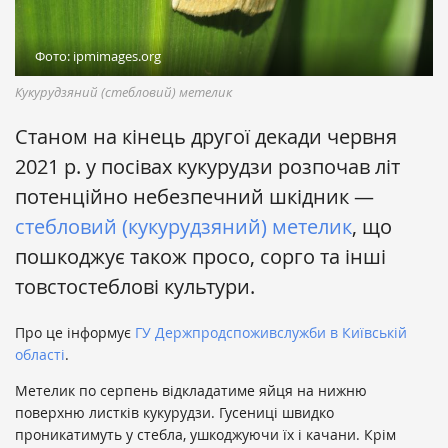
Фото: ipmimages.org
Кукурудзяний (стебловий) метелик
Станом на кінець другої декади червня
2021 р. у посівах кукурудзи розпочав літ
потенційно небезпечний шкідник —
стебловий (кукурудзяний) метелик
, що
пошкоджує також просо, сорго та інші
товстостеблові культури.
Про це інформує
ГУ Держпродспоживслужби в Київській
області
.
Метелик по серпень відкладатиме яйця на нижню
поверхню листків кукурудзи. Гусениці швидко
проникатимуть у стебла, ушкоджуючи їх і качани. Крім