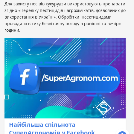
Для захисту посівів кукурудзи використовують препарати
згідно «Переліку пестицидів і агрохімікатів, дозволених до
використання в Україні». Обробітки інсектицидами
проводити в тиху безвітряну погоду в ранішні та вечірні
години.
Найбільша спільнота
СуперАгрономів у Facebook