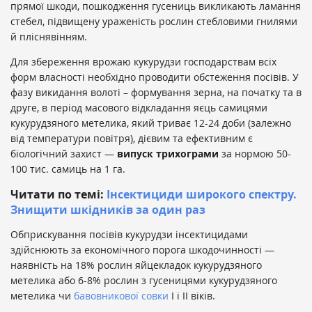
прямої шкоди, пошкодження гусениць викликають ламання
стебел, підвищену ураженість рослин стебловими гнилями
й пліснявінням.
Для збереження врожаю кукурудзи господарствам всіх
форм власності необхідно проводити обстеження посівів. У
фазу викидання волоті – формування зерна, на початку та в
друге, в період масового відкладання яєць самицями
кукурудзяного метелика, який триває 12-24 доби (залежно
від температури повітря), дієвим та ефективним є
біологічний захист —
випуск
трихограми
за нормою 50-
100 тис. самиць на 1 га.
Читати по темі:
Інсектициди широкого спектру.
Знищити шкідників за один раз
Обприскування посівів кукурудзи інсектицидами
здійснюють за економічного порога шкодочинності —
наявність на 18% рослин яйцекладок кукурудзяного
метелика або 6-8% рослин з гусеницями кукурудзяного
метелика чи
бавовникової совки
I і II віків.