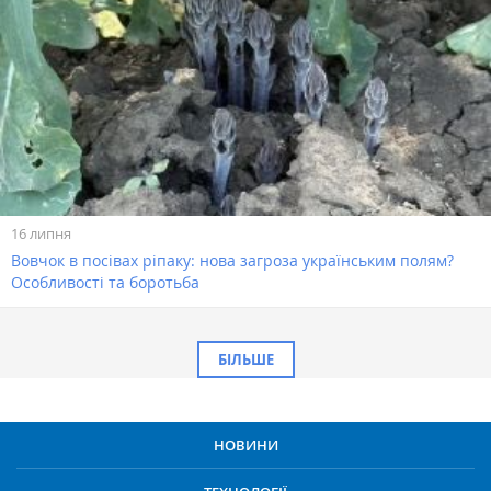
16 липня
Вовчок в посівах ріпаку: нова загроза українським полям?
Особливості та боротьба
БІЛЬШЕ
НОВИНИ