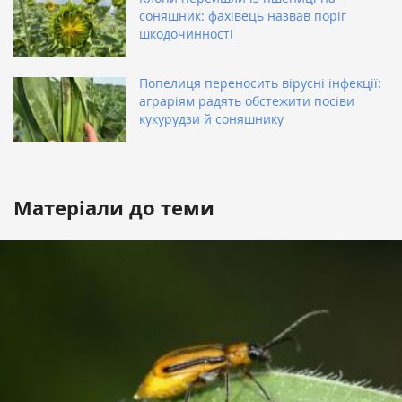
соняшник: фахівець назвав поріг
шкодочинності
Попелиця переносить вірусні інфекції:
аграріям радять обстежити посіви
кукурудзи й соняшнику
Матеріали до теми