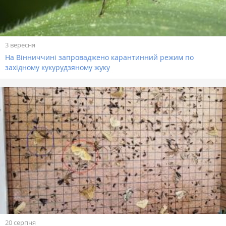
3 вересня
На Вінниччині запроваджено карантинний режим по
західному кукурудзяному жуку
20 серпня