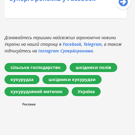
Дізнавайтесь першими найсвіжіші агрономічні новини
України на нашій сторінці в
Facebook
,
Telegram
, а також
підписуйтесь на
Instagram СуперАгронома
.
сільське господарство
шкідники полів
кукурудза
шкідники кукурудзи
кукурудзяний метелик
Україна