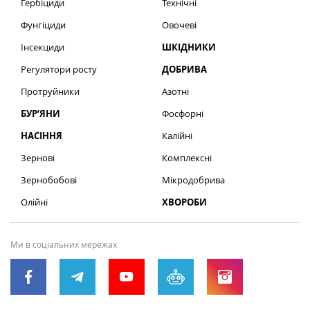
Гербіциди
Технічні
Фунгіциди
Овочеві
Інсекциди
ШКІДНИКИ
Регулятори росту
ДОБРИВА
Протруйники
Азотні
БУР’ЯНИ
Фосфорні
НАСІННЯ
Калійні
Зернові
Комплексні
Зернобобові
Мікродобрива
Олійні
ХВОРОБИ
Ми в соціальних мережах