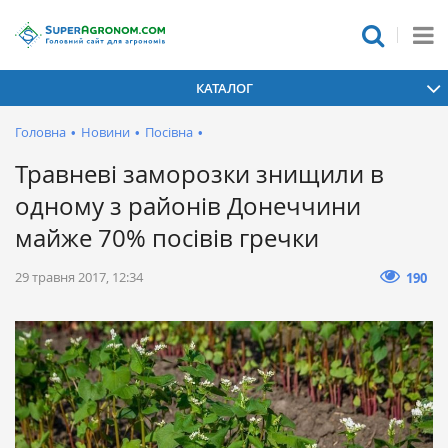
КАТАЛОГ
Головна
•
Новини
•
Посівна
•
Травневі заморозки знищили в
одному з районів Донеччини
майже 70% посівів гречки
29 травня 2017, 12:34
190