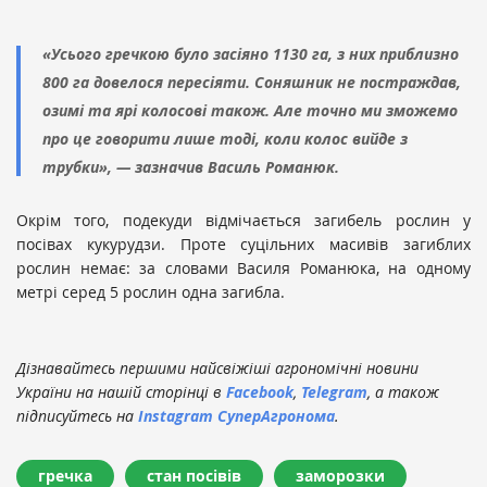
«Усього гречкою було засіяно 1130 га, з них приблизно
800 га довелося пересіяти. Соняшник не постраждав,
озимі та ярі колосові також. Але точно ми зможемо
про це говорити лише тоді, коли колос вийде з
трубки», — зазначив Василь Романюк.
Окрім того, подекуди відмічається загибель рослин у
посівах кукурудзи. Проте суцільних масивів загиблих
рослин немає: за словами Василя Романюка, на одному
метрі серед 5 рослин одна загибла.
Дізнавайтесь першими найсвіжіші агрономічні новини
України на нашій сторінці в
Facebook
,
Telegram
, а також
підписуйтесь на
Instagram СуперАгронома
.
гречка
стан посівів
заморозки