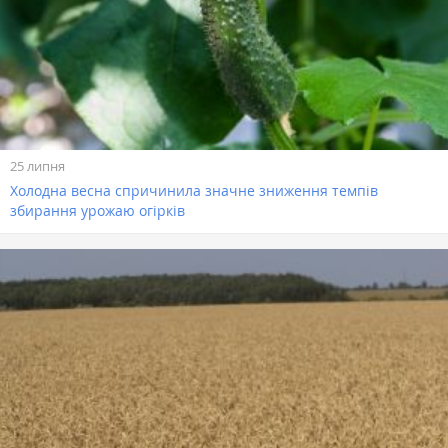
25 липня
Холодна весна спричинила значне зниження темпів
збирання урожаю огірків