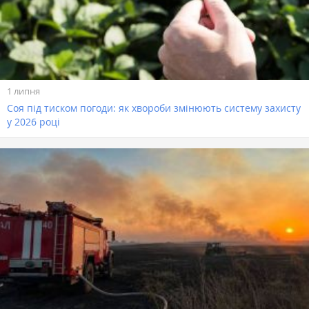
1 липня
Соя під тиском погоди: як хвороби змінюють систему захисту
у 2026 році