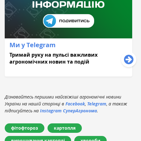
Ми у Telegram
Тримай руку на пульсі важливих
агрономічних новин та подій
Дізнавайтесь першими найсвіжіші агрономічні новини
України на нашій сторінці в
Facebook
,
Telegram
, а також
підписуйтесь на
Instagram СуперАгронома
.
фітофтороз
картопля
вирощування картоплі
хвороби