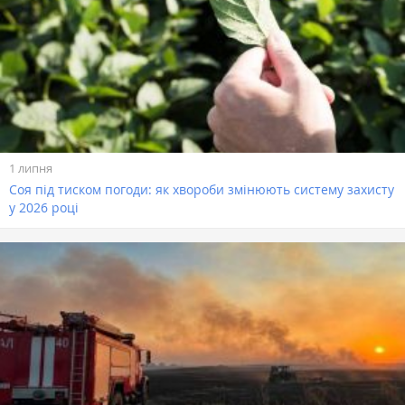
1 липня
Соя під тиском погоди: як хвороби змінюють систему захисту
у 2026 році