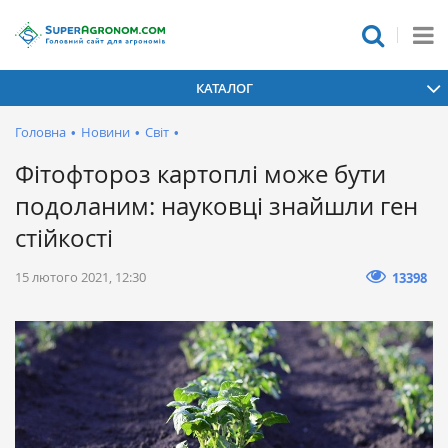
КАТАЛОГ
Головна
•
Новини
•
Світ
•
Фітофтороз картоплі може бути
подоланим: науковці знайшли ген
стійкості
15 лютого 2021, 12:30
13398