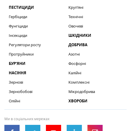
ПЕСТИЦИДИ
Круп’яні
Гербіциди
Технічні
Фунгіциди
Овочеві
Інсекциди
ШКІДНИКИ
Регулятори росту
ДОБРИВА
Протруйники
Азотні
БУР’ЯНИ
Фосфорні
НАСІННЯ
Калійні
Зернові
Комплексні
Зернобобові
Мікродобрива
Олійні
ХВОРОБИ
Ми в соціальних мережах