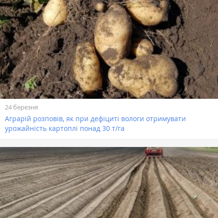
24 березня
Аграрій розповів, як при дефіциті вологи отримувати
урожайність картоплі понад 30 т/га