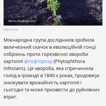
Фото: Pixabay.com
Картопля
Міжнародна група дослідників зробила
величезний скачок в еволюційній гонці
озброєнь проти горезвісної хвороби
картоплі
фітофторозу
(Phytophthora
infestans). Ця хвороба, яка спричинила
голод в Ірландії в 1840-х роках, продовжує
знижувати врожайність картоплі і
сьогодні та може призвести до руйнівних
втрат.