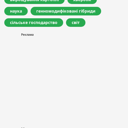
наука
генномодифіковані гібриди
сільське господарство
світ