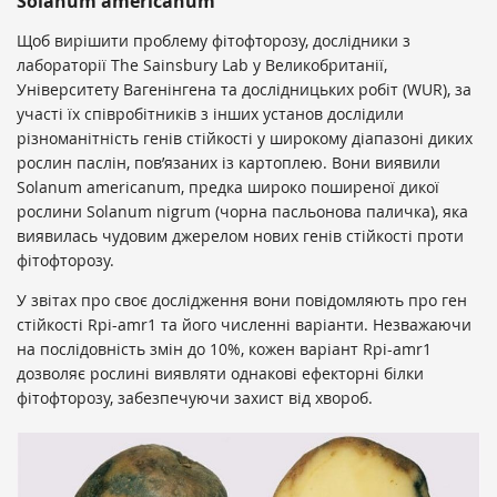
Solanum americanum
Щоб вирішити проблему фітофторозу, дослідники з
лабораторії The Sainsbury Lab у Великобританії,
Університету Вагенінгена та дослідницьких робіт (WUR), за
участі їх співробітників з інших установ дослідили
різноманітність генів стійкості у широкому діапазоні диких
рослин паслін, пов’язаних із картоплею. Вони виявили
Solanum americanum, предка широко поширеної дикої
рослини Solanum nigrum (чорна пасльонова паличка), яка
виявилась чудовим джерелом нових генів стійкості проти
фітофторозу.
У звітах про своє дослідження вони повідомляють про ген
стійкості Rpi-amr1 та його численні варіанти. Незважаючи
на послідовність змін до 10%, кожен варіант Rpi-amr1
дозволяє рослині виявляти однакові ефекторні білки
фітофторозу, забезпечуючи захист від хвороб.