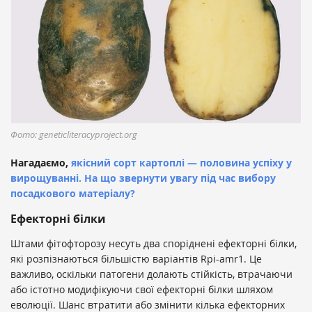
Фото: geneticliteracyproject.org
Нагадаємо,
якісний сорт картоплі — половина успіху у
вирощуванні. На що звернути увагу під час вибору
посадкового матеріалу?
Ефекторні білки
Штами фітофторозу несуть два споріднені ефекторні білки,
які розпізнаються більшістю варіантів Rpi-amr1. Це
важливо, оскільки патогени долають стійкість, втрачаючи
або істотно модифікуючи свої ефекторні білки шляхом
еволюції. Шанс втратити або змінити кілька ефекторних