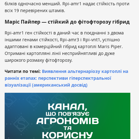
білків одночасно менший. Rpi-amr1 надає стійкість проти
всіх 19 перевірених штамів.
Маріс Пайпер — стійкий до фітофторозу гібрид
Rpi-amr1 ген стійкості в даний час в поєднанні з двома
іншими генами стійкості, Rpi-amr3 і Rpi-vnt1, успішно
адаптовані в комерційний гібрид картоплі Maris Piper.
Отримані картопляні лінії несприйнятливі до дуже
широкого розмаху фітофторозу.
Читати по темі:
Виявлення альтернаріозу картоплі на
ранніх етапах: перспективи гіперспектральної
візуалізації (американський досвід)