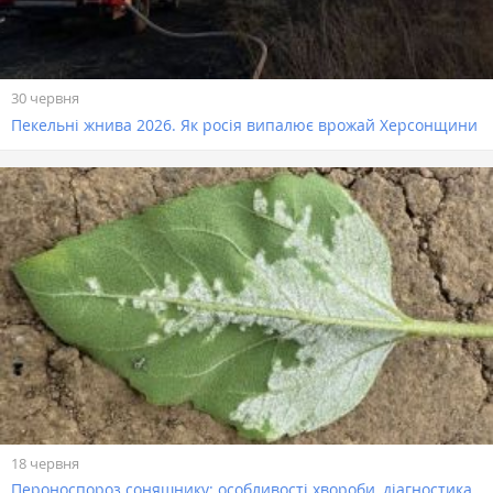
30 червня
Пекельні жнива 2026. Як росія випалює врожай Херсонщини
18 червня
Пероноспороз соняшнику: особливості хвороби, діагностика