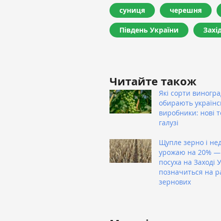
суниця
черешня
Південь України
Захі
Читайте також
Які сорти виногра
обирають українс
виробники: нові т
галузі
Щупле зерно і не
урожаю на 20% —
посуха на Заході 
позначиться на р
зернових