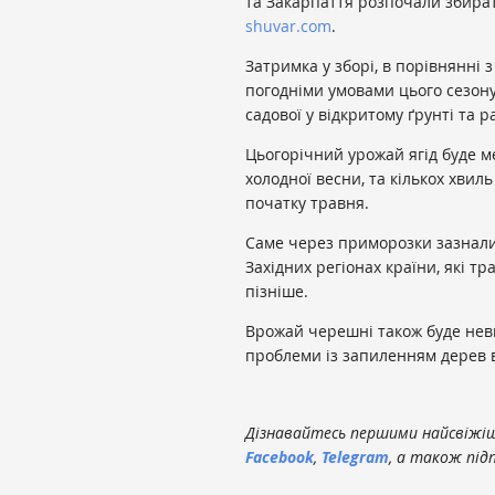
та Закарпаття розпочали збират
shuvar.com
.
Затримка у зборі, в порівнянн
погодніми умовами цього сезон
садової у відкритому ґрунті та 
Цьогорічний урожай ягід буде м
холодної весни, та кількох хвиль
початку травня.
Саме через приморозки зазнали
Західних регіонах країни, які 
пізніше.
Врожай черешні також буде нев
проблеми із запиленням дерев в
Дізнавайтесь першими найсвіжіші
Facebook
,
Telegram
, а також під