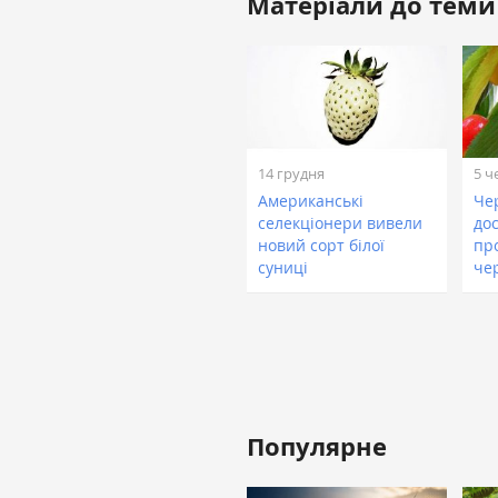
Матеріали до теми
14 грудня
5 ч
Американські
Че
селекціонери вивели
до
новий сорт білої
про
суниці
че
Популярне