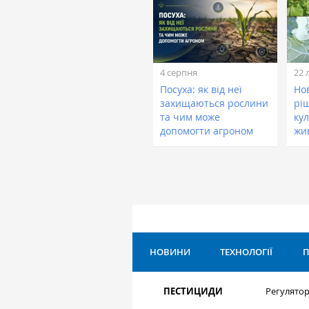
4 серпня
22 
Посуха: як від неї
Нов
захищаються рослини
рі
та чим може
кул
допомогти агроном
жи
НОВИНИ
ТЕХНОЛОГІЇ
П
ПЕСТИЦИДИ
Регулятор