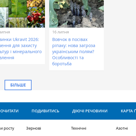
липня
16 липня
инки Ukravit 2026:
Вовчок в посівах
шення для захисту
ріпаку: нова загроза
ьтур і мінерального
українським полям?
влення
Особливості та
боротьба
БІЛЬШЕ
ОЧИТАТИ
ПОДИВИТИСЬ
ДІЮЧІ РЕЧОВИНИ
КАРТА 
и росту
Зернові
Технічні
Азотні