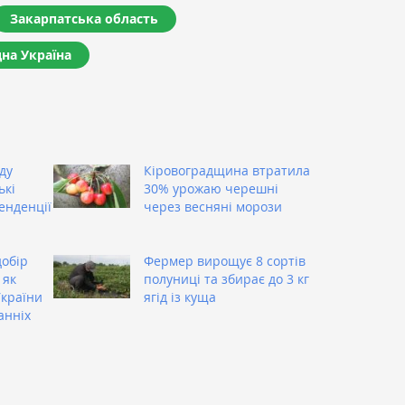
Закарпатська область
дна Україна
ду
Кіровоградщина втратила
ькі
30% урожаю черешні
енденції
через весняні морози
добір
Фермер вирощує 8 сортів
 як
полуниці та збирає до 3 кг
України
ягід із куща
анніх