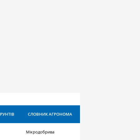
ҐРУНТІВ
СЛОВНИК АГРОНОМА
Мікродобрива