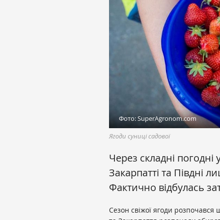
Фото: SuperAgronom.com
Ягоди суниці садової
Через складні погодні 
Закарпатті та Півдні л
Фактично відбулась зат
Сезон свіжої ягоди розпочався щ