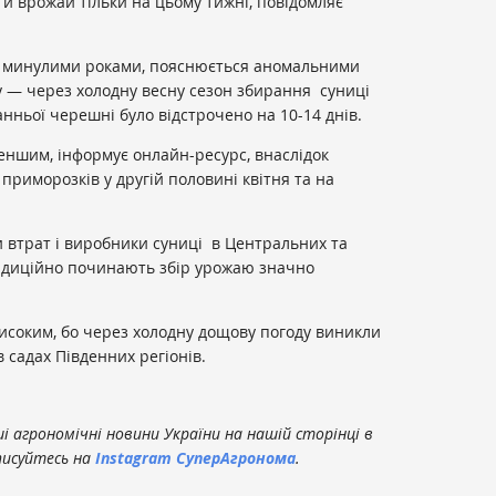
и врожай тільки на цьому тижні, повідомляє
і з минулими роками, пояснюється аномальними
у — через холодну весну сезон збирання суниці
ранньої черешні було відстрочено на 10-14 днів.
еншим, інформує онлайн-ресурс, внаслідок
 приморозків у другій половині квітня та на
 втрат і виробники суниці в Центральних та
традиційно починають збір урожаю значно
исоким, бо через холодну дощову погоду виникли
 садах Південних регіонів.
 агрономічні новини України на нашій сторінці в
писуйтесь на
Instagram СуперАгронома
.