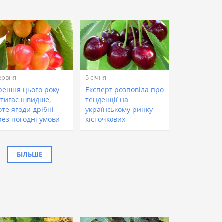
ервня
5 січня
решня цього року
Експерт розповіла про
стигає швидше,
тенденції на
те ягоди дрібні
українському ринку
рез погодні умови
кісточкових
БІЛЬШЕ