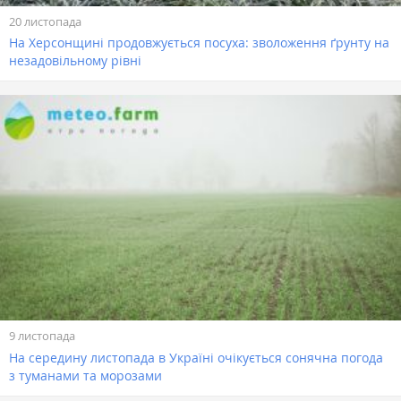
20 листопада
На Херсонщині продовжується посуха: зволоження ґрунту на
незадовільному рівні
9 листопада
На середину листопада в Україні очікується сонячна погода
з туманами та морозами