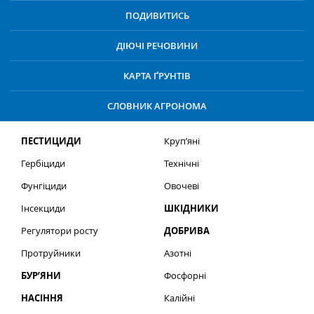
ПОДИВИТИСЬ
ДІЮЧІ РЕЧОВИНИ
КАРТА ҐРУНТІВ
СЛОВНИК АГРОНОМА
ПЕСТИЦИДИ
Круп’яні
Гербіциди
Технічні
Фунгіциди
Овочеві
Інсекциди
ШКІДНИКИ
Регулятори росту
ДОБРИВА
Протруйники
Азотні
БУР’ЯНИ
Фосфорні
НАСІННЯ
Калійні