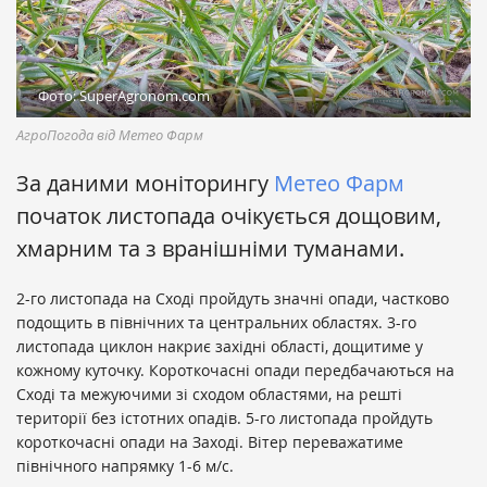
Фото: SuperAgronom.com
АгроПогода від Метео Фарм
За даними моніторингу
Метео Фарм
початок листопада очікується дощовим,
хмарним та з вранішніми туманами.
2-го листопада на Сході пройдуть значні опади, частково
подощить в північних та центральних областях. 3-го
листопада циклон накриє західні області, дощитиме у
кожному куточку. Короткочасні опади передбачаються на
Сході та межуючими зі сходом областями, на решті
території без істотних опадів. 5-го листопада пройдуть
короткочасні опади на Заході. Вітер переважатиме
північного напрямку 1-6 м/с.