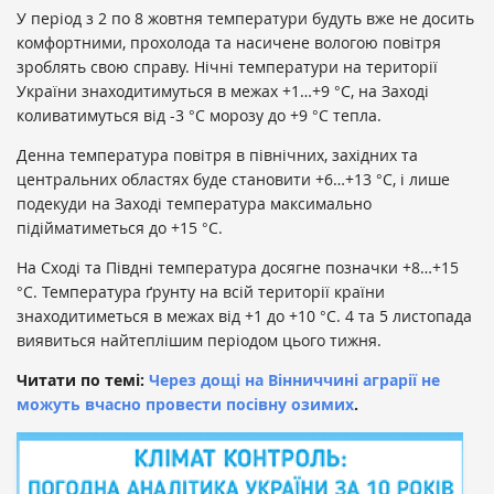
У період з 2 по 8 жовтня температури будуть вже не досить
комфортними, прохолода та насичене вологою повітря
зроблять свою справу. Нічні температури на території
України знаходитимуться в межах +1…+9 °С, на Заході
коливатимуться від -3 °С морозу до +9 °С тепла.
Денна температура повітря в північних, західних та
центральних областях буде становити +6…+13 °С, і лише
подекуди на Заході температура максимально
підійматиметься до +15 °С.
На Сході та Півдні температура досягне позначки +8…+15
°С. Температура ґрунту на всій території країни
знаходитиметься в межах від +1 до +10 °С. 4 та 5 листопада
виявиться найтеплішим періодом цього тижня.
Читати по темі:
Через дощі на Вінниччині аграрії не
можуть вчасно провести посівну озимих
.