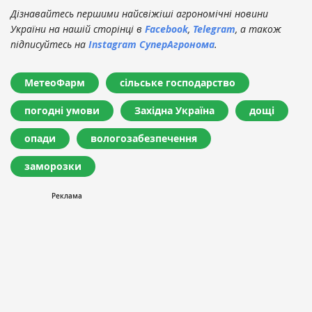
Дізнавайтесь першими найсвіжіші агрономічні новини
України на нашій сторінці в
Facebook
,
Telegram
, а також
підписуйтесь на
Instagram СуперАгронома
.
МетеоФарм
сільське господарство
погодні умови
Західна Україна
дощі
опади
вологозабезпечення
заморозки