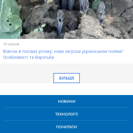
16 липня
Вовчок в посівах ріпаку: нова загроза українським полям?
Особливості та боротьба
БІЛЬШЕ
НОВИНИ
ТЕХНОЛОГІЇ
ПОЧИТАТИ