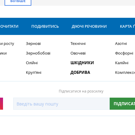
БІЛЬШЕ
ОЧИТАТИ
ПОДИВИТИСЬ
ДІЮЧІ РЕЧОВИНИ
КАРТА 
и росту
Зернові
Технічні
Азотні
ики
Зернобобові
Овочеві
Фосфорні
Олійні
ШКІДНИКИ
Калійні
Круп’яні
ДОБРИВА
Комплексн
Підписатися на розсилку
ПІДПИСА