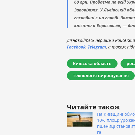
60 грн. Продаємо по всій Укр
Запоріжжя. У Львівській обл
господині є на городі. Замов
клієнти в Євросоюзі», — ді
Дізнавайтесь першими найсвіжіші
Facebook
,
Telegram
, а також під
Київська область
рос
технологія вирощування
Читайте також
На Київщині обм
10% площ: урожай
пшениці становить
га