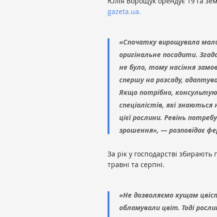
Юлія Ворощук орендує 19 га зем
gazeta.ua.
«Спочатку вирощувала мали
оригінальне посадити. Згада
не було, тому насіння замов
спершу на розсаду, адаптува
Якщо потрібно, консультуюс
спеціалістів, які знаються
цієї рослини. Ревінь потре
зрошення», — розповідає ф
За рік у господарстві збирають 
травні та серпні.
«Не дозволяємо кущам цвіс
обламували цвіт. Тоді росл