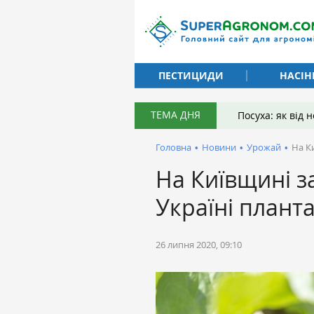
ПЕСТИЦИДИ
НАСІН
ТЕМА ДНЯ
Посуха: як від
Головна
•
Новини
•
Урожай
•
На К
На Київщині з
Україні плант
26 липня 2020, 09:10