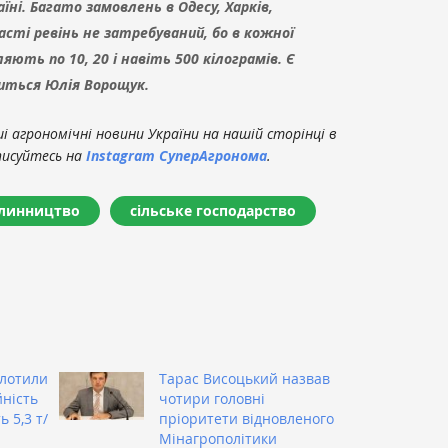
аїні. Багато замовлень в Одесу, Харків,
асті ревінь не затребуваний, бо в кожної
ляють по 10, 20 і навіть 500 кілограмів. Є
литься Юлія Ворощук.
 агрономічні новини України на нашій сторінці в
писуйтесь на
Instagram СуперАгронома
.
линництво
сільське господарство
олотили
Тарас Висоцький назвав
ність
чотири головні
 5,3 т/
пріоритети відновленого
Мінагрополітики