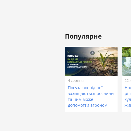
Популярне
4 серпня
22 
Посуха: як від неї
Нов
захищаються рослини
рі
та чим може
кул
допомогти агроном
жи