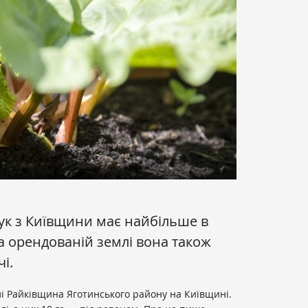
к з Київщини має найбільше в
а орендованій землі вона також
і.
і Райківщина Яготинського району на Київщині.