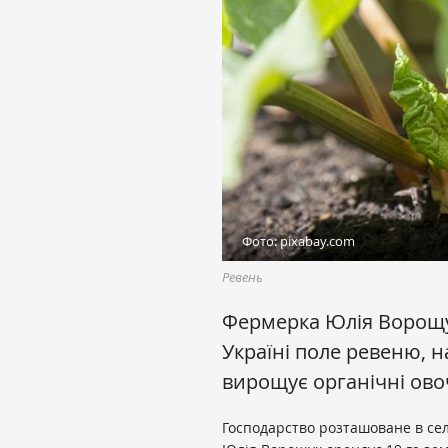
Фото: pixabay.com
Ревень
Фермерка Юлія Ворощу
Україні поле ревеню, н
вирощує органічні овоч
Господарство розташоване в сел