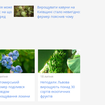
дія може
Вирощувати кавуни на
: на що
Київщині стало невигідно:
еред
фермер пояснив чому
липня
18 липня
томирський
Неподалік Львова
рмер поділився
вирощують понад 30
свідом
сортів екзотичних
рощування лохини
фруктів