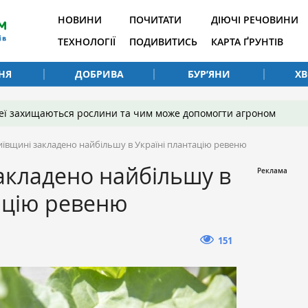
НОВИНИ
ПОЧИТАТИ
ДІЮЧІ РЕЧОВИНИ
ТЕХНОЛОГІЇ
ПОДИВИТИСЬ
КАРТА ҐРУНТІВ
НЯ
ДОБРИВА
БУР’ЯНИ
Х
 неї захищаються рослини та чим може допомогти агроном
иївщині закладено найбільшу в Україні плантацію ревеню
акладено найбільшу в
ацію ревеню
151