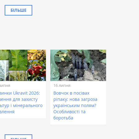
БІЛЬШЕ
липня
16 липня
инки Ukravit 2026:
Вовчок в посівах
шення для захисту
ріпаку: нова загроза
ьтур і мінерального
українським полям?
влення
Особливості та
боротьба