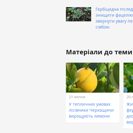
Гербіцидна після
знищити фацелію
звернути увагу п
сівбою
Матеріали до теми
21 липня
20 
У тепличних умовах
Жи
лісівники Черкащини
фе
вирощують лимони
до
ви