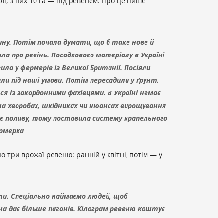
лі, з них 10 га — під ревенем. Про це пише
ну. Потім почала думати, що б таке нове й
ла про ревінь. Посадкового матеріалу в Україні
ила у фермерів із Великої Британії. Посіяли
ли під наші умови. Потім пересадили у ґрунт.
я із закордонними фахівцями. В Україні немає
 на хворобах, шкідниках чи нюансах вирощування
бує поливу, тому поставила систему крапельного
ермерка
по три врожаї ревеню: ранній у квітні, потім — у
ти. Спеціально наймаємо людей, щоб
ина дає більше пагонів. Кілограм ревеню коштує