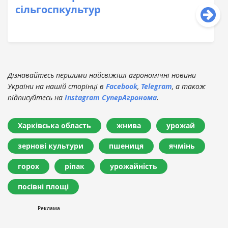
сільгоспкультур
Дізнавайтесь першими найсвіжіші агрономічні новини
України на нашій сторінці в
Facebook
,
Telegram
, а також
підписуйтесь на
Instagram СуперАгронома
.
Харківська область
жнива
урожай
зернові культури
пшениця
ячмінь
горох
ріпак
урожайність
посівні площі