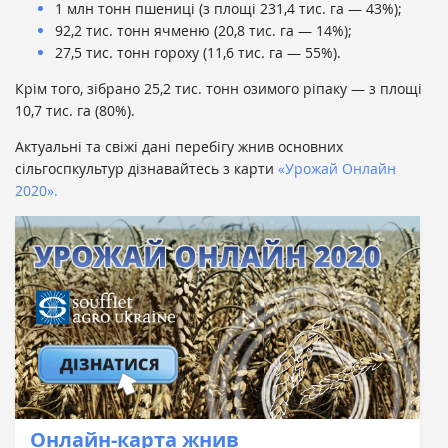
1 млн тонн пшениці (з площі 231,4 тис. га — 43%);
92,2 тис. тонн ячменю (20,8 тис. га — 14%);
27,5 тис. тонн гороху (11,6 тис. га — 55%).
Крім того, зібрано 25,2 тис. тонн озимого ріпаку — з площі
10,7 тис. га (80%).
Актуальні та свіжі дані перебігу жнив основних
сільгоспкультур дізнавайтесь з карти
«Урожай Онлайн
2020».
Онлайн-карта жнив