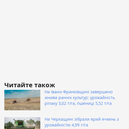
Читайте також
На Івано-Франківщині завершено
жнива ранніх культур: урожайність
ріпаку 3,02 т/га, пшениці 5,52 т/га
На Черкащині зібрали ярий ячмінь з
урожайністю 4,99 т/га