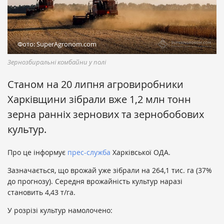
Фото: SuperAgronom.com
Зернозбиральні комбайни у полі
Станом на 20 липня агровиробники
Харківщини зібрали вже 1,2 млн тонн
зерна ранніх зернових та зернобобових
культур.
Про це інформує
прес-служба
Харківської ОДА.
Зазначається, що врожай уже зібрали на 264,1 тис. га (37%
до прогнозу). Середня врожайність культур наразі
становить 4,43 т/га.
У розрізі культур намолочено: