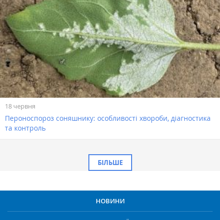
18 червня
Пероноспороз соняшнику: особливості хвороби, діагностика
та контроль
БІЛЬШЕ
НОВИНИ