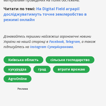
матеріалами проведених на полях обстежень.
Читати по темі:
На Digital Field аграрії
досліджуватимуть точне землеробство в
режимі онлайн
Дізнавайтесь першими найсвіжіші агрономічні новини
України на нашій сторінці в
Facebook
,
Telegram
, а також
підписуйтесь на
Instagram СуперАгронома
.
Київська область
сільське господарство
кукурудза
град
втрати врожаю
AgroOnline