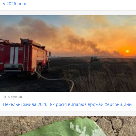
у 2026 році
30 червня
Пекельні жнива 2026. Як росія випалює врожай Херсонщини