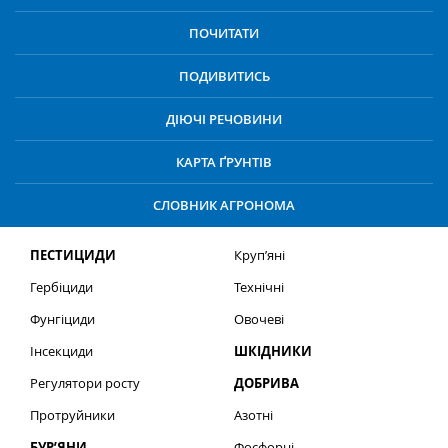
ПОЧИТАТИ
ПОДИВИТИСЬ
ДІЮЧІ РЕЧОВИНИ
КАРТА ҐРУНТІВ
СЛОВНИК АГРОНОМА
ПЕСТИЦИДИ
Круп’яні
Гербіциди
Технічні
Фунгіциди
Овочеві
Інсекциди
ШКІДНИКИ
Регулятори росту
ДОБРИВА
Протруйники
Азотні
БУР’ЯНИ
Фосфорні