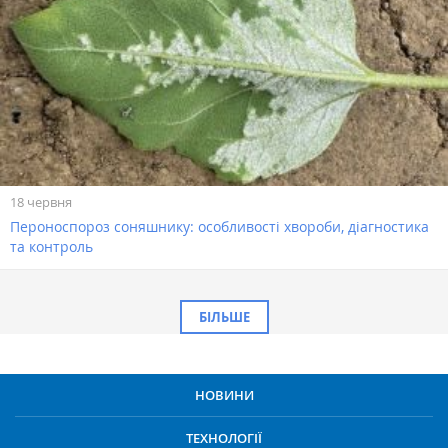
18 червня
Пероноспороз соняшнику: особливості хвороби, діагностика
та контроль
БІЛЬШЕ
НОВИНИ
ТЕХНОЛОГІЇ