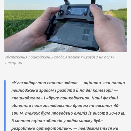
Обстеження пошкоджених градом посівів кукурудзи на полях
Київщини
«У господарства стояла задача — оцінити, яка площа
пошкоджена градом і розбити її на дві категорії —
«пошкоджена» і «дуже пошкоджена». Наші фахівці
облетіли поля господарства дроном на висотах 40-
100 м, також було проведено аналіз із висоти 30-40 м.
З метою оцінки збитків у подальшому буде
розроблено ортофотоплан», — повідомляється на