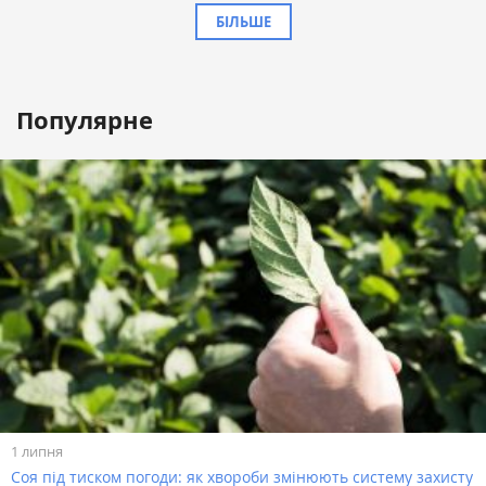
БІЛЬШЕ
Популярне
1 липня
Соя під тиском погоди: як хвороби змінюють систему захисту