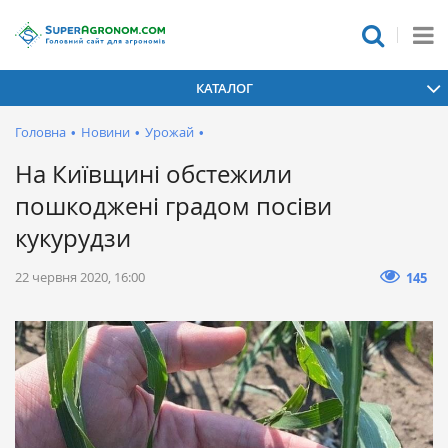
КАТАЛОГ
Головна
•
Новини
•
Урожай
•
На Київщині обстежили
пошкоджені градом посіви
кукурудзи
22 червня 2020, 16:00
145