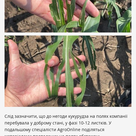
Слід зазначити, що до негоди кукурудза на полях компанії
перебувала у доброму стані, у фазі 10-12 листків. У
подальшому спеціалісти AgroOnline поділяться