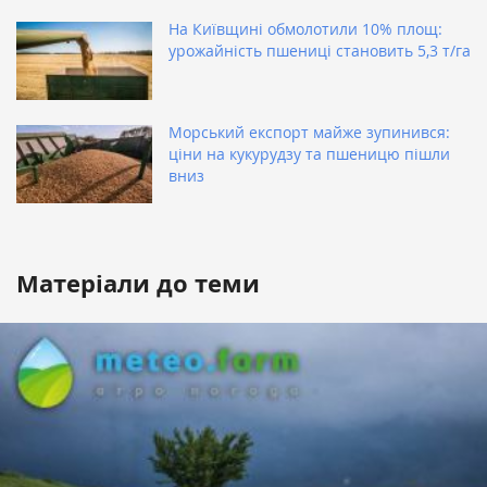
На Київщині обмолотили 10% площ:
урожайність пшениці становить 5,3 т/га
Морський експорт майже зупинився:
ціни на кукурудзу та пшеницю пішли
вниз
Матеріали до теми