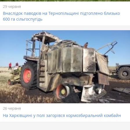
29 червня
Внаслідок паводків на Тернопільщині підтоплено близько
600 га сільгоспугідь
26 червня
На Харківщині у полі загорівся кормозбиральний комбайн