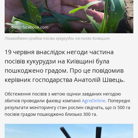
Фото: facebook.com
Пошкоджені градом посіви кукурудзи на полях Київщині
19 червня внаслідок негоди частина
посівів кукурудзи на Київщині була
пошкоджено градом. Про це повідомив
керівник господарства Анатолій Швець.
Обстеження посівів з метою оцінки завданих негодою
збитків проводили фахівці компанії
AgroOnline
. Попередні
результати моніторингу стан рослин свідчать, що із 500 га
посівів градом пошкоджено близько 300 га.