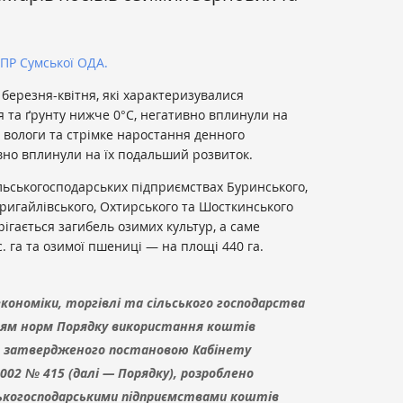
ПР Сумської ОДА.
 березня-квітня, які характеризувалися
 та ґрунту нижче 0°С, негативно вплинули на
ь вологи та стрімке наростання денного
но вплинули на їх подальший розвиток.
ільськогосподарських підприємствах Буринського,
дригайлівського, Охтирського та Шосткинського
рігається загибель озимих культур, а саме
с. га та озимої пшениці — на площі 440 га.
ономіки, торгівлі та сільського господарства
анням норм Порядку використання коштів
, затвердженого постановою Кабінету
.2002 № 415 (далі — Порядку), розроблено
ькогосподарськими підприємствами коштів