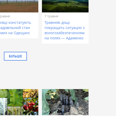
травня
7 травня
хівці констатують
Травневі дощі
задовільний стан
покращать ситуацію з
имих на Одещині
вологозабезпеченням
на полях — Адаменко
БІЛЬШЕ