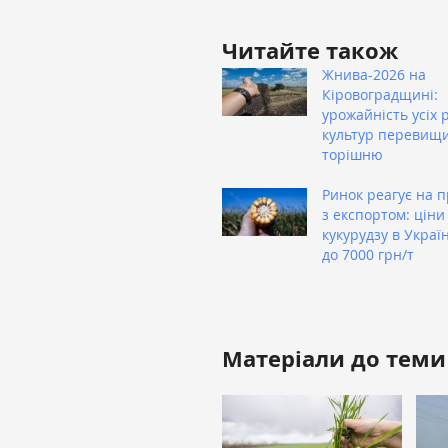
Читайте також
Жнива-2026 на
Кіровоградщині:
урожайність усіх 
культур перевищ
торішню
Ринок реагує на 
з експортом: ціни
кукурудзу в Украї
до 7000 грн/т
Матеріали до теми