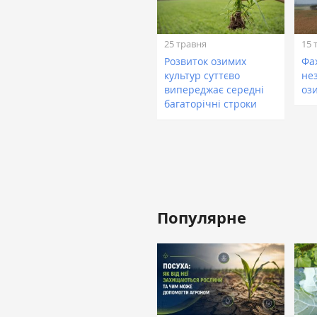
25 травня
15 
Розвиток озимих
Фа
культур суттєво
не
випереджає середні
оз
багаторічні строки
Популярне