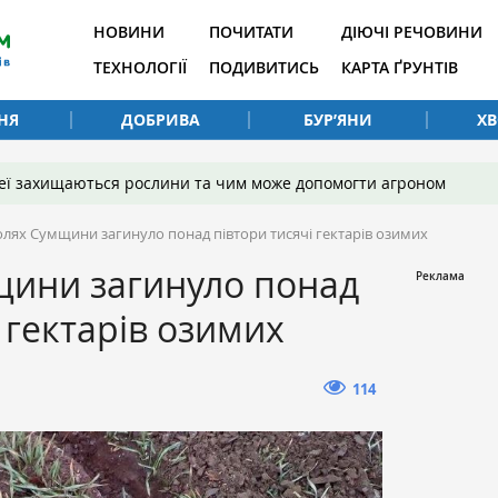
НОВИНИ
ПОЧИТАТИ
ДІЮЧІ РЕЧОВИНИ
ТЕХНОЛОГІЇ
ПОДИВИТИСЬ
КАРТА ҐРУНТІВ
НЯ
ДОБРИВА
БУР’ЯНИ
Х
 неї захищаються рослини та чим може допомогти агроном
олях Сумщини загинуло понад півтори тисячі гектарів озимих
щини загинуло понад
 гектарів озимих
114