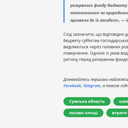
резервного фонду бюджету у
техногенного чи природного
призвела до їх загибелі», —
Слід зазначити, що відповідно 
бюджету суб’єктам господарсько
виділяються через головних ро
повернення. Однією із умов виді
регіону перед резервним фондо
Дізнавайтесь першими найсвіжіші
Facebook
,
Telegram
, а також під
Сумська область
ози
посівні площі
втрати