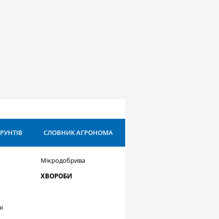
ҐРУНТІВ
СЛОВНИК АГРОНОМА
Мікродобрива
ХВОРОБИ
і