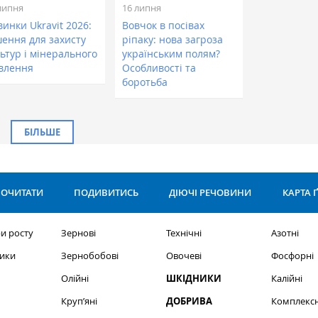
липня
16 липня
инки Ukravit 2026:
Вовчок в посівах
шення для захисту
ріпаку: нова загроза
ьтур і мінерального
українським полям?
влення
Особливості та
боротьба
БІЛЬШЕ
ОЧИТАТИ
ПОДИВИТИСЬ
ДІЮЧІ РЕЧОВИНИ
КАРТА 
и росту
Зернові
Технічні
Азотні
ики
Зернобобові
Овочеві
Фосфорні
Олійні
ШКІДНИКИ
Калійні
Круп’яні
ДОБРИВА
Комплексн