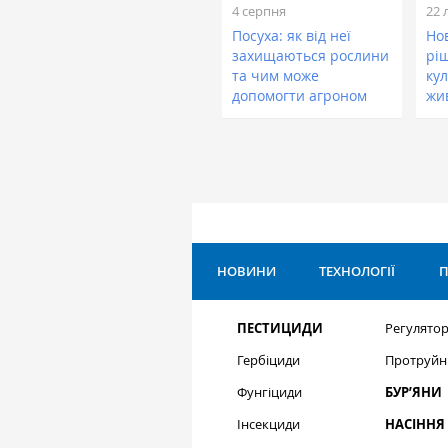
4 серпня
22 
Посуха: як від неї
Нов
захищаються рослини
рі
та чим може
кул
допомогти агроном
жи
НОВИНИ
ТЕХНОЛОГІЇ
П
ПЕСТИЦИДИ
Регулятор
Гербіциди
Протруйн
Фунгіциди
БУР’ЯНИ
Інсекциди
НАСІННЯ