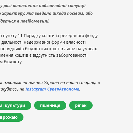
 разі виникнення надзвичайної ситуації
 характеру, яка завдала шкоди посівам, або
 йдеться в повідомленні.
до пункту 11 Порядку кошти із резервного фонду
ї діяльності недержавної форми власності
зпорядників бюджетних коштів лише на умовах
лення коштів є відсутність заборгованості
м бюджету.
 агрономічні новини України на нашій сторінці в
писуйтесь на
Instagram СуперАгронома
.
мі культури
пшениця
ріпак
 врожаю