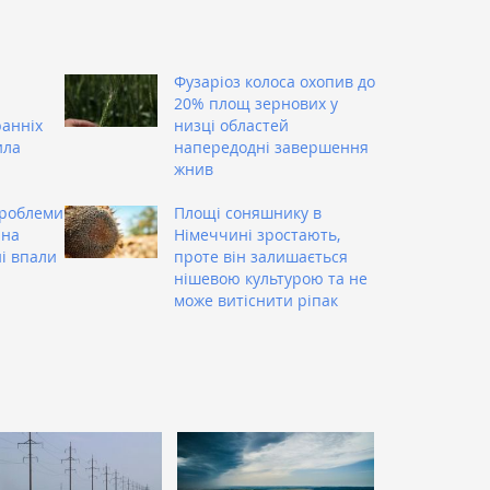
Фузаріоз колоса охопив до
20% площ зернових у
ранніх
низці областей
ила
напередодні завершення
жнив
проблеми
Площі соняшнику в
 на
Німеччині зростають,
ні впали
проте він залишається
нішевою культурою та не
може витіснити ріпак