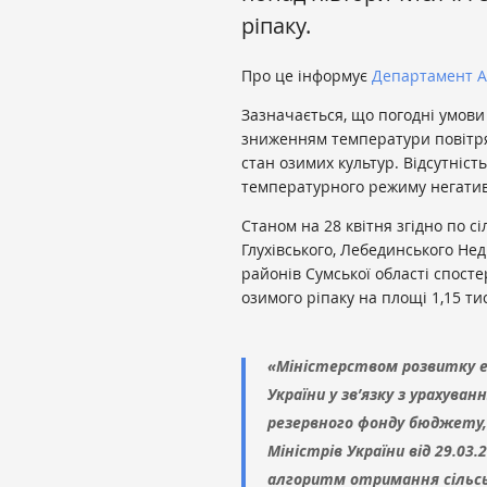
ріпаку.
Про це інформує
Департамент А
Зазначається, що погодні умови
зниженням температури повітря
стан озимих культур. Відсутніст
температурного режиму негатив
Станом на 28 квітня згідно по с
Глухівського, Лебединського Не
районів Сумської області спосте
озимого ріпаку на площі 1,15 ти
«Міністерством розвитку ек
України у зв’язку з урахув
резервного фонду бюджету
Міністрів України від 29.03
алгоритм отримання сільс