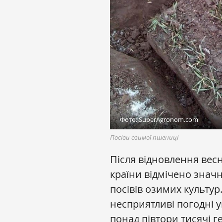
Фото: SuperAgronom.com
Посіви озимої пшениці
Після відновлення весня
країни відмічено значн
посівів озимих культу
несприятливі погодні 
понад півтори тисячі г