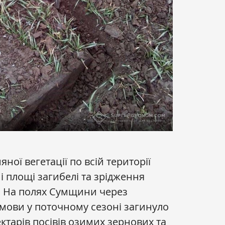
ної вегетації по всій території
і площі загибелі та зрідження
р. На полях Сумщини через
умови у поточному сезоні загинуло
ектарів посівів озимих зернових та